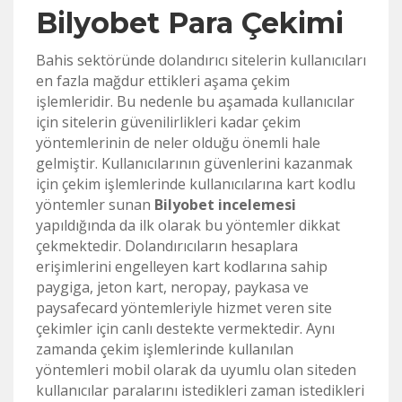
Bilyobet Para Çekimi
Bahis sektöründe dolandırıcı sitelerin kullanıcıları
en fazla mağdur ettikleri aşama çekim
işlemleridir. Bu nedenle bu aşamada kullanıcılar
için sitelerin güvenilirlikleri kadar çekim
yöntemlerinin de neler olduğu önemli hale
gelmiştir. Kullanıcılarının güvenlerini kazanmak
için çekim işlemlerinde kullanıcılarına kart kodlu
yöntemler sunan
Bilyobet incelemesi
yapıldığında da ilk olarak bu yöntemler dikkat
çekmektedir. Dolandırıcıların hesaplara
erişimlerini engelleyen kart kodlarına sahip
paygiga, jeton kart, neropay, paykasa ve
paysafecard yöntemleriyle hizmet veren site
çekimler için canlı destekte vermektedir. Aynı
zamanda çekim işlemlerinde kullanılan
yöntemleri mobil olarak da uyumlu olan siteden
kullanıcılar paralarını istedikleri zaman istedikleri