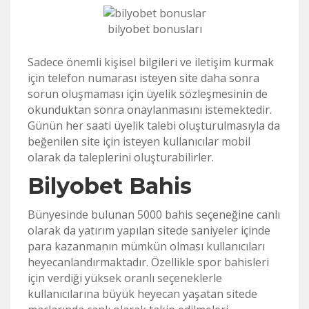
bilyobet bonusları
Sadece önemli kişisel bilgileri ve iletişim kurmak
için telefon numarası isteyen site daha sonra
sorun oluşmaması için üyelik sözleşmesinin de
okunduktan sonra onaylanmasını istemektedir.
Günün her saati üyelik talebi oluşturulmasıyla da
beğenilen site için isteyen kullanıcılar mobil
olarak da taleplerini oluşturabilirler.
Bilyobet Bahis
Bünyesinde bulunan 5000 bahis seçeneğine canlı
olarak da yatırım yapılan sitede saniyeler içinde
para kazanmanın mümkün olması kullanıcıları
heyecanlandırmaktadır. Özellikle spor bahisleri
için verdiği yüksek oranlı seçeneklerle
kullanıcılarına büyük heyecan yaşatan sitede