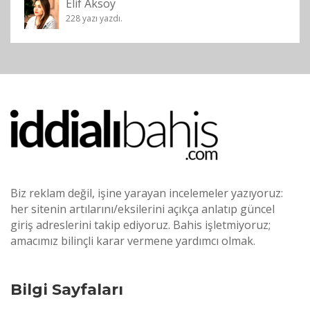
Elif Aksoy
228 yazı yazdı.
Biz reklam değil, işine yarayan incelemeler yazıyoruz:
her sitenin artılarını/eksilerini açıkça anlatıp güncel
giriş adreslerini takip ediyoruz. Bahis işletmiyoruz;
amacımız bilinçli karar vermene yardımcı olmak.
Bilgi Sayfaları