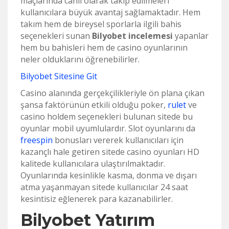
maçlarında canlı olarak takip edilmeleri
kullanıcılara büyük avantaj sağlamaktadır. Hem
takım hem de bireysel sporlarla ilgili bahis
seçenekleri sunan
Bilyobet incelemesi
yapanlar
hem bu bahisleri hem de casino oyunlarının
neler olduklarını öğrenebilirler.
Bilyobet Sitesine Git
Casino alanında gerçekçilikleriyle ön plana çıkan
şansa faktörünün etkili olduğu poker,
rulet
ve
casino holdem seçenekleri bulunan sitede bu
oyunlar mobil uyumlulardır. Slot oyunlarını da
freespin
bonusları vererek kullanıcıları için
kazançlı hale getiren sitede casino oyunları HD
kalitede kullanıcılara ulaştırılmaktadır.
Oyunlarında kesinlikle kasma, donma ve dışarı
atma yaşanmayan sitede kullanıcılar 24 saat
kesintisiz eğlenerek para kazanabilirler.
Bilyobet Yatırım