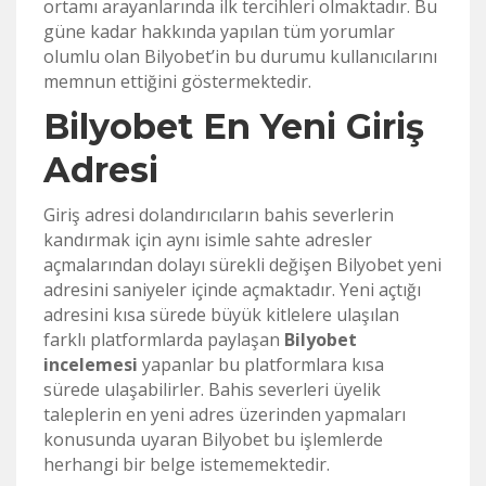
ortamı arayanlarında ilk tercihleri olmaktadır. Bu
güne kadar hakkında yapılan tüm yorumlar
olumlu olan Bilyobet’in bu durumu kullanıcılarını
memnun ettiğini göstermektedir.
Bilyobet En Yeni Giriş
Adresi
Giriş adresi dolandırıcıların bahis severlerin
kandırmak için aynı isimle sahte adresler
açmalarından dolayı sürekli değişen Bilyobet yeni
adresini saniyeler içinde açmaktadır. Yeni açtığı
adresini kısa sürede büyük kitlelere ulaşılan
farklı platformlarda paylaşan
Bilyobet
incelemesi
yapanlar bu platformlara kısa
sürede ulaşabilirler. Bahis severleri üyelik
taleplerin en yeni adres üzerinden yapmaları
konusunda uyaran Bilyobet bu işlemlerde
herhangi bir belge istememektedir.