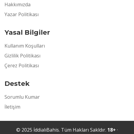
Hakkımızda
Yazar Politikası
Yasal Bilgiler
Kullanım Koşulları
Gizlilik Politikası
Çerez Politikası
Destek
Sorumlu Kumar
İletişim
© 2025 İddialıBahis. Tüm Hakları Sakldır.
18+
·