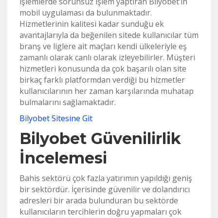
işlemlerde sorunsuz işlem yaptıran Bilyobet’in
mobil uygulaması da bulunmaktadır.
Hizmetlerinin kalitesi kadar sunduğu ek
avantajlarıyla da beğenilen sitede kullanıcılar tüm
branş ve liglere ait maçları kendi ülkeleriyle eş
zamanlı olarak canlı olarak izleyebilirler. Müşteri
hizmetleri konusunda da çok başarılı olan site
birkaç farklı platformdan verdiği bu hizmetler
kullanıcılarının her zaman karşılarında muhatap
bulmalarını sağlamaktadır.
Bilyobet Sitesine Git
Bilyobet Güvenilirlik
İncelemesi
Bahis sektörü çok fazla yatırımın yapıldığı geniş
bir sektördür. İçerisinde güvenilir ve dolandırıcı
adresleri bir arada bulunduran bu sektörde
kullanıcıların tercihlerin doğru yapmaları çok