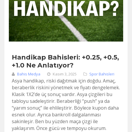
Handikap Bahisleri: +0.25, +0.5,
+1.0 Ne Anlatıyor?
Bahis Medya
Kasım 3, 2025
Spor Bahisleri
Asya handikap, riski dağıtmak için doğdu. Amaç,
beraberlik riskini yönetmek ve fiyatı dengelemek.
Klasik 1X2’de üç sonuç vardır. Asya çizgileri bu
tabloyu sadeleştirir. Beraberliği “push” ya da
“yarım sonuç” ile ehlileştirir. Böylece kupon daha
esnek olur. Ayrıca bankroll dalgalanması
sakinleşir. Ben bu yüzden maça çizgi ile
yaklaşırım. Önce gücü ve tempoyu okurum.