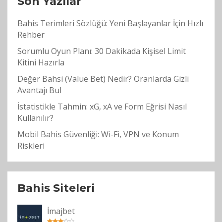
Son Yazılar
Bahis Terimleri Sözlüğü: Yeni Başlayanlar İçin Hızlı
Rehber
Sorumlu Oyun Planı: 30 Dakikada Kişisel Limit
Kitini Hazırla
Değer Bahsi (Value Bet) Nedir? Oranlarda Gizli
Avantajı Bul
İstatistikle Tahmin: xG, xA ve Form Eğrisi Nasıl
Kullanılır?
Mobil Bahis Güvenliği: Wi-Fi, VPN ve Konum
Riskleri
Bahis Siteleri
İmajbet