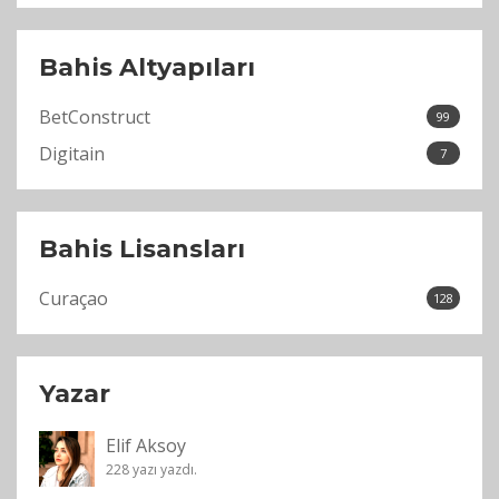
Bahis Altyapıları
BetConstruct
99
Digitain
7
Bahis Lisansları
Curaçao
128
Yazar
Elif Aksoy
228 yazı yazdı.