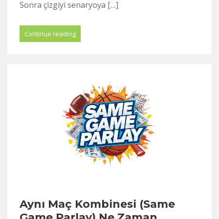
Sonra çizgiyi senaryoya […]
Continue reading
Aynı Maç Kombinesi (Same
Game Parlay) Ne Zaman