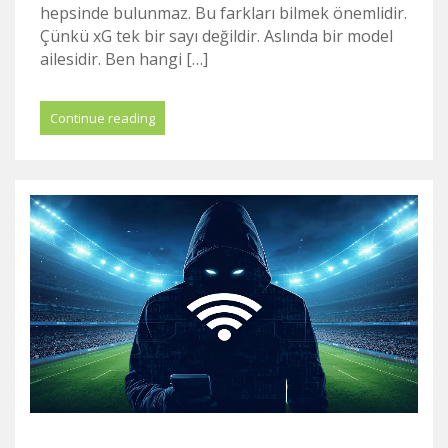
hepsinde bulunmaz. Bu farkları bilmek önemlidir.
Çünkü xG tek bir sayı değildir. Aslında bir model
ailesidir. Ben hangi […]
Continue reading