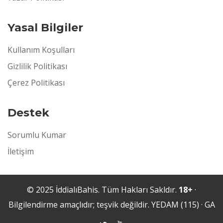
Yasal Bilgiler
Kullanım Koşulları
Gizlilik Politikası
Çerez Politikası
Destek
Sorumlu Kumar
İletişim
© 2025 İddialıBahis. Tüm Hakları Sakldır.
18+
·
Bilgilendirme amaçlıdır; teşvik değildir.
YEDAM (115)
·
GA