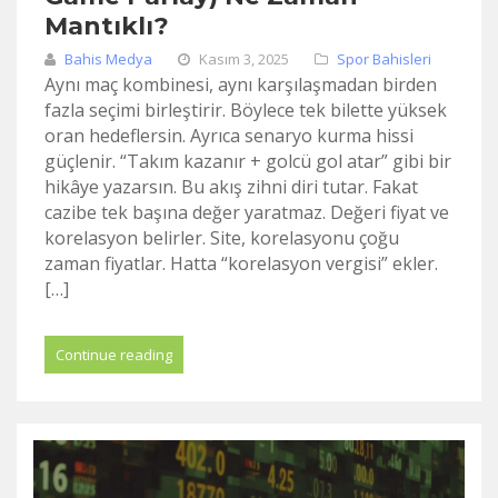
Mantıklı?
Bahis Medya
Kasım 3, 2025
Spor Bahisleri
Aynı maç kombinesi, aynı karşılaşmadan birden
fazla seçimi birleştirir. Böylece tek bilette yüksek
oran hedeflersin. Ayrıca senaryo kurma hissi
güçlenir. “Takım kazanır + golcü gol atar” gibi bir
hikâye yazarsın. Bu akış zihni diri tutar. Fakat
cazibe tek başına değer yaratmaz. Değeri fiyat ve
korelasyon belirler. Site, korelasyonu çoğu
zaman fiyatlar. Hatta “korelasyon vergisi” ekler.
[…]
Continue reading