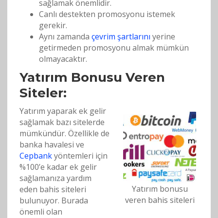
sağlamak önemlidir.
Canlı destekten promosyonu istemek
gerekir.
Aynı zamanda
çevrim şartlarını
yerine
getirmeden promosyonu almak mümkün
olmayacaktır.
Yatırım Bonusu Veren
Siteler:
Yatırım yaparak ek gelir
sağlamak bazı sitelerde
mümkündür. Özellikle de
banka havalesi ve
Cepbank
yöntemleri için
%100’e kadar ek gelir
sağlamanıza yardım
Yatırım bonusu
eden bahis siteleri
veren bahis siteleri
bulunuyor. Burada
önemli olan