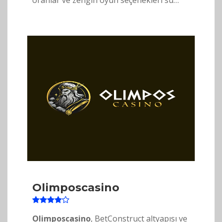
Olimposcasino
Olimposcasino
, BetConstruct altyapısı ve