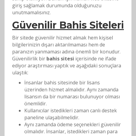
giriş sağlamak durumunda olduğunuzu
unutmamalısınız.
Güvenilir Bahis Siteleri
Bir sitede güvenilir hizmet almak hem kişisel
bilgilerinizin dışarı aktarılmaması hem de
paranızın yanmaması adına önemli bir konudur.
Güvenilirlik bir
bahis sitesi
içerisinde ne ifade
ediyor araştırması yaptık ve aşağıdaki sonuçlara
ulaştık:
İnsanlar bahis sitesinde bir lisans
üzerinden hizmet almalıdır. Aynı zamanda
lisansın da bir numarası bulunuyor olması
önemlidir.
Kullanıcılar istedikleri zaman canlı destek
paneline ulaşabilmelidir.
Aynı zamanda ödeme seçenekleri güvenilir
olmalıdır. İnsanlar, istedikleri zaman para