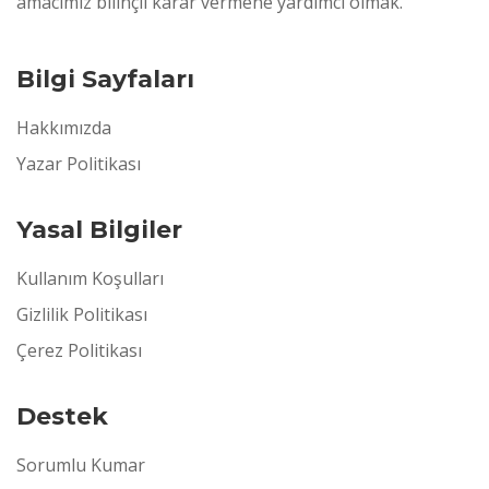
amacımız bilinçli karar vermene yardımcı olmak.
Bilgi Sayfaları
Hakkımızda
Yazar Politikası
Yasal Bilgiler
Kullanım Koşulları
Gizlilik Politikası
Çerez Politikası
Destek
Sorumlu Kumar