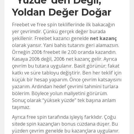
“Yüzde”den Değil,
Yoldan Değer Doğar
Freebet ve free spin tekliflerinde ilk bakacağın
yer çevrimdir. Çünkü gerçek değer burada
şekillenir. Freebet kazancı genelde
net kazanç
olarak yansır. Yani bahis tutarını geri alamazsın.
Örneğin 200₺ freebet ile 2.00 oranda kazandın.
Kasaya 200₺ değil, 200₺ net kazanç gelir. Ayrıca
çevrim bu tutara uygulanır. Basit görünür; fakat
katkı ve süre tabloyu değiştirir. Ben her teklif için
küçük bir hesap yaparım. Önce çevrim katsayısını
yazarım. Ardından hedef çevrimi tahmini turlara
bölerim. Böylece yolun maliyetini görürüm.
Sonuç olarak “yüksek yüzde” tek başına anlam
taşımaz.
Ayrıca free spin tarafında işleyiş farklıdır. Çoğu
sitede spin kazançları bonus cüzdana düşer. Bu
yüzden çevrim genelde bu kazançlara uygulanır.