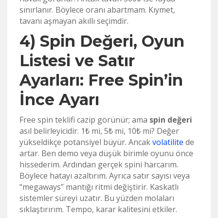
sınırlanır. Böylece oranı abartmam. Kıymet,
tavanı aşmayan akıllı seçimdir.
4) Spin Değeri, Oyun
Listesi ve Satır
Ayarları: Free Spin’in
İnce Ayarı
Free spin teklifi cazip görünür; ama
spin değeri
asıl belirleyicidir. 1₺ mi, 5₺ mi, 10₺ mi? Değer
yükseldikçe potansiyel büyür. Ancak
volatilite
de
artar. Ben demo veya düşük birimle oyunu önce
hissederim. Ardından gerçek spini harcarım.
Böylece hatayı azaltırım. Ayrıca satır sayısı veya
“megaways” mantığı ritmi değiştirir. Kaskatlı
sistemler süreyi uzatır. Bu yüzden molaları
sıklaştırırım. Tempo, karar kalitesini etkiler.