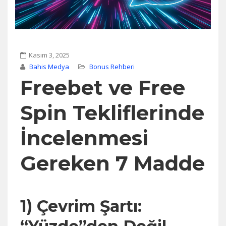
Kasım 3, 2025
Bahis Medya
Bonus Rehberi
Freebet ve Free
Spin Tekliflerinde
İncelenmesi
Gereken 7 Madde
1) Çevrim Şartı: