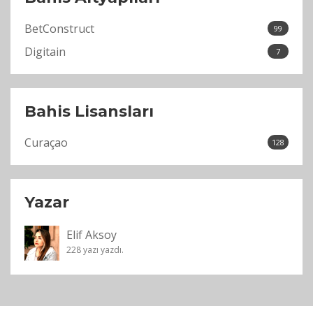
BetConstruct
99
Digitain
7
Bahis Lisansları
Curaçao
128
Yazar
Elif Aksoy
228 yazı yazdı.