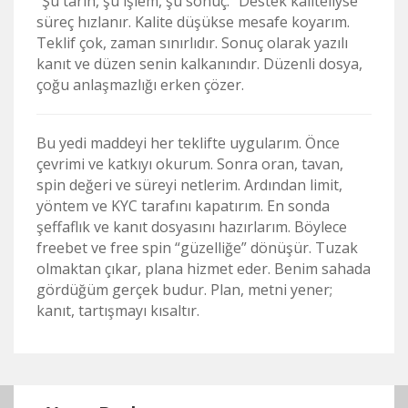
“Şu tarih, şu işlem, şu sonuç.” Destek kaliteliyse
süreç hızlanır. Kalite düşükse mesafe koyarım.
Teklif çok, zaman sınırlıdır. Sonuç olarak yazılı
kanıt ve düzen senin kalkanındır. Düzenli dosya,
çoğu anlaşmazlığı erken çözer.
Bu yedi maddeyi her teklifte uygularım. Önce
çevrimi ve katkıyı okurum. Sonra oran, tavan,
spin değeri ve süreyi netlerim. Ardından limit,
yöntem ve KYC tarafını kapatırım. En sonda
şeffaflık ve kanıt dosyasını hazırlarım. Böylece
freebet ve free spin “güzelliğe” dönüşür. Tuzak
olmaktan çıkar, plana hizmet eder. Benim sahada
gördüğüm gerçek budur. Plan, metni yener;
kanıt, tartışmayı kısaltır.