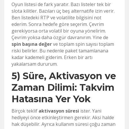
Oyun listesi de fark yaratır. Bazı listeler tek bir
slota kilitler. Bazıları üç beş alternatife izin verir.
Ben listedeki RTP ve volatilite bilgisini not
ederim. Sonra hedefe göre seçerim. Çevrim
gerekiyorsa orta volatil bir oyuna yönelirim.
Çevrim yoksa daha özgür davranırım. Yine de
spin başına değer
ve toplam spin sayısı toplam
riski belirler. Bu nedenle paket tamamlanana
kadar kademeli giderim. Erken bir artı
yakalarsam dururum.
5) Süre, Aktivasyon ve
Zaman Dilimi: Takvim
Hatasına Yer Yok
Birçok teklif
aktivasyon süresi
ister. Yani
hediyeyi önce etkinleştirmen gerekir. Aksi halde
hak düşebilir. Ayrıca kullanım süresi çoğu zaman