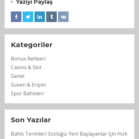
Yazıyı Paylaş
Kategoriler
Bonus Rehberi
Casino & Slot
Genel
Güven & Erişim
Spor Bahisleri
Son Yazılar
Bahis Terimleri Sözlüğü: Yeni Başlayanlar İçin Hızlı