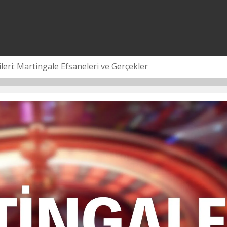
ileri: Martingale Efsaneleri ve Gerçekler