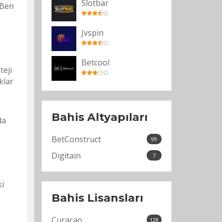
Slotbar
 Ben
Jvspin
Betcool
teji
klar
Bahis Altyapıları
da
BetConstruct
99
Digitain
7
ki
Bahis Lisansları
Curaçao
128