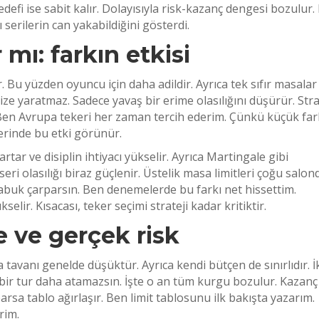
hedefi ise sabit kalır. Dolayısıyla risk-kazanç dengesi bozulur.
 serilerin can yakabildiğini gösterdi.
ır mı: farkın etkisi
r. Bu yüzden oyuncu için daha adildir. Ayrıca tek sıfır masalar
ze yaratmaz. Sadece yavaş bir erime olasılığını düşürür. Stra
en Avrupa tekeri her zaman tercih ederim. Çünkü küçük far
erinde bu etki görünür.
artar ve disiplin ihtiyacı yükselir. Ayrıca Martingale gibi
ri olasılığı biraz güçlenir. Üstelik masa limitleri çoğu salon
abuk çarparsın. Ben denemelerde bu farkı net hissettim.
elir. Kısacası, teker seçimi strateji kadar kritiktir.
e ve gerçek risk
sa tavanı genelde düşüktür. Ayrıca kendi bütçen de sınırlıdır. İ
bir tur daha atamazsın. İşte o an tüm kurgu bozulur. Kazanç
arsa tablo ağırlaşır. Ben limit tablosunu ilk bakışta yazarım.
rim.