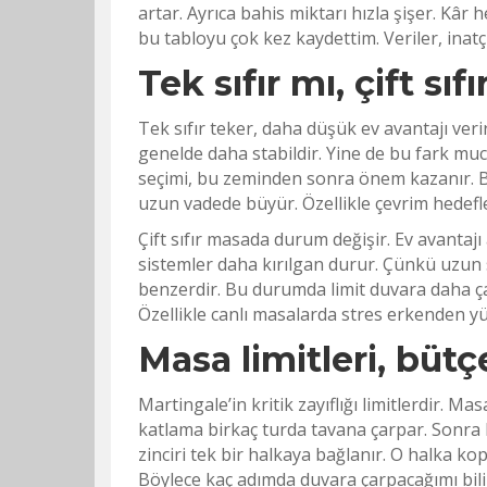
artar. Ayrıca bahis miktarı hızla şişer. Kâr 
bu tabloyu çok kez kaydettim. Veriler, inatçı
Tek sıfır mı, çift sıf
Tek sıfır teker, daha düşük ev avantajı veri
genelde daha stabildir. Yine de bu fark muci
seçimi, bu zeminden sonra önem kazanır. B
uzun vadede büyür. Özellikle çevrim hedefl
Çift sıfır masada durum değişir. Ev avantajı 
sistemler daha kırılgan durur. Çünkü uzun se
benzerdir. Bu durumda limit duvara daha ç
Özellikle canlı masalarda stres erkenden yüks
Masa limitleri, bütç
Martingale’in kritik zayıflığı limitlerdir. Ma
katlama birkaç turda tavana çarpar. Sonra 
zinciri tek bir halkaya bağlanır. O halka kop
Böylece kaç adımda duvara çarpacağımı bili