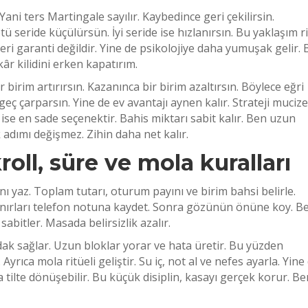
 Yani ters Martingale sayılır. Kaybedince geri çekilirsin.
 seride küçülürsün. İyi seride ise hızlanırsın. Bu yaklaşım ri
seri garanti değildir. Yine de psikolojiye daha yumuşak gelir.
kâr kilidini erken kapatırım.
r birim artırırsın. Kazanınca bir birim azaltırsın. Böylece eğri
geç çarparsın. Yine de ev avantajı aynen kalır. Strateji mucize
ise en sade seçenektir. Bahis miktarı sabit kalır. Ben uzun
adımı değişmez. Zihin daha net kalır.
roll, süre ve mola kuralları
anı yaz. Toplam tutarı, oturum payını ve birim bahsi belirle.
sınırları telefon notuna kaydet. Sonra gözünün önüne koy. B
bitler. Masada belirsizlik azalır.
odak sağlar. Uzun bloklar yorar ve hata üretir. Bu yüzden
yrıca mola ritüeli geliştir. Su iç, not al ve nefes ayarla. Yine
ilte dönüşebilir. Bu küçük disiplin, kasayı gerçek korur. B