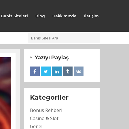
Bahis Siteleri
Blog
Hakkımızda
İletişim
Yazıyı Paylaş
Kategoriler
Bonus Rehberi
Casino & Slot
Genel