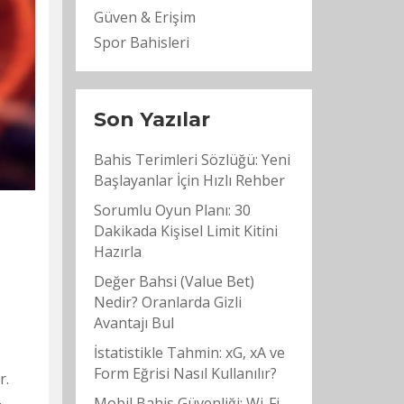
Güven & Erişim
Spor Bahisleri
Son Yazılar
Bahis Terimleri Sözlüğü: Yeni
Başlayanlar İçin Hızlı Rehber
Sorumlu Oyun Planı: 30
Dakikada Kişisel Limit Kitini
Hazırla
Değer Bahsi (Value Bet)
Nedir? Oranlarda Gizli
Avantajı Bul
İstatistikle Tahmin: xG, xA ve
Form Eğrisi Nasıl Kullanılır?
r.
.
Mobil Bahis Güvenliği: Wi-Fi,