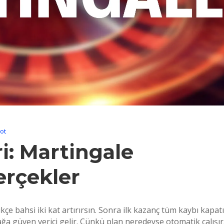
ot
ri: Martingale
erçekler
çe bahsi iki kat artırırsın. Sonra ilk kazanç tüm kaybı kapatı
ağa güven verici gelir. Çünkü plan neredeyse otomatik çalışır