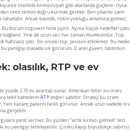
üşünce özellikle kırmızı/siyah gibi alanlarda güçlenir. Oysa
üzden önce zemini doğru kurmak gerekir. Ben yıllardır canlı
u rahatlatır. Ancak basitlik, riskin yokluğu anlamına gelmez.
. Bu durum özgüveni hızla şişirir. Ayrıca küçük hedefleri çab
me bağlanır. Yine de uzun seri her zaman mümkündür. Top
lık hafızasız işler. Bir önceki top, yenisini etkilemez. Bu nede
en bu yanılgıyı masada sık görürüm. O anki güven, tablonun
: olasılık, RTP ve ev
eker yüzde 2.70 ev avantajı sunar. Amerikan teker bu oranı
yrıca tekil bahislerin
RTP
değeri sabittir. Strateji bu oranı
ir. Yani kazanç paterni farklı görünür. Ancak uzun vadede or
na gerçektir.
uygulara yanıt vermez. Bu yüzden “artık kırmızı gelmeli” tezi
le bu yanılgıyı tetikleyebilir. Çünkü kayıp büyüdükçe sabırsız