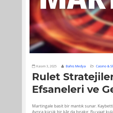
Kasım 3, 2025
Bahis Medya
Casino & Sl
Rulet Stratejile
Efsaneleri ve G
Martingale basit bir mantık sunar. Kaybettik
Ayrıca küçük bir kâr da bırakır. Bu vaat kul