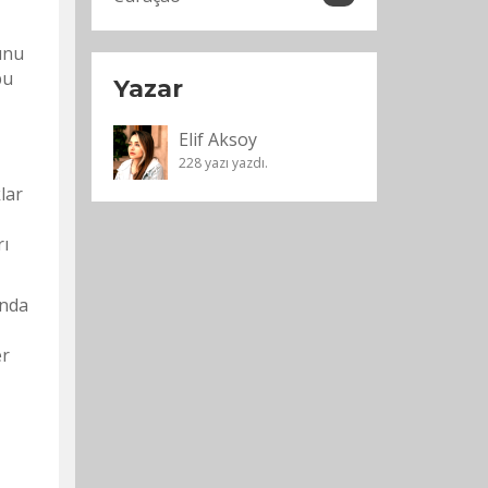
yunu
bu
Yazar
Elif Aksoy
228 yazı yazdı.
lar
rı
anda
er