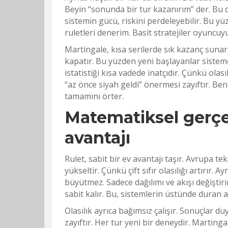
Beyin “sonunda bir tur kazanırım” der. Bu d
sistemin gücü, riskini perdeleyebilir. Bu y
ruletleri denerim. Basit stratejiler oyuncuy
Martingale, kısa serilerde sık kazanç sunar
kapatır. Bu yüzden yeni başlayanlar siste
istatistiği kısa vadede inatçıdır. Çünkü olası
“az önce siyah geldi” önermesi zayıftır. B
tamamını örter.
Matematiksel gerçek
avantajı
Rulet, sabit bir ev avantajı taşır. Avrupa t
yükseltir. Çünkü çift sıfır olasılığı artırır. A
büyütmez. Sadece dağılımı ve akışı değiştir
sabit kalır. Bu, sistemlerin üstünde duran a
Olasılık ayrıca bağımsız çalışır. Sonuçlar d
zayıftır. Her tur yeni bir deneydir. Martinga