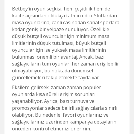
Betbey’in oyun seçkisi, hem çeşitlilik hem de
kalite açısından oldukça tatmin edici. Slotlardan
masa oyunlarına, canlı casinodan sanal sporlara
kadar geniş bir yelpaze sunuluyor. Özellikle
düşük bütçeli oyuncular için minimum masa
limitlerinin düşük tutulması, büyük bütçeli
oyuncular için ise yüksek masa limitlerinin
bulunması önemli bir avantaj. Ancak, bazı
sağlayıcıların tüm oyunları her zaman erişilebilir
olmayabiliyor; bu noktada dönemsel
güncellemeleri takip etmekte fayda var.
Eksilere gelirsek; zaman zaman popüler
oyunlarda kısa süreli erişim sorunları
yaşanabiliyor. Ayrıca, bazı turnuva ve
promosyonlar sadece belirli sağlayıcılarla sınırlı
olabiliyor. Bu nedenle, favori oyunlarınız ve
sağlayıcılarınız üzerinden kampanya detaylarını
önceden kontrol etmenizi öneririm.