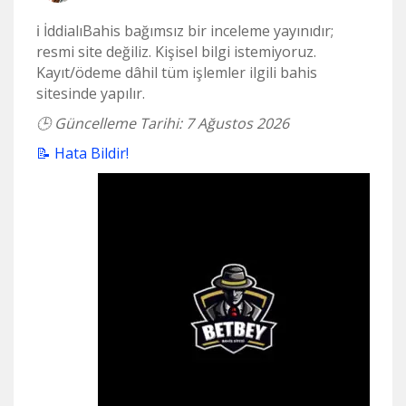
ℹ️ İddialıBahis bağımsız bir inceleme yayınıdır;
resmi site değiliz. Kişisel bilgi istemiyoruz.
Kayıt/ödeme dâhil tüm işlemler ilgili bahis
sitesinde yapılır.
🕒 Güncelleme Tarihi: 7 Ağustos 2026
📝 Hata Bildir!