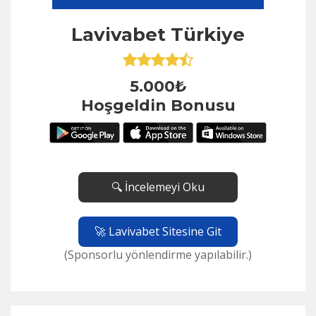
Lavivabet Türkiye
5.000₺
Hoşgeldin Bonusu
🔍 İncelemeyi Oku
🚀 Lavivabet Sitesine Git
(Sponsorlu yönlendirme yapılabilir.)