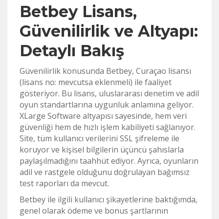
Betbey Lisans,
Güvenilirlik ve Altyapı:
Detaylı Bakış
Güvenilirlik konusunda Betbey, Curaçao lisansı
(lisans no: mevcutsa eklenmeli) ile faaliyet
gösteriyor. Bu lisans, uluslararası denetim ve adil
oyun standartlarına uygunluk anlamına geliyor.
XLarge Software altyapısı sayesinde, hem veri
güvenliği hem de hızlı işlem kabiliyeti sağlanıyor.
Site, tüm kullanıcı verilerini SSL şifreleme ile
koruyor ve kişisel bilgilerin üçüncü şahıslarla
paylaşılmadığını taahhüt ediyor. Ayrıca, oyunların
adil ve rastgele olduğunu doğrulayan bağımsız
test raporları da mevcut.
Betbey ile ilgili kullanıcı şikayetlerine baktığımda,
genel olarak ödeme ve bonus şartlarının