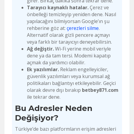
girer. Birkaç dakika sonra tekrar dene.
Tarayıcı kaynaklı hatalar.
Çerez ve
önbelleği temizleyip yeniden dene. Nasıl
yapılacağını bilmiyorsan Google’ın şu
rehberine göz at:
çerezleri silme
.
Alternatif olarak gizli pencere açmayı
veya farklı bir tarayıcıyı deneyebilirsin.
Ağ değiştir.
Wi-Fi yerine mobil veriyle
dene ya da tam tersi. Modemi kapatıp
açmak da yardımcı olabilir.
Ek yazılımlar.
Reklam engelleyiciler,
güvenlik yazılımları veya kurumsal ağ
politikaları bağlantıyı etkileyebilir. Geçici
olarak devre dışı bırakıp
betbey871.com
ile tekrar dene.
Bu Adresler Neden
Değişiyor?
Türkiye’de bazı platformların erişim adresleri