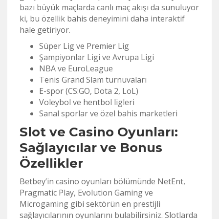
bazı büyük maçlarda canlı maç akışı da sunuluyor
ki, bu özellik bahis deneyimini daha interaktif
hale getiriyor.
Süper Lig ve Premier Lig
Şampiyonlar Ligi ve Avrupa Ligi
NBA ve EuroLeague
Tenis Grand Slam turnuvaları
E-spor (CS:GO, Dota 2, LoL)
Voleybol ve hentbol ligleri
Sanal sporlar ve özel bahis marketleri
Slot ve Casino Oyunları:
Sağlayıcılar ve Bonus
Özellikler
Betbey’in casino oyunları bölümünde NetEnt,
Pragmatic Play, Evolution Gaming ve
Microgaming gibi sektörün en prestijli
sağlayıcılarının oyunlarını bulabilirsiniz. Slotlarda