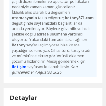
çeşitli düzenlemeler ve operatör politikaları
nedeniyle zaman zaman güncellenir.
İddialıBahis olarak bu değişimleri
otomasyonla
takip ediyoruz;
betbey871.com
değiştiğinde sayfamızdaki bağlantılar da
anında yenileniyor. Böylece güvenilir ve hızlı
şekilde doğru adrese ulaşmana yardımcı
oluyoruz. Yukarıdaki tüm adımlara rağmen
Betbey
sayfası açılmıyorsa bize kısaca
yaşadığın sorunu yaz. Cihaz türü, tarayıcı adı
ve mümkünse ekran görüntüsü eklemen
çözümü hızlandırır. Mesaj göndermek için
iletişim
sayfasını kullanabilirsin.
Son
güncelleme: 7 Ağustos 2026
Detaylar