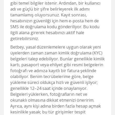
gibi temel bilgiler istenir. Ardından, bir kullanıcı
adı ve güçlü bir şifre belirleyerek ilk adımı
tamamlamış oluyorsunuz. Kayıt sonrası,
hesabınızın güvenliği için hem e-posta hem de
SMS ile doğrulama kodu gönderiliyor. Bu kodu
ilgili alana girerek hesabınızı aktif hale
getirebilirsiniz.
Betbey, yasal düzenlemelere uygun olarak yeni
üyelerden zaman zaman kimlik doğrulama (KYC)
belgeleri talep edebiliyor. Bunlar genellikle kimlik
kartı, pasaport veya ehliyet gibi resmi belgelerin
fotoğrafı ve adınıza kayıtlı bir fatura şeklinde
olabiliyor. Benim tecrübelerime göre, belge
yükleme süreci oldukça hızlı ve güvenli işliyor;
genellikle 12–24 saat içinde onaylanıyor.
Belgeleri yüklerken, fotoğrafların net ve
okunaklı olmasına dikkat etmenizi öneririm.
Ayrıca, aynı kişi adına birden fazla hesap açmak
kesinlikle yasak; bu tür girişimler tespit