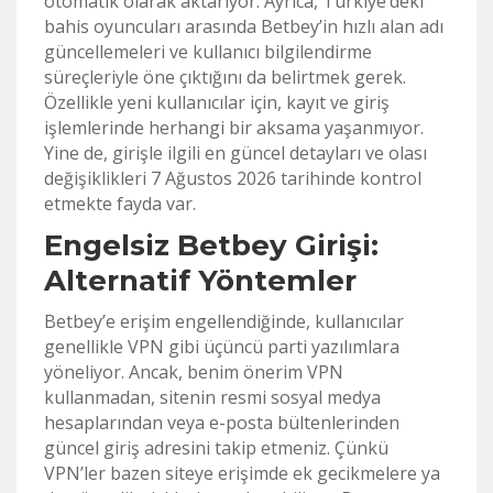
otomatik olarak aktarıyor. Ayrıca, Türkiye’deki
bahis oyuncuları arasında Betbey’in hızlı alan adı
güncellemeleri ve kullanıcı bilgilendirme
süreçleriyle öne çıktığını da belirtmek gerek.
Özellikle yeni kullanıcılar için, kayıt ve giriş
işlemlerinde herhangi bir aksama yaşanmıyor.
Yine de, girişle ilgili en güncel detayları ve olası
değişiklikleri 7 Ağustos 2026 tarihinde kontrol
etmekte fayda var.
Engelsiz Betbey Girişi:
Alternatif Yöntemler
Betbey’e erişim engellendiğinde, kullanıcılar
genellikle VPN gibi üçüncü parti yazılımlara
yöneliyor. Ancak, benim önerim VPN
kullanmadan, sitenin resmi sosyal medya
hesaplarından veya e-posta bültenlerinden
güncel giriş adresini takip etmeniz. Çünkü
VPN’ler bazen siteye erişimde ek gecikmelere ya