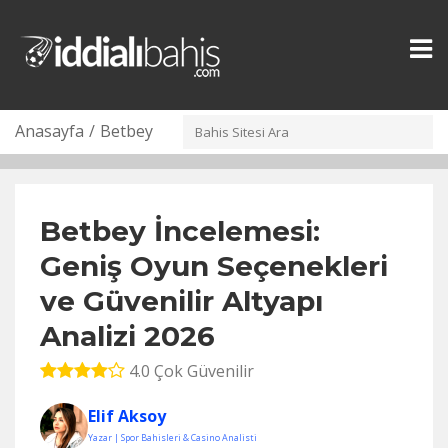
Toggl
naviga
Anasayfa
Betbey
Betbey İncelemesi:
Geniş Oyun Seçenekleri
ve Güvenilir Altyapı
Analizi 2026
4.0 Çok Güvenilir
Elif Aksoy
Yazar | Spor Bahisleri & Casino Analisti