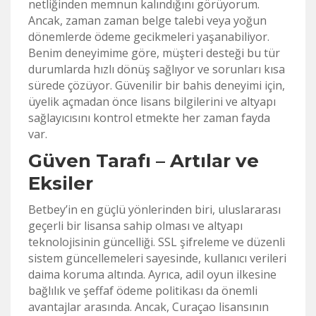
netliğinden memnun kalındığını görüyorum.
Ancak, zaman zaman belge talebi veya yoğun
dönemlerde ödeme gecikmeleri yaşanabiliyor.
Benim deneyimime göre, müşteri desteği bu tür
durumlarda hızlı dönüş sağlıyor ve sorunları kısa
sürede çözüyor. Güvenilir bir bahis deneyimi için,
üyelik açmadan önce lisans bilgilerini ve altyapı
sağlayıcısını kontrol etmekte her zaman fayda
var.
Güven Tarafı – Artılar ve
Eksiler
Betbey’in en güçlü yönlerinden biri, uluslararası
geçerli bir lisansa sahip olması ve altyapı
teknolojisinin güncelliği. SSL şifreleme ve düzenli
sistem güncellemeleri sayesinde, kullanıcı verileri
daima koruma altında. Ayrıca, adil oyun ilkesine
bağlılık ve şeffaf ödeme politikası da önemli
avantajlar arasında. Ancak, Curaçao lisansının