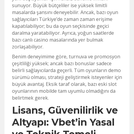
sunuyor. Büyük bütçeliler ise yüksek limitli
masalarda şansını deneyebilir. Ancak, bazı oyun
sağlayıcıları Türkiye’de zaman zaman erişime
kapatılabiliyor; bu da oyun seçkisinde geçici
daralma yaratabiliyor. Ayrıca, yoğun saatlerde
bazı canlı casino masalarında yer bulmak
zorlaşabiliyor.
Benim deneyimime göre, turnuva ve promosyon
çeşitliliği yüksek; ancak bazı bonuslar sadece
belirli sağlayıcılarda geçerli. Tüm oyunların demo
sürümü olması, strateji geliştirmek isteyenler için
büyük avantaj. Eksik taraf olarak, bazı eski slot
oyunlarının mobilde tam uyumlu olmadığını da
belirtmek gerek.
Lisans, Güvenilirlik ve
Altyapı: Vbet’in Yasal