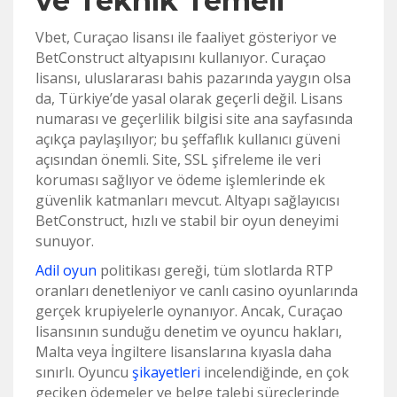
ve Teknik Temeli
Vbet, Curaçao lisansı ile faaliyet gösteriyor ve
BetConstruct altyapısını kullanıyor. Curaçao
lisansı, uluslararası bahis pazarında yaygın olsa
da, Türkiye’de yasal olarak geçerli değil. Lisans
numarası ve geçerlilik bilgisi site ana sayfasında
açıkça paylaşılıyor; bu şeffaflık kullanıcı güveni
açısından önemli. Site, SSL şifreleme ile veri
koruması sağlıyor ve ödeme işlemlerinde ek
güvenlik katmanları mevcut. Altyapı sağlayıcısı
BetConstruct, hızlı ve stabil bir oyun deneyimi
sunuyor.
Adil oyun
politikası gereği, tüm slotlarda RTP
oranları denetleniyor ve canlı casino oyunlarında
gerçek krupiyelerle oynanıyor. Ancak, Curaçao
lisansının sunduğu denetim ve oyuncu hakları,
Malta veya İngiltere lisanslarına kıyasla daha
sınırlı. Oyuncu
şikayetleri
incelendiğinde, en çok
geciken ödemeler ve belge talebi süreçlerinde