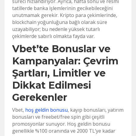
süreci hızlandırıyor. Ayrıca, hafta sonu ve resmi
tatillerde banka işlemlerinin gecikebileceğini
unutmamak gerekir. Kripto para çekimlerinde,
blockchain yoğunluğuna bağlı olarak süre
uzayabiliyor; bu nedenle yüksek tutarlı
çekimlerde sabırlı olmakta fayda var.
Vbet’te Bonuslar ve
Kampanyalar: Çevrim
Şartları, Limitler ve
Dikkat Edilmesi
Gerekenler
Vbet,
hoş geldin bonusu
, kayıp bonusları, yatırım
bonusları ve freebet/free spin gibi çeşitli
promosyonlar sunuyor. Hoş geldin bonusu
genellikle %100 oranında ve 2000 TL’ye kadar