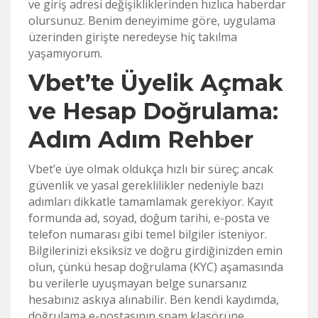
ve giriş adresi değişikliklerinden hızlıca haberdar
olursunuz. Benim deneyimime göre, uygulama
üzerinden girişte neredeyse hiç takılma
yaşamıyorum.
Vbet’te Üyelik Açmak
ve Hesap Doğrulama:
Adım Adım Rehber
Vbet’e üye olmak oldukça hızlı bir süreç; ancak
güvenlik ve yasal gereklilikler nedeniyle bazı
adımları dikkatle tamamlamak gerekiyor. Kayıt
formunda ad, soyad, doğum tarihi, e-posta ve
telefon numarası gibi temel bilgiler isteniyor.
Bilgilerinizi eksiksiz ve doğru girdiğinizden emin
olun, çünkü hesap doğrulama (KYC) aşamasında
bu verilerle uyuşmayan belge sunarsanız
hesabınız askıya alınabilir. Ben kendi kaydımda,
doğrulama e-postasının spam klasörüne