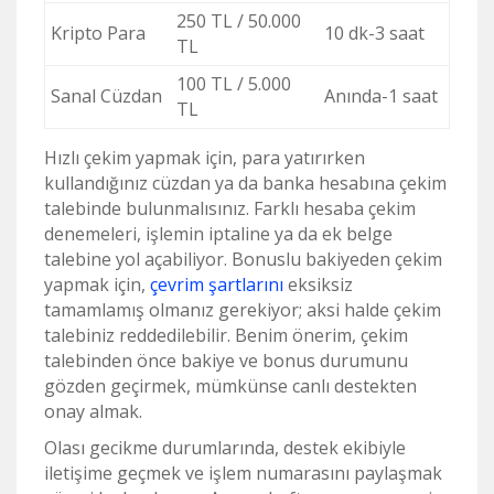
250 TL / 50.000
Kripto Para
10 dk-3 saat
TL
100 TL / 5.000
Sanal Cüzdan
Anında-1 saat
TL
Hızlı çekim yapmak için, para yatırırken
kullandığınız cüzdan ya da banka hesabına çekim
talebinde bulunmalısınız. Farklı hesaba çekim
denemeleri, işlemin iptaline ya da ek belge
talebine yol açabiliyor. Bonuslu bakiyeden çekim
yapmak için,
çevrim şartlarını
eksiksiz
tamamlamış olmanız gerekiyor; aksi halde çekim
talebiniz reddedilebilir. Benim önerim, çekim
talebinden önce bakiye ve bonus durumunu
gözden geçirmek, mümkünse canlı destekten
onay almak.
Olası gecikme durumlarında, destek ekibiyle
iletişime geçmek ve işlem numarasını paylaşmak