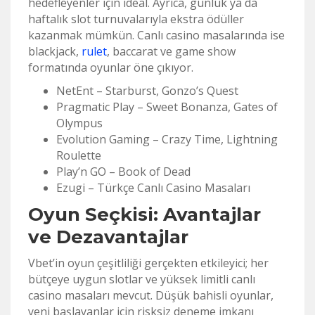
hedefleyenler için ideal. Ayrıca, günlük ya da
haftalık slot turnuvalarıyla ekstra ödüller
kazanmak mümkün. Canlı casino masalarında ise
blackjack,
rulet
, baccarat ve game show
formatında oyunlar öne çıkıyor.
NetEnt – Starburst, Gonzo’s Quest
Pragmatic Play – Sweet Bonanza, Gates of
Olympus
Evolution Gaming – Crazy Time, Lightning
Roulette
Play’n GO – Book of Dead
Ezugi – Türkçe Canlı Casino Masaları
Oyun Seçkisi: Avantajlar
ve Dezavantajlar
Vbet’in oyun çeşitliliği gerçekten etkileyici; her
bütçeye uygun slotlar ve yüksek limitli canlı
casino masaları mevcut. Düşük bahisli oyunlar,
yeni başlayanlar için risksiz deneme imkanı