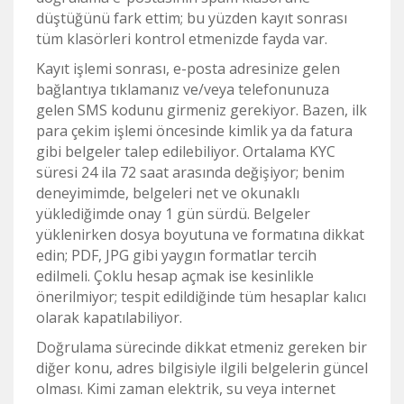
düştüğünü fark ettim; bu yüzden kayıt sonrası
tüm klasörleri kontrol etmenizde fayda var.
Kayıt işlemi sonrası, e-posta adresinize gelen
bağlantıya tıklamanız ve/veya telefonunuza
gelen SMS kodunu girmeniz gerekiyor. Bazen, ilk
para çekim işlemi öncesinde kimlik ya da fatura
gibi belgeler talep edilebiliyor. Ortalama KYC
süresi 24 ila 72 saat arasında değişiyor; benim
deneyimimde, belgeleri net ve okunaklı
yüklediğimde onay 1 gün sürdü. Belgeler
yüklenirken dosya boyutuna ve formatına dikkat
edin; PDF, JPG gibi yaygın formatlar tercih
edilmeli. Çoklu hesap açmak ise kesinlikle
önerilmiyor; tespit edildiğinde tüm hesaplar kalıcı
olarak kapatılabiliyor.
Doğrulama sürecinde dikkat etmeniz gereken bir
diğer konu, adres bilgisiyle ilgili belgelerin güncel
olması. Kimi zaman elektrik, su veya internet