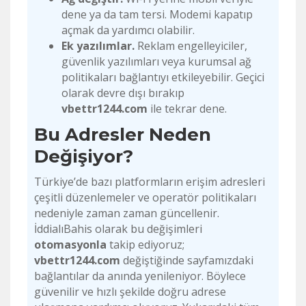
dene ya da tam tersi. Modemi kapatıp
açmak da yardımcı olabilir.
Ek yazılımlar.
Reklam engelleyiciler,
güvenlik yazılımları veya kurumsal ağ
politikaları bağlantıyı etkileyebilir. Geçici
olarak devre dışı bırakıp
vbettr1244.com
ile tekrar dene.
Bu Adresler Neden
Değişiyor?
Türkiye’de bazı platformların erişim adresleri
çeşitli düzenlemeler ve operatör politikaları
nedeniyle zaman zaman güncellenir.
İddialıBahis olarak bu değişimleri
otomasyonla
takip ediyoruz;
vbettr1244.com
değiştiğinde sayfamızdaki
bağlantılar da anında yenileniyor. Böylece
güvenilir ve hızlı şekilde doğru adrese