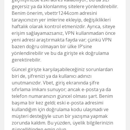
geçersiz ya da klonlanmış sitelere yönlendirebilir.
Benim önerim, vbettr1244.com adresini
tarayıcınızın yer imlerine ekleyip, değişiklikleri
haftalık olarak kontrol etmenizdir. Ayrıca, siteye
erişim sağlayamazsanız, VPN kullanmadan önce
yeni adresi araştırmakta fayda var; çünkü VPN
bazen doğru olmayan bir ülke IP’sine
yönlendirebilir ve bu da girişte ek doğrulama
gerektirebilir.
Güncel girişte karşılaşabileceğiniz sorunlardan
biri de, şifrenizi ya da kullanıcı adınızı
unutmanızdır. Vbet, giriş ekranında şifre
sıfırlama imkanı sunuyor; ancak e-posta ya da
telefon numaranızın güncel olması şart. Benim
başıma bir kez geldi; eski e-posta adresimi
kullandığım için doğrulama kodu ulaşmadı ve
müşteri desteğiyle uzun bir yazışma yapmak
zorunda kaldım. Bu yüzden, üyelik bilgilerinizin
güncelliğinden emin olun.