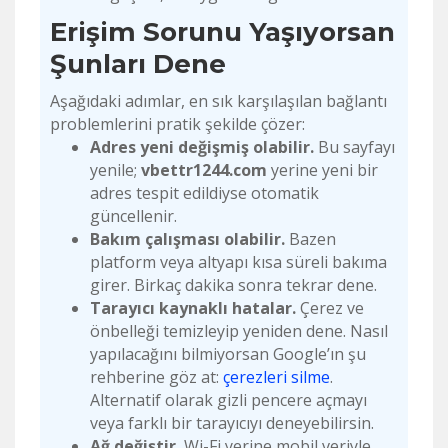
Erişim Sorunu Yaşıyorsan
Şunları Dene
Aşağıdaki adımlar, en sık karşılaşılan bağlantı
problemlerini pratik şekilde çözer:
Adres yeni değişmiş olabilir.
Bu sayfayı
yenile;
vbettr1244.com
yerine yeni bir
adres tespit edildiyse otomatik
güncellenir.
Bakım çalışması olabilir.
Bazen
platform veya altyapı kısa süreli bakıma
girer. Birkaç dakika sonra tekrar dene.
Tarayıcı kaynaklı hatalar.
Çerez ve
önbelleği temizleyip yeniden dene. Nasıl
yapılacağını bilmiyorsan Google’ın şu
rehberine göz at:
çerezleri silme
.
Alternatif olarak gizli pencere açmayı
veya farklı bir tarayıcıyı deneyebilirsin.
Ağ değiştir.
Wi-Fi yerine mobil veriyle