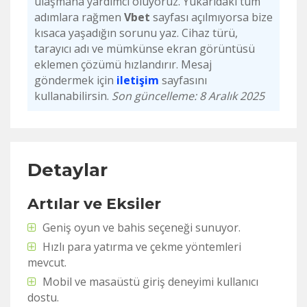
ulaşmana yardımcı oluyoruz. Yukarıdaki tüm
adımlara rağmen
Vbet
sayfası açılmıyorsa bize
kısaca yaşadığın sorunu yaz. Cihaz türü,
tarayıcı adı ve mümkünse ekran görüntüsü
eklemen çözümü hızlandırır. Mesaj
göndermek için
iletişim
sayfasını
kullanabilirsin.
Son güncelleme: 8 Aralık 2025
Detaylar
Artılar ve Eksiler
Geniş oyun ve bahis seçeneği sunuyor.
Hızlı para yatırma ve çekme yöntemleri
mevcut.
Mobil ve masaüstü giriş deneyimi kullanıcı
dostu.