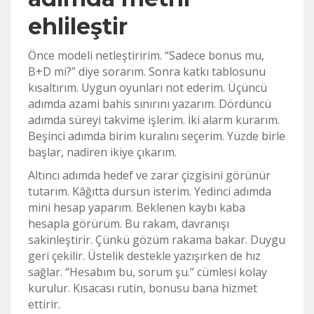
ehlileştir
Önce modeli netleştiririm. “Sadece bonus mu,
B+D mi?” diye sorarım. Sonra katkı tablosunu
kısaltırım. Uygun oyunları not ederim. Üçüncü
adımda azami bahis sınırını yazarım. Dördüncü
adımda süreyi takvime işlerim. İki alarm kurarım.
Beşinci adımda birim kuralını seçerim. Yüzde birle
başlar, nadiren ikiye çıkarım.
Altıncı adımda hedef ve zarar çizgisini görünür
tutarım. Kâğıtta dursun isterim. Yedinci adımda
mini hesap yaparım. Beklenen kaybı kaba
hesapla görürüm. Bu rakam, davranışı
sakinleştirir. Çünkü gözüm rakama bakar. Duygu
geri çekilir. Üstelik destekle yazışırken de hız
sağlar. “Hesabım bu, sorum şu.” cümlesi kolay
kurulur. Kısacası rutin, bonusu bana hizmet
ettirir.