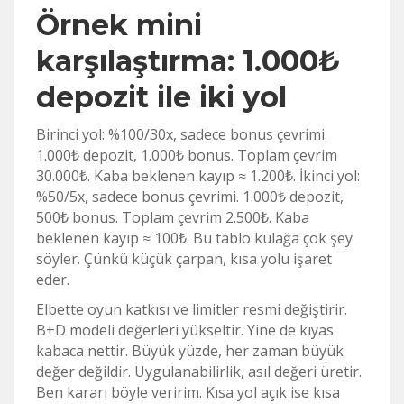
Örnek mini
karşılaştırma: 1.000₺
depozit ile iki yol
Birinci yol: %100/30x, sadece bonus çevrimi.
1.000₺ depozit, 1.000₺ bonus. Toplam çevrim
30.000₺. Kaba beklenen kayıp ≈ 1.200₺. İkinci yol:
%50/5x, sadece bonus çevrimi. 1.000₺ depozit,
500₺ bonus. Toplam çevrim 2.500₺. Kaba
beklenen kayıp ≈ 100₺. Bu tablo kulağa çok şey
söyler. Çünkü küçük çarpan, kısa yolu işaret
eder.
Elbette oyun katkısı ve limitler resmi değiştirir.
B+D modeli değerleri yükseltir. Yine de kıyas
kabaca nettir. Büyük yüzde, her zaman büyük
değer değildir. Uygulanabilirlik, asıl değeri üretir.
Ben kararı böyle veririm. Kısa yol açık ise kısa