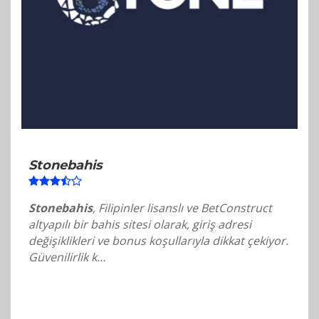
Stonebahis
Stonebahis
, Filipinler lisanslı ve BetConstruct
altyapılı bir bahis sitesi olarak, giriş adresi
değişiklikleri ve bonus koşullarıyla dikkat çekiyor.
Güvenilirlik k…