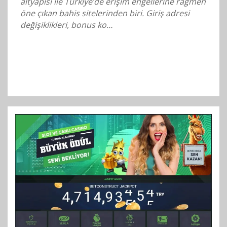
altyapısı ile Türkiye’de erişim engellerine rağmen
öne çıkan bahis sitelerinden biri. Giriş adresi
değişiklikleri, bonus ko…