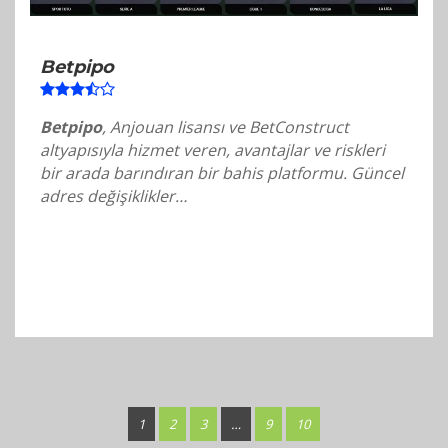
Betpipo
Betpipo
, Anjouan lisansı ve BetConstruct
altyapısıyla hizmet veren, avantajlar ve riskleri
bir arada barındıran bir bahis platformu.
Güncel
adres değişiklikler…
1
2
3
…
9
10