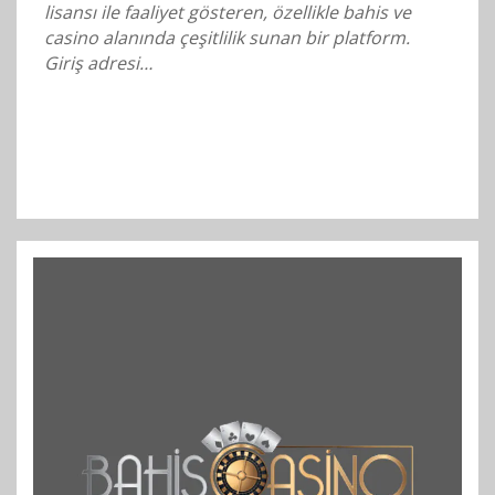
lisansı ile faaliyet gösteren, özellikle bahis ve
casino alanında çeşitlilik sunan bir platform.
Giriş adresi…