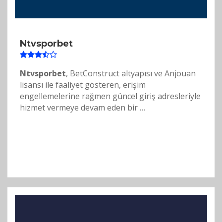
Ntvsporbet
Ntvsporbet
, BetConstruct altyapısı ve Anjouan
lisansı ile faaliyet gösteren, erişim
engellemelerine rağmen güncel giriş adresleriyle
hizmet vermeye devam eden bir …