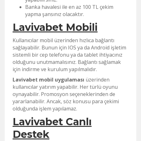
Banka havalesi ile en az 100 TL çekim
yapma şansınız olacaktır.
Lavivabet Mobili
Kullanıcılar mobil üzerinden hızlıca bağlantı
sağlayabilir. Bunun için IOS ya da Android işletim
sistemli bir cep telefonu ya da tablet ihtiyacınız
olduğunu unutmamalısınız. Bağlantı sağlamak
için indirme ve kurulum yapılmalıdır.
Lavivabet mobil uygulaması
üzerinden
kullanıcılar yatırım yapabilir. Her türlü oyunu
oynayabilir. Promosyon seçeneklerinden de
yararlanabilir. Ancak, söz konusu para çekimi
olduğunda işlem yapılamaz.
Lavivabet Canlı
Destek