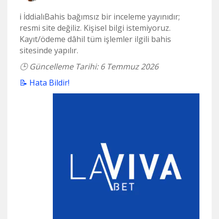
ℹ️ İddialıBahis bağımsız bir inceleme yayınıdır;
resmi site değiliz. Kişisel bilgi istemiyoruz.
Kayıt/ödeme dâhil tüm işlemler ilgili bahis
sitesinde yapılır.
🕒 Güncelleme Tarihi: 6 Temmuz 2026
📝 Hata Bildir!