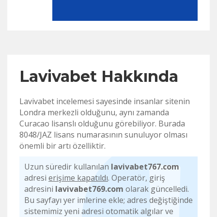
Lavivabet Hakkında
Lavivabet incelemesi sayesinde insanlar sitenin
Londra merkezli olduğunu, aynı zamanda
Curacao lisanslı olduğunu görebiliyor. Burada
8048/JAZ lisans numarasının sunuluyor olması
önemli bir artı özelliktir.
Uzun süredir kullanılan
lavivabet767.com
adresi
erişime kapatıldı
. Operatör, giriş
adresini
lavivabet769.com
olarak güncelledi.
Bu sayfayı yer imlerine ekle; adres değiştiğinde
sistemimiz yeni adresi otomatik algılar ve