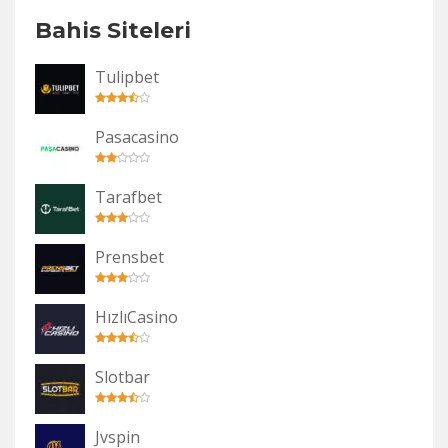
Bahis Siteleri
Tulipbet
Pasacasino
Tarafbet
Prensbet
HızlıCasino
Slotbar
Jvspin