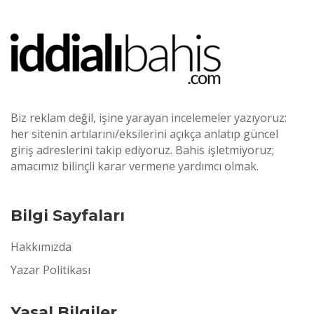
Biz reklam değil, işine yarayan incelemeler yazıyoruz:
her sitenin artılarını/eksilerini açıkça anlatıp güncel
giriş adreslerini takip ediyoruz. Bahis işletmiyoruz;
amacımız bilinçli karar vermene yardımcı olmak.
Bilgi Sayfaları
Hakkımızda
Yazar Politikası
Yasal Bilgiler