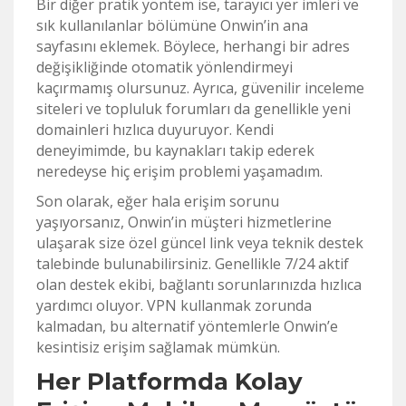
Bir diğer pratik yöntem ise, tarayıcı yer imleri ve
sık kullanılanlar bölümüne Onwin’in ana
sayfasını eklemek. Böylece, herhangi bir adres
değişikliğinde otomatik yönlendirmeyi
kaçırmamış olursunuz. Ayrıca, güvenilir inceleme
siteleri ve topluluk forumları da genellikle yeni
domainleri hızlıca duyuruyor. Kendi
deneyimimde, bu kaynakları takip ederek
neredeyse hiç erişim problemi yaşamadım.
Son olarak, eğer hala erişim sorunu
yaşıyorsanız, Onwin’in müşteri hizmetlerine
ulaşarak size özel güncel link veya teknik destek
talebinde bulunabilirsiniz. Genellikle 7/24 aktif
olan destek ekibi, bağlantı sorunlarınızda hızlıca
yardımcı oluyor. VPN kullanmak zorunda
kalmadan, bu alternatif yöntemlerle Onwin’e
kesintisiz erişim sağlamak mümkün.
Her Platformda Kolay