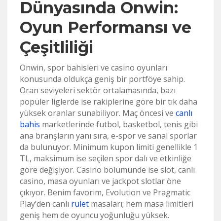
Dünyasında Onwin:
Oyun Performansı ve
Çeşitliliği
Onwin, spor bahisleri ve casino oyunları
konusunda oldukça geniş bir portföye sahip.
Oran seviyeleri sektör ortalamasında, bazı
popüler liglerde ise rakiplerine göre bir tık daha
yüksek oranlar sunabiliyor. Maç öncesi ve
canlı
bahis
marketlerinde futbol, basketbol, tenis gibi
ana branşların yanı sıra, e-spor ve sanal sporlar
da bulunuyor. Minimum kupon limiti genellikle 1
TL, maksimum ise seçilen spor dalı ve etkinliğe
göre değişiyor. Casino bölümünde ise slot, canlı
casino, masa oyunları ve jackpot slotlar öne
çıkıyor. Benim favorim, Evolution ve Pragmatic
Play’den canlı
rulet
masaları; hem masa limitleri
geniş hem de oyuncu yoğunluğu yüksek.