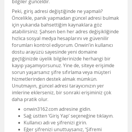
bilgiler günceldir.
Peki, giriş adresi değiştiğinde ne yapmalı?
Öncelikle, panik yapmadan güncel adresi bulmak
için yukarıda bahsettiğim kaynaklara göz
atabilirsiniz. Şahsen ben her adres değişikliğinde
hızlıca sosyal medya hesaplarını ve güvenilir
forumları kontrol ediyorum. Onwin’in kullanıcı
dostu arayüzü sayesinde yeni domaine
geçtiğinizde üyelik bilgilerinizde herhangi bir
kayıp yaşamıyorsunuz. Yine de, siteye erişimde
sorun yaşarsanız şifre sıfırlama veya müşteri
hizmetlerinden destek almak mümkün.
Unutmayın, güncel adresi tarayıcınızın yer
imlerine eklerseniz, bir sonraki erişiminiz çok
daha pratik olur.
onwin3162.com adresine gidin.
Sağ üstten ‘Giriş Yap’ seçeneğine tıklayın.
Kullanıcı adı ve şifrenizi girin.
Eğer şifrenizi unuttuysanız, ‘Şifremi