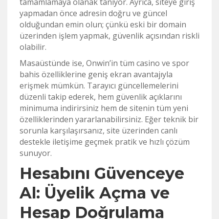
tamamlamaya olanak tanıyor. Ayrıca, siteye giriş
yapmadan önce adresin doğru ve güncel
olduğundan emin olun; çünkü eski bir domain
üzerinden işlem yapmak, güvenlik açısından riskli
olabilir.
Masaüstünde ise, Onwin’in tüm casino ve spor
bahis özelliklerine geniş ekran avantajıyla
erişmek mümkün. Tarayıcı güncellemelerini
düzenli takip ederek, hem güvenlik açıklarını
minimuma indirirsiniz hem de sitenin tüm yeni
özelliklerinden yararlanabilirsiniz. Eğer teknik bir
sorunla karşılaşırsanız, site üzerinden canlı
destekle iletişime geçmek pratik ve hızlı çözüm
sunuyor.
Hesabını Güvenceye
Al: Üyelik Açma ve
Hesap Doğrulama