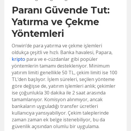
Paranı Güvende Tut:
Yatırma ve Çekme
Yöntemleri
Onwin’de para yatırma ve çekme işlemleri
oldukça çeşitli ve hızlı. Banka havalesi, Papara,
kripto
para ve e-cüzdanlar gibi popüler
yöntemlerin tamamı destekleniyor. Minimum
yatırım limiti genellikle 50 TL, çekim limiti ise 100
TL’den başlıyor. İşlem süreleri, seçilen yönteme
göre değişse de, yatırım işlemleri anlık; çekimler
ise çoğunlukla 30 dakika ile 2 saat arasında
tamamlanıyor. Komisyon alınmıyor, ancak
bankaların uyguladığı transfer ücretleri
kullanıcıya yansıyabiliyor. Çekim taleplerinde
zaman zaman ek belge istenebiliyor, bu da
güvenlik açısından olumlu bir uygulama.