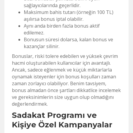
sağlayıcılarında geçerlidir.
Maksimum bahis tutarı (örneğin 100 TL)
aşılırsa bonus iptal olabilir.
Aynı anda birden fazla bonus aktif
edilemez.
Bonusun süresi dolarsa, kalan bonus ve
kazançlar silinir.
Bonuslar, riski tolere edebilen ve yüksek çevrim
hacmi oluşturabilen kullanıcılar için avantajlı.
Ancak, sadece eğlenmek ve küçük miktarlarla
oynamak isteyenler için bonus koşulları zaman
zaman zorlayıcı olabiliyor. Benim tavsiyem,
bonus almadan önce şartları dikkatlice incelemek
ve gereksinimlerin size uygun olup olmadığını
değerlendirmek.
Sadakat Programı ve
Kişiye Özel Kampanyalar