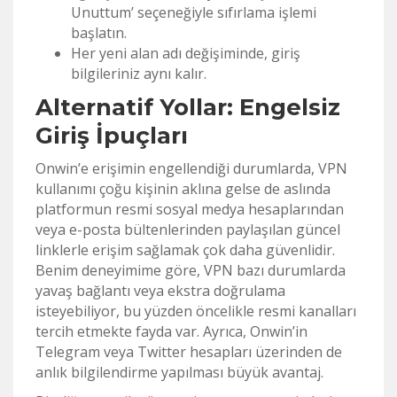
Unuttum’ seçeneğiyle sıfırlama işlemi
başlatın.
Her yeni alan adı değişiminde, giriş
bilgileriniz aynı kalır.
Alternatif Yollar: Engelsiz
Giriş İpuçları
Onwin’e erişimin engellendiği durumlarda, VPN
kullanımı çoğu kişinin aklına gelse de aslında
platformun resmi sosyal medya hesaplarından
veya e-posta bültenlerinden paylaşılan güncel
linklerle erişim sağlamak çok daha güvenlidir.
Benim deneyimime göre, VPN bazı durumlarda
yavaş bağlantı veya ekstra doğrulama
isteyebiliyor, bu yüzden öncelikle resmi kanalları
tercih etmekte fayda var. Ayrıca, Onwin’in
Telegram veya Twitter hesapları üzerinden de
anlık bilgilendirme yapılması büyük avantaj.