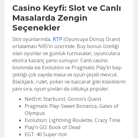
Casino Keyfi: Slot ve Canlı
Masalarda Zengin
Seçenekler
Slot oyunlarında,
RTP
(Oyuncuya Dönüş Oranı)
ortalaması %95’in üzerinde. Buy bonus özelliği
olan oyunlar ve günlük turnuvalar, oyunculara
ekstra kazanç şansı sunuyor. Canlı casino
kısmında ise Evolution ve Pragmatic Play’in başı
çektiği çok sayıda masa ve oyun çeşidi mevcut.
Blackjack, rulet, poker ve baccarat gibi klasiklerin
yanı sıra, oyun şovları da oldukça popüler.
NetEnt: Starburst, Gonzo’s Quest
Pragmatic Play: Sweet Bonanza, Gates of
Olympus
Evolution: Lightning Roulette, Crazy Time
Play’n GO: Book of Dead
EGT: 40 Super Hot