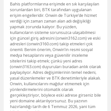
Bahis platformlarına erişimde en sık karşılaşılan
sorunlardan biri, BTK tarafından uygulanan
erişim engelleridir. Onwin de Türkiye’de hizmet
verdiği için zaman zaman alan adı değişikliği
yapmak zorunda kalıyor. Bu yüzden,
kullanıcıların sisteme sorunsuzca ulaşabilmesi
için güncel giriş adresini (onwin3162.com) ve eski
adresleri (onwin3160.com) takip etmeleri çok
önemli. Benim önerim, Onwin’in resmi sosyal
medya hesaplarını veya güvenilir inceleme
sitelerini takip etmek; çünkü yeni adres
(onwin3163.com) duyuruları buradan anlık olarak
paylaşılıyor. Adres değişimlerinin temel nedeni,
yasal düzenlemeler ve BTK denetimleriyle alakalı.
Onwin, kullanıcılarını mağdur etmemek için
yönlendirmelerini otomatik olarak
gerçekleştiriyor, böylece eski adrese girseniz bile
yeni domaine aktarılıyorsunuz. Bu yazının
hazırlandığı tarih de 6 Temmuz 2026, yani tüm