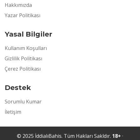
Hakkımızda
Yazar Politikası
Yasal Bilgiler
Kullanım Koşulları
Gizlilik Politikası
Çerez Politikası
Destek
Sorumlu Kumar
İletişim
© 2025 İddialıBahis. Tüm Hakları Sakldır.
18+
·