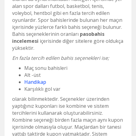
alan spor dalları futbol, basketbol, tenis,
voleybol, hentbol gibi en fazla tercih edilen
oyunlardır. Spor bahislerinde bulunan her maçın
içerisinde yüzlerce farklı bahis seçeneği bulunur.
Bahis seçeneklerinin oranları
pasobahis
incelemesi
içerisinde diğer sitelere göre oldukça
yüksektir.
En fazla tercih edilen bahis seçenekleri ise;
Maç sonu bahisleri
Alt -üst
Handikap
Karşılıklı gol var
olarak bilinmektedir. Seçenekler üzerinden
yaptığınız kuponları ise kombine ve sistem
tercihlerini kullanarak oluşturabilirsiniz.
Kombine seçeneği birden fazla maçın aynı kupon
içerisinde olmasıyla oluşur. Maçlardan bir tanesi
yattığı taktirde kupon yatmaktadır. Sistem