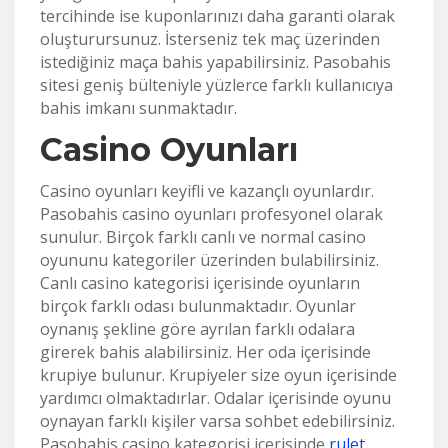
tercihinde ise kuponlarınızı daha garanti olarak
oluşturursunuz. İsterseniz tek maç üzerinden
istediğiniz maça bahis yapabilirsiniz. Pasobahis
sitesi geniş bülteniyle yüzlerce farklı kullanıcıya
bahis imkanı sunmaktadır.
Casino Oyunları
Casino oyunları keyifli ve kazançlı oyunlardır.
Pasobahis casino oyunları profesyonel olarak
sunulur. Birçok farklı canlı ve normal casino
oyununu kategoriler üzerinden bulabilirsiniz.
Canlı casino kategorisi içerisinde oyunların
birçok farklı odası bulunmaktadır. Oyunlar
oynanış şekline göre ayrılan farklı odalara
girerek bahis alabilirsiniz. Her oda içerisinde
krupiye bulunur. Krupiyeler size oyun içerisinde
yardımcı olmaktadırlar. Odalar içerisinde oyunu
oynayan farklı kişiler varsa sohbet edebilirsiniz.
Pasobahis casino kategorisi içerisinde
rulet
,