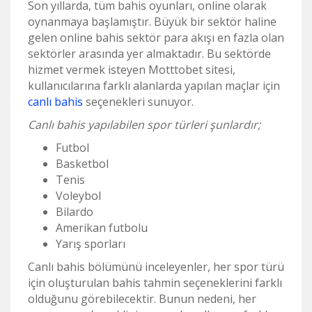
Son yıllarda, tüm bahis oyunları, online olarak
oynanmaya başlamıştır. Büyük bir sektör haline
gelen online bahis sektör para akışı en fazla olan
sektörler arasında yer almaktadır. Bu sektörde
hizmet vermek isteyen Motttobet sitesi,
kullanıcılarına farklı alanlarda yapılan maçlar için
canlı bahis
seçenekleri sunuyor.
Canlı bahis yapılabilen spor türleri şunlardır;
Futbol
Basketbol
Tenis
Voleybol
Bilardo
Amerikan futbolu
Yarış sporları
Canlı bahis bölümünü inceleyenler, her spor türü
için oluşturulan bahis tahmin seçeneklerini farklı
olduğunu görebilecektir. Bunun nedeni, her