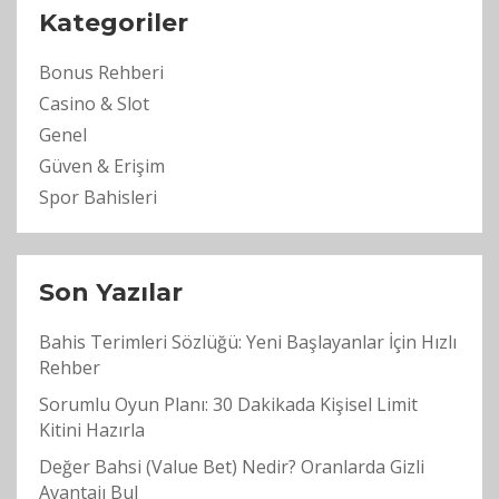
Kategoriler
Bonus Rehberi
Casino & Slot
Genel
Güven & Erişim
Spor Bahisleri
Son Yazılar
Bahis Terimleri Sözlüğü: Yeni Başlayanlar İçin Hızlı
Rehber
Sorumlu Oyun Planı: 30 Dakikada Kişisel Limit
Kitini Hazırla
Değer Bahsi (Value Bet) Nedir? Oranlarda Gizli
Avantajı Bul