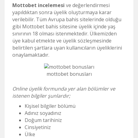
Mottobet incelemesi
ve değerlendirmesi
yapıldıktan sonra üyelik oluşturmaya karar
verilebilir. Tüm Avrupa bahis sitelerinde olduğu
gibi Mottobet bahis sitesine üyelik içinde yaş
sınırının 18 olması istenmektedir. Ülkemizden
üye kabul etmekte ve üyelik sözleşmesinde
belirtilen şartlara uyan kullanıcıların üyeliklerini
onaylamaktadır.
mottobet bonusları
Online üyelik formunda yer alan bölümler ve
istenen bilgiler şunlardır;
Kişisel bilgiler bölümü
Adınız soyadınız
Doğum tarihiniz
Cinsiyetiniz
Ülke