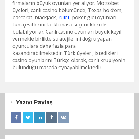
firmaların büyük oyunları yer alıyor. Mottobet
üyeleri, canlı casino bölümünde, Texas hold’em,
baccarat, blackjack,
rulet
, poker gibi oyunları
tüm çeşitlerini farklı masa seçenekleri ile
bulabiliyorlar. Canlı casino oyunları büyük keyif
vermekle birlikte stratejilerini doğru yapan
oyunculara daha fazla para
kazandırabilmektedir. Türk üyeleri, istedikleri
casino oyunlarını Türkçe olarak, canlı krupiyenin
bulunduğu masada oynayabilmektedir.
Yazıyı Paylaş