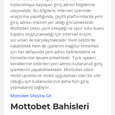
kullanılmaya başlayan giriş adresi bilgilerine
ulaşmalıdır. Bu bilgilere, internet üzerinde
araştırma yapıldığında, çeşitli platformlarda yeni
giriş adresi linkinin yer aldığı görülmektedir.
Mottobet sitesi, yerli olmadığı ve spor toto lisans
kaydını oluşturamadığı için internet erişim
sorunları ile karşılaşmaktadır. Hem sektörde
kalabilmek hem de üyelerini mağdur etmemek
için her defasında yeni adres belirlemekte ve
hizmetlerine devam etmektedir. Türk üyeleri,
kendilerine bildirilen yeni adresi kullanarak giriş
işlemlerini yapabilmektedir. Mottobet sitesi
mobil uyumlu ve mobil uygulaması olan bir site
olduğu için kullanıcılarının daha hızlı giriş
yapmalarını sağlıyor.
Mottobet Sitesine Git
Mottobet Bahisleri