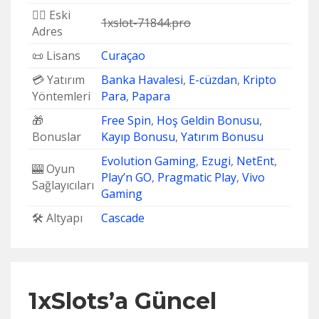
⛓️‍💥 Eski
1xslot-71844.pro
Adres
📜 Lisans
Curaçao
💳 Yatırım
Banka Havalesi
,
E-cüzdan
,
Kripto
Yöntemleri
Para
,
Papara
🎁
Free Spin
,
Hoş Geldin Bonusu
,
Bonuslar
Kayıp Bonusu
,
Yatırım Bonusu
Evolution Gaming
,
Ezugi
,
NetEnt
,
🎰 Oyun
Play’n GO
,
Pragmatic Play
,
Vivo
Sağlayıcıları
Gaming
🛠️ Altyapı
Cascade
1xSlots’a Güncel