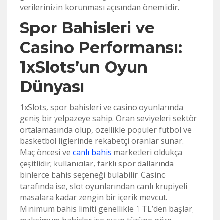
verilerinizin korunması açısından önemlidir.
Spor Bahisleri ve
Casino Performansı:
1xSlots’un Oyun
Dünyası
1xSlots, spor bahisleri ve casino oyunlarında
geniş bir yelpazeye sahip. Oran seviyeleri sektör
ortalamasında olup, özellikle popüler futbol ve
basketbol liglerinde rekabetçi oranlar sunar.
Maç öncesi ve
canlı bahis
marketleri oldukça
çeşitlidir; kullanıcılar, farklı spor dallarında
binlerce bahis seçeneği bulabilir. Casino
tarafında ise, slot oyunlarından canlı krupiyeli
masalara kadar zengin bir içerik mevcut.
Minimum bahis limiti genellikle 1 TL’den başlar,