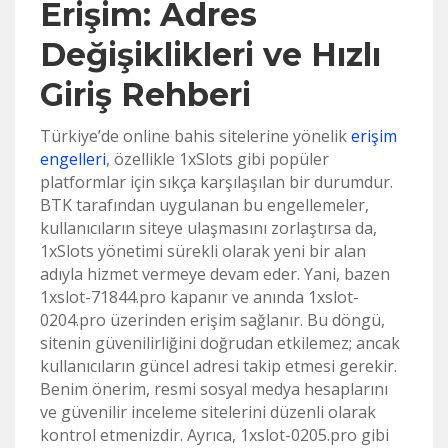
Erişim: Adres
Değişiklikleri ve Hızlı
Giriş Rehberi
Türkiye’de online bahis sitelerine yönelik
erişim
engelleri
, özellikle 1xSlots gibi popüler
platformlar için sıkça karşılaşılan bir durumdur.
BTK tarafından uygulanan bu engellemeler,
kullanıcıların siteye ulaşmasını zorlaştırsa da,
1xSlots yönetimi sürekli olarak yeni bir alan
adıyla hizmet vermeye devam eder. Yani, bazen
1xslot-71844.pro kapanır ve anında 1xslot-
0204.pro üzerinden erişim sağlanır. Bu döngü,
sitenin güvenilirliğini doğrudan etkilemez; ancak
kullanıcıların güncel adresi takip etmesi gerekir.
Benim önerim, resmi sosyal medya hesaplarını
ve güvenilir inceleme sitelerini düzenli olarak
kontrol etmenizdir. Ayrıca, 1xslot-0205.pro gibi