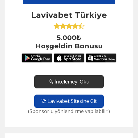
Lavivabet Türkiye
5.000₺
Hoşgeldin Bonusu
🔍 İncelemeyi Oku
🚀 Lavivabet Sitesine Git
(Sponsorlu yönlendirme yapılabilir.)