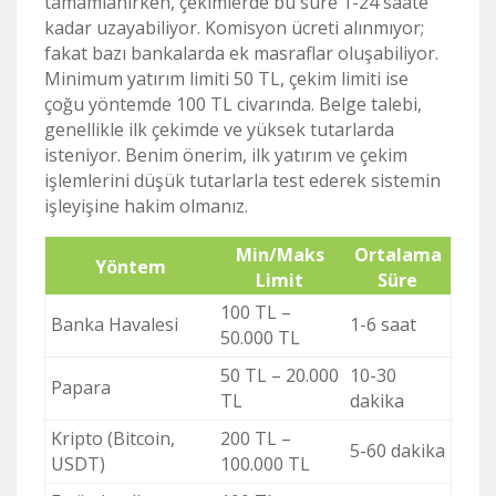
tamamlanırken, çekimlerde bu süre 1-24 saate
kadar uzayabiliyor. Komisyon ücreti alınmıyor;
fakat bazı bankalarda ek masraflar oluşabiliyor.
Minimum yatırım limiti 50 TL, çekim limiti ise
çoğu yöntemde 100 TL civarında. Belge talebi,
genellikle ilk çekimde ve yüksek tutarlarda
isteniyor. Benim önerim, ilk yatırım ve çekim
işlemlerini düşük tutarlarla test ederek sistemin
işleyişine hakim olmanız.
Min/Maks
Ortalama
Yöntem
Limit
Süre
100 TL –
Banka Havalesi
1-6 saat
50.000 TL
50 TL – 20.000
10-30
Papara
TL
dakika
Kripto (Bitcoin,
200 TL –
5-60 dakika
USDT)
100.000 TL