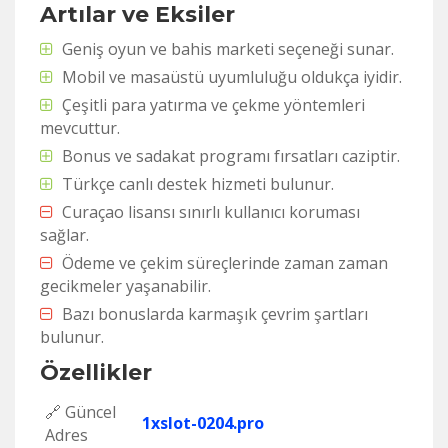
Artılar ve Eksiler
Geniş oyun ve bahis marketi seçeneği sunar.
Mobil ve masaüstü uyumluluğu oldukça iyidir.
Çeşitli para yatırma ve çekme yöntemleri
mevcuttur.
Bonus ve sadakat programı fırsatları caziptir.
Türkçe canlı destek hizmeti bulunur.
Curaçao lisansı sınırlı kullanıcı koruması
sağlar.
Ödeme ve çekim süreçlerinde zaman zaman
gecikmeler yaşanabilir.
Bazı bonuslarda karmaşık çevrim şartları
bulunur.
Özellikler
🔗 Güncel
1xslot-0204.pro
Adres