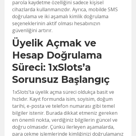
parola kaydetme özelliğini sadece kişisel
cihazlarda kullanmanızdır. Ayrıca, mobilde SMS
doğrulama ve iki aşamalı kimlik doğrulama
seçeneklerinin aktif olması hesabınızın
güvenliğini artırır.
Üyelik Açmak ve
Hesap Doğrulama
Süreci: 1xSlots’a
Sorunsuz Başlangıç
1xSlots’ta üyelik açma süreci oldukça basit ve
hızlıdır. Kayıt formunda isim, soyisim, doğum
tarihi, e-posta ve telefon numarası gibi temel
bilgiler istenir. Burada dikkat etmeniz gereken
en önemli nokta, verdiğiniz bilgilerin güncel ve
doğru olmasıdır. Çünkü ilerleyen aşamalarda,
para çekme işlemlerinde kimliğinizi doğrulamanız