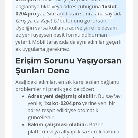
bağlantıya tıkla veya adres çubuğuna
1xslot-
0204.pro
yaz. Site açıldıktan sonra ana sayfada
Giriş
ya da
Kayıt Ol
butonunu görürsün.
Üyeliğin varsa kullanıcı adı ve şifre ile devam
et; yeni üyeysen basit formu doldurman
yeterli. Mobil tarayıcıda da aynı adımlar geçerli,
ek uygulama gerekmez.
Erişim Sorunu Yaşıyorsan
Şunları Dene
Aşağıdaki adımlar, en sık karşılaşılan bağlantı
problemlerini pratik şekilde çözer:
Adres yeni değişmiş olabilir.
Bu sayfayı
yenile;
1xslot-0204.pro
yerine yeni bir
adres tespit edildiyse otomatik
güncellenir.
Bakım çalışması olabilir.
Bazen
platform veya altyapı kısa süreli bakıma