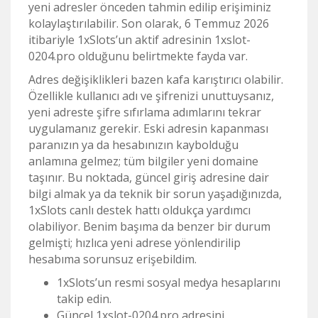
yeni adresler önceden tahmin edilip erişiminiz
kolaylaştırılabilir. Son olarak, 6 Temmuz 2026
itibariyle 1xSlots’un aktif adresinin 1xslot-
0204.pro olduğunu belirtmekte fayda var.
Adres değişiklikleri bazen kafa karıştırıcı olabilir.
Özellikle kullanıcı adı ve şifrenizi unuttuysanız,
yeni adreste şifre sıfırlama adımlarını tekrar
uygulamanız gerekir. Eski adresin kapanması
paranızın ya da hesabınızın kaybolduğu
anlamına gelmez; tüm bilgiler yeni domaine
taşınır. Bu noktada, güncel giriş adresine dair
bilgi almak ya da teknik bir sorun yaşadığınızda,
1xSlots canlı destek hattı oldukça yardımcı
olabiliyor. Benim başıma da benzer bir durum
gelmişti; hızlıca yeni adrese yönlendirilip
hesabıma sorunsuz erişebildim.
1xSlots’un resmi sosyal medya hesaplarını
takip edin.
Güncel 1xslot-0204.pro adresini