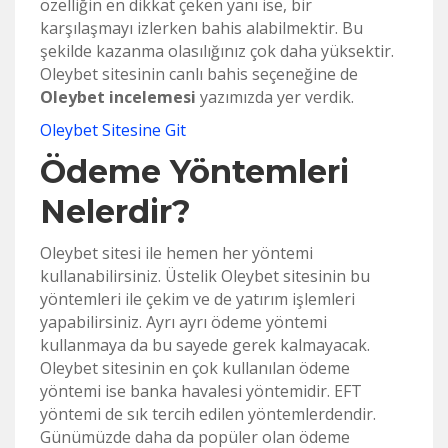
özelliğin en dikkat çeken yanı ise, bir
karşılaşmayı izlerken bahis alabilmektir. Bu
şekilde kazanma olasılığınız çok daha yüksektir.
Oleybet sitesinin canlı bahis seçeneğine de
Oleybet incelemesi
yazımızda yer verdik.
Oleybet Sitesine Git
Ödeme Yöntemleri
Nelerdir?
Oleybet sitesi ile hemen her yöntemi
kullanabilirsiniz. Üstelik Oleybet sitesinin bu
yöntemleri ile çekim ve de yatırım işlemleri
yapabilirsiniz. Ayrı ayrı ödeme yöntemi
kullanmaya da bu sayede gerek kalmayacak.
Oleybet sitesinin en çok kullanılan ödeme
yöntemi ise banka havalesi yöntemidir. EFT
yöntemi de sık tercih edilen yöntemlerdendir.
Günümüzde daha da popüler olan ödeme