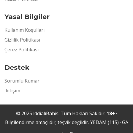
Yasal Bilgiler
Kullanım Koşulları
Gizlilik Politikası
Çerez Politikası
Destek
Sorumlu Kumar
İletişim
© 2025 İddialıBahis. Tüm Hakları Sakldır.
18+
·
Bilgilendirme amaçlıdır; teşvik değildir.
YEDAM (115)
·
GA