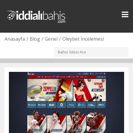
Toggl
naviga
Anasayfa
Blog
Genel
Oleybet İncelemesi