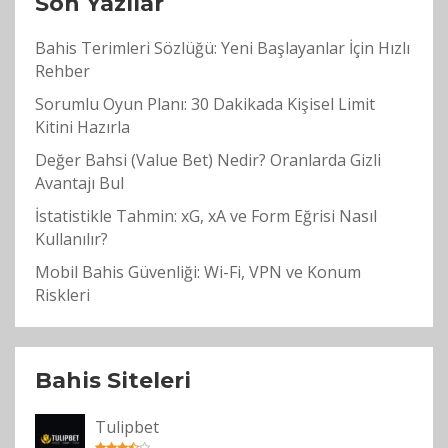
Son Yazılar
Bahis Terimleri Sözlüğü: Yeni Başlayanlar İçin Hızlı
Rehber
Sorumlu Oyun Planı: 30 Dakikada Kişisel Limit
Kitini Hazırla
Değer Bahsi (Value Bet) Nedir? Oranlarda Gizli
Avantajı Bul
İstatistikle Tahmin: xG, xA ve Form Eğrisi Nasıl
Kullanılır?
Mobil Bahis Güvenliği: Wi-Fi, VPN ve Konum
Riskleri
Bahis Siteleri
Tulipbet