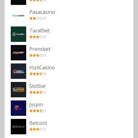
Pasacasino
Tarafbet
Prensbet
HızlıCasino
Slotbar
Jvspin
Betcool