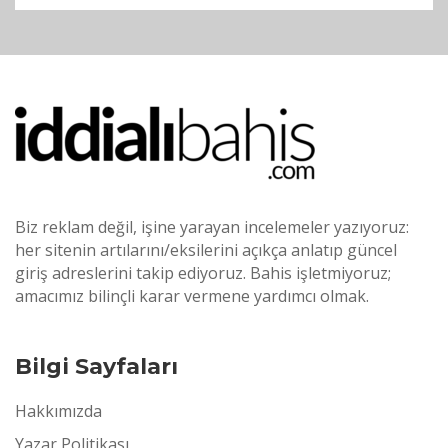
Biz reklam değil, işine yarayan incelemeler yazıyoruz:
her sitenin artılarını/eksilerini açıkça anlatıp güncel
giriş adreslerini takip ediyoruz. Bahis işletmiyoruz;
amacımız bilinçli karar vermene yardımcı olmak.
Bilgi Sayfaları
Hakkımızda
Yazar Politikası