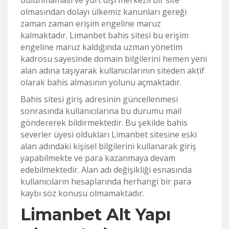
bulunmaması ve yurt dışı merkezli bir site
olmasından dolayı ülkemiz kanunları gereği
zaman zaman erişim engeline maruz
kalmaktadır. Limanbet bahis sitesi bu erişim
engeline maruz kaldığında uzman yönetim
kadrosu sayesinde domain bilgilerini hemen yeni
alan adına taşıyarak kullanıcılarının siteden aktif
olarak bahis almasının yolunu açmaktadır.
Bahis sitesi giriş adresinin güncellenmesi
sonrasında kullanıcılarına bu durumu mail
göndererek bildirmektedir. Bu şekilde bahis
severler üyesi oldukları Limanbet sitesine eski
alan adındaki kişisel bilgilerini kullanarak giriş
yapabilmekte ve para kazanmaya devam
edebilmektedir. Alan adı değişikliği esnasında
kullanıcıların hesaplarında herhangi bir para
kaybı söz konusu olmamaktadır.
Limanbet Alt Yapı