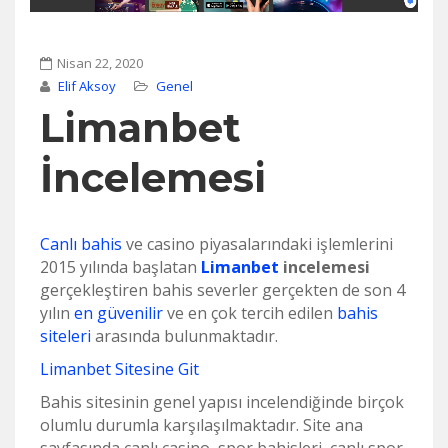
Nisan 22, 2020
Elif Aksoy
Genel
Limanbet
İncelemesi
Canlı bahis
ve casino piyasalarındaki işlemlerini
2015 yılında başlatan
Limanbet
incelemesi
gerçekleştiren bahis severler gerçekten de son 4
yılın
en güvenilir
ve en çok tercih edilen
bahis
siteleri
arasında bulunmaktadır.
Limanbet Sitesine Git
Bahis sitesinin genel yapısı incelendiğinde birçok
olumlu durumla karşılaşılmaktadır. Site ana