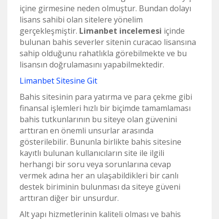
içine girmesine neden olmuştur. Bundan dolayı
lisans sahibi olan sitelere yönelim
gerçekleşmiştir.
Limanbet incelemesi
içinde
bulunan bahis severler sitenin curacao lisansına
sahip olduğunu rahatlıkla görebilmekte ve bu
lisansın doğrulamasını yapabilmektedir.
Limanbet Sitesine Git
Bahis sitesinin para yatırma ve para çekme gibi
finansal işlemleri hızlı bir biçimde tamamlaması
bahis tutkunlarının bu siteye olan güvenini
arttıran en önemli unsurlar arasında
gösterilebilir. Bununla birlikte bahis sitesine
kayıtlı bulunan kullanıcıların site ile ilgili
herhangi bir soru veya sorunlarına cevap
vermek adına her an ulaşabildikleri bir canlı
destek biriminin bulunması da siteye güveni
arttıran diğer bir unsurdur.
Alt yapı hizmetlerinin kaliteli olması ve bahis