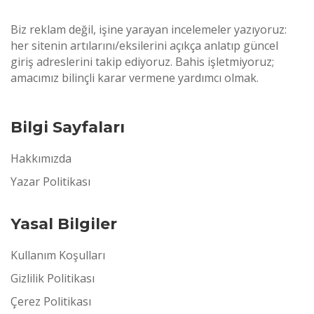
Biz reklam değil, işine yarayan incelemeler yazıyoruz:
her sitenin artılarını/eksilerini açıkça anlatıp güncel
giriş adreslerini takip ediyoruz. Bahis işletmiyoruz;
amacımız bilinçli karar vermene yardımcı olmak.
Bilgi Sayfaları
Hakkımızda
Yazar Politikası
Yasal Bilgiler
Kullanım Koşulları
Gizlilik Politikası
Çerez Politikası