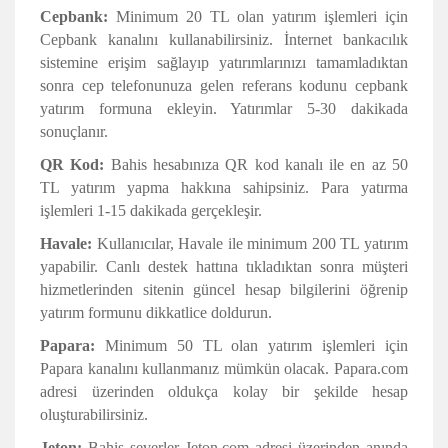
Cepbank:
Minimum 20 TL olan yatırım işlemleri için
Cepbank kanalını kullanabilirsiniz. İnternet bankacılık
sistemine erişim sağlayıp yatırımlarınızı tamamladıktan
sonra cep telefonunuza gelen referans kodunu cepbank
yatırım formuna ekleyin. Yatırımlar 5-30 dakikada
sonuçlanır.
QR Kod:
Bahis hesabınıza QR kod kanalı ile en az 50
TL yatırım yapma hakkına sahipsiniz. Para yatırma
işlemleri 1-15 dakikada gerçekleşir.
Havale:
Kullanıcılar, Havale ile minimum 200 TL yatırım
yapabilir. Canlı destek hattına tıkladıktan sonra müşteri
hizmetlerinden sitenin güncel hesap bilgilerini öğrenip
yatırım formunu dikkatlice doldurun.
Papara:
Minimum 50 TL olan yatırım işlemleri için
Papara kanalını kullanmanız mümkün olacak. Papara.com
adresi üzerinden oldukça kolay bir şekilde hesap
oluşturabilirsiniz.
Jeton:
Bahis severler Jeton.com adresi üzerinden anında