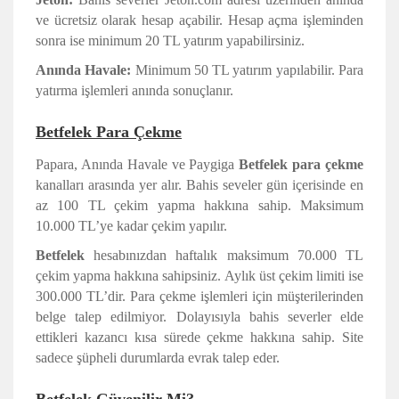
ve ücretsiz olarak hesap açabilir. Hesap açma işleminden
sonra ise minimum 20 TL yatırım yapabilirsiniz.
Anında Havale:
Minimum 50 TL yatırım yapılabilir. Para
yatırma işlemleri anında sonuçlanır.
Betfelek Para Çekme
Papara, Anında Havale ve Paygiga
Betfelek para çekme
kanalları arasında yer alır. Bahis seveler gün içerisinde en
az 100 TL çekim yapma hakkına sahip. Maksimum
10.000 TL’ye kadar çekim yapılır.
Betfelek
hesabınızdan haftalık maksimum 70.000 TL
çekim yapma hakkına sahipsiniz. Aylık üst çekim limiti ise
300.000 TL’dir. Para çekme işlemleri için müşterilerinden
belge talep edilmiyor. Dolayısıyla bahis severler elde
ettikleri kazancı kısa sürede çekme hakkına sahip. Site
sadece şüpheli durumlarda evrak talep eder.