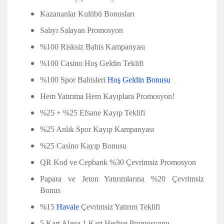
Kazananlar Kulübü Bonusları
Salıyı Salayan Promosyon
%100 Risksiz Bahis Kampanyası
%100 Casino Hoş Geldin Teklifi
%100 Spor Bahisleri
Hoş Geldin Bonusu
Hem Yatırıma Hem Kayıplara Promosyon!
%25 + %25 Efsane Kayıp Teklifi
%25 Anlık Spor Kayıp Kampanyası
%25 Casino Kayıp Bonusu
QR Kod ve Cepbank %30 Çevrimsiz Promosyon
Papara ve Jeton Yatırımlarına %20 Çevrimsiz
Bonus
%15
Havale
Çevrimsiz Yatırım Teklifi
5 Kart Alana 1 Kart Hediye Promosyonu