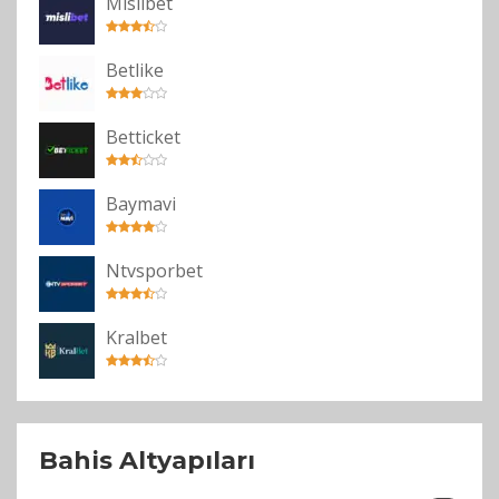
Mislibet
Betlike
Betticket
Baymavi
Ntvsporbet
Kralbet
Bahis Altyapıları