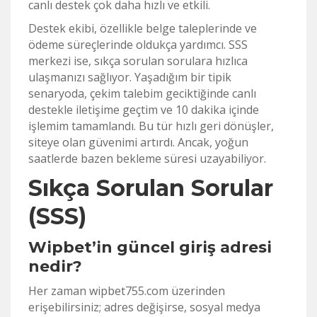
canlı destek çok daha hızlı ve etkili.
Destek ekibi, özellikle belge taleplerinde ve
ödeme süreçlerinde oldukça yardımcı. SSS
merkezi ise, sıkça sorulan sorulara hızlıca
ulaşmanızı sağlıyor. Yaşadığım bir tipik
senaryoda, çekim talebim geciktiğinde canlı
destekle iletişime geçtim ve 10 dakika içinde
işlemim tamamlandı. Bu tür hızlı geri dönüşler,
siteye olan güvenimi artırdı. Ancak, yoğun
saatlerde bazen bekleme süresi uzayabiliyor.
Sıkça Sorulan Sorular
(SSS)
Wipbet’in güncel giriş adresi
nedir?
Her zaman wipbet755.com üzerinden
erişebilirsiniz; adres değişirse, sosyal medya