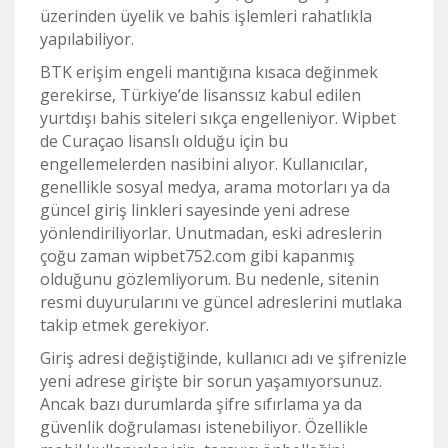
üzerinden üyelik ve bahis işlemleri rahatlıkla
yapılabiliyor.
BTK erişim engeli mantığına kısaca değinmek
gerekirse, Türkiye’de lisanssız kabul edilen
yurtdışı bahis siteleri sıkça engelleniyor. Wipbet
de Curaçao lisanslı olduğu için bu
engellemelerden nasibini alıyor. Kullanıcılar,
genellikle sosyal medya, arama motorları ya da
güncel giriş linkleri sayesinde yeni adrese
yönlendiriliyorlar. Unutmadan, eski adreslerin
çoğu zaman wipbet752.com gibi kapanmış
olduğunu gözlemliyorum. Bu nedenle, sitenin
resmi duyurularını ve güncel adreslerini mutlaka
takip etmek gerekiyor.
Giriş adresi değiştiğinde, kullanıcı adı ve şifrenizle
yeni adrese girişte bir sorun yaşamıyorsunuz.
Ancak bazı durumlarda şifre sıfırlama ya da
güvenlik doğrulaması istenebiliyor. Özellikle