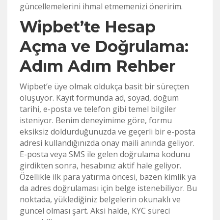
güncellemelerini ihmal etmemenizi öneririm.
Wipbet’te Hesap
Açma ve Doğrulama:
Adım Adım Rehber
Wipbet’e üye olmak oldukça basit bir süreçten
oluşuyor. Kayıt formunda ad, soyad, doğum
tarihi, e-posta ve telefon gibi temel bilgiler
isteniyor. Benim deneyimime göre, formu
eksiksiz doldurduğunuzda ve geçerli bir e-posta
adresi kullandığınızda onay maili anında geliyor.
E-posta veya SMS ile gelen doğrulama kodunu
girdikten sonra, hesabınız aktif hale geliyor.
Özellikle ilk para yatırma öncesi, bazen kimlik ya
da adres doğrulaması için belge istenebiliyor. Bu
noktada, yüklediğiniz belgelerin okunaklı ve
güncel olması şart. Aksi halde, KYC süreci