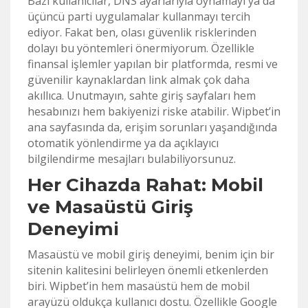
Bazı kullanıcılar, DNS ayarlarıyla oynamayı ya da
üçüncü parti uygulamalar kullanmayı tercih
ediyor. Fakat ben, olası güvenlik risklerinden
dolayı bu yöntemleri önermiyorum. Özellikle
finansal işlemler yapılan bir platformda, resmi ve
güvenilir kaynaklardan link almak çok daha
akıllıca. Unutmayın, sahte giriş sayfaları hem
hesabınızı hem bakiyenizi riske atabilir. Wipbet’in
ana sayfasında da, erişim sorunları yaşandığında
otomatik yönlendirme ya da açıklayıcı
bilgilendirme mesajları bulabiliyorsunuz.
Her Cihazda Rahat: Mobil
ve Masaüstü Giriş
Deneyimi
Masaüstü ve mobil giriş deneyimi, benim için bir
sitenin kalitesini belirleyen önemli etkenlerden
biri. Wipbet’in hem masaüstü hem de mobil
arayüzü oldukça kullanıcı dostu. Özellikle Google