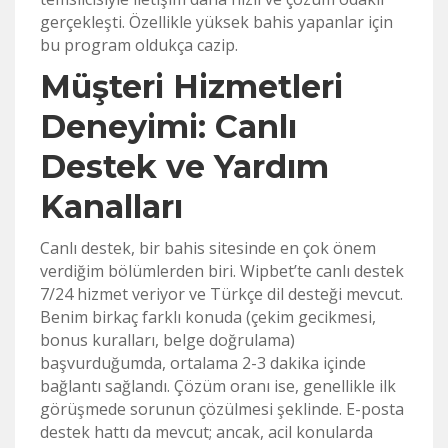
gerçekleşti. Özellikle yüksek bahis yapanlar için
bu program oldukça cazip.
Müşteri Hizmetleri
Deneyimi: Canlı
Destek ve Yardım
Kanalları
Canlı destek, bir bahis sitesinde en çok önem
verdiğim bölümlerden biri. Wipbet’te canlı destek
7/24 hizmet veriyor ve Türkçe dil desteği mevcut.
Benim birkaç farklı konuda (çekim gecikmesi,
bonus kuralları, belge doğrulama)
başvurduğumda, ortalama 2-3 dakika içinde
bağlantı sağlandı. Çözüm oranı ise, genellikle ilk
görüşmede sorunun çözülmesi şeklinde. E-posta
destek hattı da mevcut; ancak, acil konularda