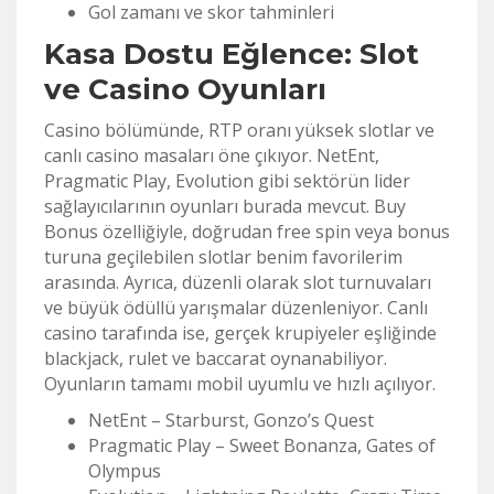
Gol zamanı ve skor tahminleri
Kasa Dostu Eğlence: Slot
ve Casino Oyunları
Casino bölümünde, RTP oranı yüksek slotlar ve
canlı casino masaları öne çıkıyor. NetEnt,
Pragmatic Play, Evolution gibi sektörün lider
sağlayıcılarının oyunları burada mevcut. Buy
Bonus özelliğiyle, doğrudan free spin veya bonus
turuna geçilebilen slotlar benim favorilerim
arasında. Ayrıca, düzenli olarak slot turnuvaları
ve büyük ödüllü yarışmalar düzenleniyor. Canlı
casino tarafında ise, gerçek krupiyeler eşliğinde
blackjack, rulet ve baccarat oynanabiliyor.
Oyunların tamamı mobil uyumlu ve hızlı açılıyor.
NetEnt – Starburst, Gonzo’s Quest
Pragmatic Play – Sweet Bonanza, Gates of
Olympus