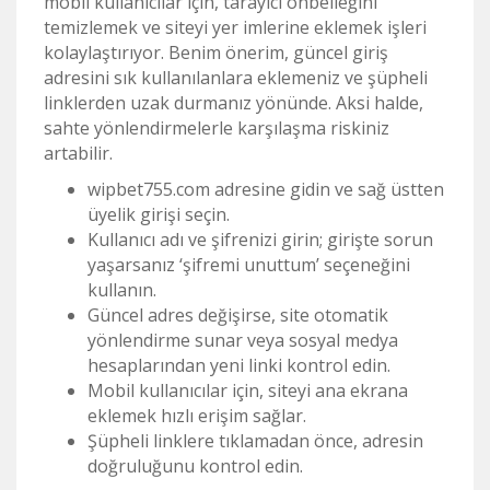
mobil kullanıcılar için, tarayıcı önbelleğini
temizlemek ve siteyi yer imlerine eklemek işleri
kolaylaştırıyor. Benim önerim, güncel giriş
adresini sık kullanılanlara eklemeniz ve şüpheli
linklerden uzak durmanız yönünde. Aksi halde,
sahte yönlendirmelerle karşılaşma riskiniz
artabilir.
wipbet755.com adresine gidin ve sağ üstten
üyelik girişi seçin.
Kullanıcı adı ve şifrenizi girin; girişte sorun
yaşarsanız ‘şifremi unuttum’ seçeneğini
kullanın.
Güncel adres değişirse, site otomatik
yönlendirme sunar veya sosyal medya
hesaplarından yeni linki kontrol edin.
Mobil kullanıcılar için, siteyi ana ekrana
eklemek hızlı erişim sağlar.
Şüpheli linklere tıklamadan önce, adresin
doğruluğunu kontrol edin.