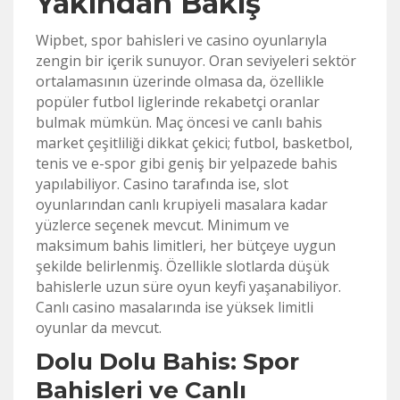
Yakından Bakış
Wipbet, spor bahisleri ve casino oyunlarıyla
zengin bir içerik sunuyor. Oran seviyeleri sektör
ortalamasının üzerinde olmasa da, özellikle
popüler futbol liglerinde rekabetçi oranlar
bulmak mümkün. Maç öncesi ve canlı bahis
market çeşitliliği dikkat çekici; futbol, basketbol,
tenis ve e-spor gibi geniş bir yelpazede bahis
yapılabiliyor. Casino tarafında ise, slot
oyunlarından canlı krupiyeli masalara kadar
yüzlerce seçenek mevcut. Minimum ve
maksimum bahis limitleri, her bütçeye uygun
şekilde belirlenmiş. Özellikle slotlarda düşük
bahislerle uzun süre oyun keyfi yaşanabiliyor.
Canlı casino masalarında ise yüksek limitli
oyunlar da mevcut.
Dolu Dolu Bahis: Spor
Bahisleri ve Canlı