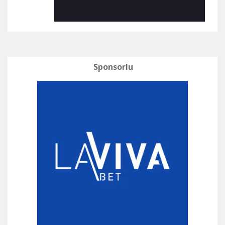
Sponsorlu