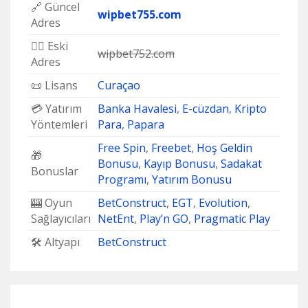
🔗 Güncel
wipbet755.com
Adres
⛓️‍💥 Eski
wipbet752.com
Adres
📜 Lisans
Curaçao
💳 Yatırım
Banka Havalesi
,
E-cüzdan
,
Kripto
Yöntemleri
Para
,
Papara
Free Spin
,
Freebet
,
Hoş Geldin
🎁
Bonusu
,
Kayıp Bonusu
,
Sadakat
Bonuslar
Programı
,
Yatırım Bonusu
🎰 Oyun
BetConstruct
,
EGT
,
Evolution
,
Sağlayıcıları
NetEnt
,
Play’n GO
,
Pragmatic Play
🛠️ Altyapı
BetConstruct