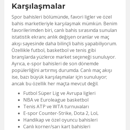
Karşılaşmalar
Spor bahisleri bölümünde, favori ligler ve özel
bahis marketleriyle karşılaşmak mümkün. Benim
favorilerimden biri, canlı bahis sırasında sunulan
istatistik ekranı; anlık değişen oranlar ve maç
akışı sayesinde daha bilinçli bahis yapabiliyorum.
Özellikle futbol, basketbol ve tenis gibi
branşlarda yüzlerce market seçeneği sunuluyor.
Ayrıca, e-spor bahisleri de son dönemde
popülerliğini artırmış durumda. Canlı maç akışı
ise, bazı büyük karşılaşmalar için sunuluyor;
ancak bu özellik her maçta mevcut değil.
Futbol Süper Lig ve Avrupa ligleri
NBA ve Euroleague basketbol
Tenis ATP ve WTA turnuvaları
E-spor Counter-Strike, Dota 2, LoL
Handikap ve özel oyuncu bahisleri
Canlı korner/sarı kart bahisleri