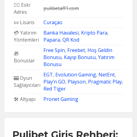
⛓️‍💥 Eski
pulibetaff1.com
Adres
📜 Lisans
Curaçao
💳 Yatırım
Banka Havalesi
,
Kripto Para
,
Yöntemleri
Papara
,
QR Kod
Free Spin
,
Freebet
,
Hoş Geldin
🎁
Bonusu
,
Kayıp Bonusu
,
Yatırım
Bonuslar
Bonusu
EGT
,
Evolution Gaming
,
NetEnt
,
🎰 Oyun
Play’n GO
,
Playson
,
Pragmatic Play
,
Sağlayıcıları
Red Tiger
🛠️ Altyapı
Pronet Gaming
Pulibet Giriş Rehberi: