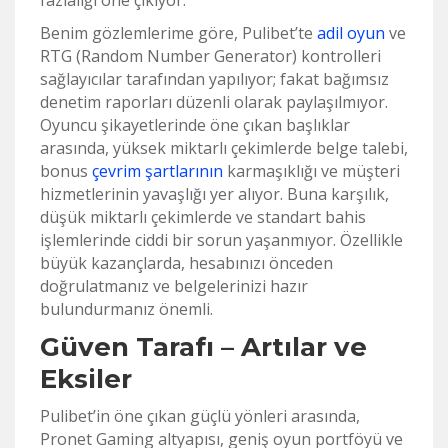
fazlalığı öne çıkıyor.
Benim gözlemlerime göre, Pulibet’te
adil oyun
ve
RTG (Random Number Generator) kontrolleri
sağlayıcılar tarafından yapılıyor; fakat bağımsız
denetim raporları düzenli olarak paylaşılmıyor.
Oyuncu şikayetlerinde öne çıkan başlıklar
arasında, yüksek miktarlı çekimlerde belge talebi,
bonus
çevrim şartlarının
karmaşıklığı ve müşteri
hizmetlerinin yavaşlığı yer alıyor. Buna karşılık,
düşük miktarlı çekimlerde ve standart bahis
işlemlerinde ciddi bir sorun yaşanmıyor. Özellikle
büyük kazançlarda, hesabınızı önceden
doğrulatmanız ve belgelerinizi hazır
bulundurmanız önemli.
Güven Tarafı – Artılar ve
Eksiler
Pulibet’in öne çıkan güçlü yönleri arasında,
Pronet Gaming altyapısı, geniş oyun portföyü ve