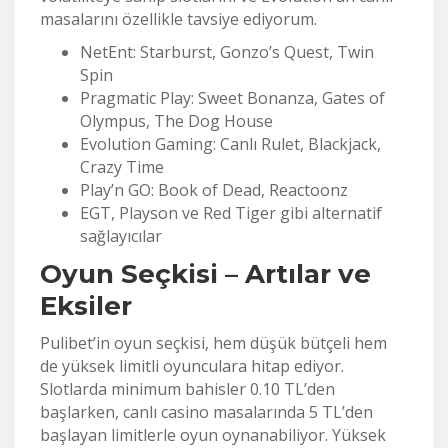
masalarını özellikle tavsiye ediyorum.
NetEnt: Starburst, Gonzo’s Quest, Twin
Spin
Pragmatic Play: Sweet Bonanza, Gates of
Olympus, The Dog House
Evolution Gaming: Canlı Rulet, Blackjack,
Crazy Time
Play’n GO: Book of Dead, Reactoonz
EGT, Playson ve Red Tiger gibi alternatif
sağlayıcılar
Oyun Seçkisi – Artılar ve
Eksiler
Pulibet’in oyun seçkisi, hem düşük bütçeli hem
de yüksek limitli oyunculara hitap ediyor.
Slotlarda minimum bahisler 0.10 TL’den
başlarken, canlı casino masalarında 5 TL’den
başlayan limitlerle oyun oynanabiliyor. Yüksek