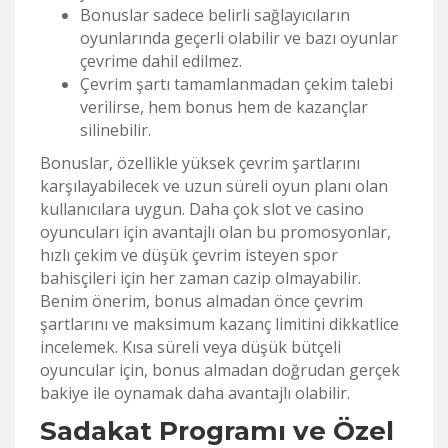
Bonuslar sadece belirli sağlayıcıların
oyunlarında geçerli olabilir ve bazı oyunlar
çevrime dahil edilmez.
Çevrim şartı tamamlanmadan çekim talebi
verilirse, hem bonus hem de kazançlar
silinebilir.
Bonuslar, özellikle yüksek çevrim şartlarını
karşılayabilecek ve uzun süreli oyun planı olan
kullanıcılara uygun. Daha çok slot ve casino
oyuncuları için avantajlı olan bu promosyonlar,
hızlı çekim ve düşük çevrim isteyen spor
bahisçileri için her zaman cazip olmayabilir.
Benim önerim, bonus almadan önce çevrim
şartlarını ve maksimum kazanç limitini dikkatlice
incelemek. Kısa süreli veya düşük bütçeli
oyuncular için, bonus almadan doğrudan gerçek
bakiye ile oynamak daha avantajlı olabilir.
Sadakat Programı ve Özel