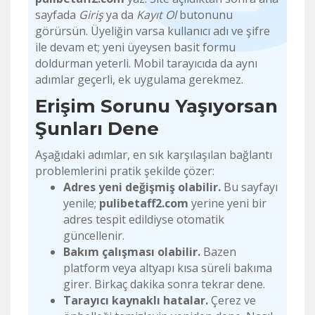
sayfada
Giriş
ya da
Kayıt Ol
butonunu
görürsün. Üyeliğin varsa kullanıcı adı ve şifre
ile devam et; yeni üyeysen basit formu
doldurman yeterli. Mobil tarayıcıda da aynı
adımlar geçerli, ek uygulama gerekmez.
Erişim Sorunu Yaşıyorsan
Şunları Dene
Aşağıdaki adımlar, en sık karşılaşılan bağlantı
problemlerini pratik şekilde çözer:
Adres yeni değişmiş olabilir.
Bu sayfayı
yenile;
pulibetaff2.com
yerine yeni bir
adres tespit edildiyse otomatik
güncellenir.
Bakım çalışması olabilir.
Bazen
platform veya altyapı kısa süreli bakıma
girer. Birkaç dakika sonra tekrar dene.
Tarayıcı kaynaklı hatalar.
Çerez ve