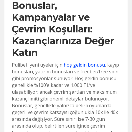
Bonuslar,
Kampanyalar ve
Çevrim Koşulları:
Kazançlarınıza Değer
Katın
Pulibet, yeni üyeler için
hoş geldin bonusu
, kayıp
bonusları, yatırım bonusları ve freebet/free spin
gibi promosyonlar sunuyor. Hoş geldin bonusu
genellikle %100’e kadar ve 1.000 TL’ye
ulaşabiliyor; ancak çevrim şartları ve maksimum
kazanç limiti gibi önemli detaylar bulunuyor.
Bonuslar, genellikle yalnızca belirli oyunlarda
geçerli ve çevrim katsayısı çoğunlukla 10x ile 40x
arasında değişiyor. Süre sınırı ise 7-30 gün
arasında olup, belirtilen süre içinde çevrim