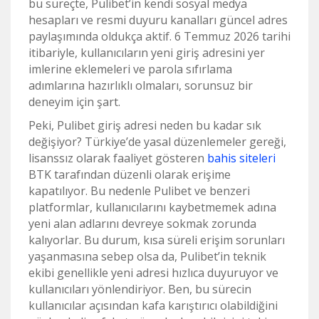
bu süreçte, Pulibet’in kendi sosyal medya
hesapları ve resmi duyuru kanalları güncel adres
paylaşımında oldukça aktif. 6 Temmuz 2026 tarihi
itibariyle, kullanıcıların yeni giriş adresini yer
imlerine eklemeleri ve parola sıfırlama
adımlarına hazırlıklı olmaları, sorunsuz bir
deneyim için şart.
Peki, Pulibet giriş adresi neden bu kadar sık
değişiyor? Türkiye’de yasal düzenlemeler gereği,
lisanssız olarak faaliyet gösteren
bahis siteleri
BTK tarafından düzenli olarak erişime
kapatılıyor. Bu nedenle Pulibet ve benzeri
platformlar, kullanıcılarını kaybetmemek adına
yeni alan adlarını devreye sokmak zorunda
kalıyorlar. Bu durum, kısa süreli erişim sorunları
yaşanmasına sebep olsa da, Pulibet’in teknik
ekibi genellikle yeni adresi hızlıca duyuruyor ve
kullanıcıları yönlendiriyor. Ben, bu sürecin
kullanıcılar açısından kafa karıştırıcı olabildiğini