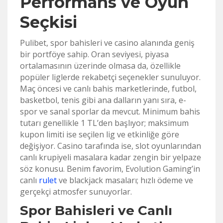
Performans ve Oyun
Seçkisi
Pulibet, spor bahisleri ve casino alanında geniş
bir portföye sahip. Oran seviyesi, piyasa
ortalamasının üzerinde olmasa da, özellikle
popüler liglerde rekabetçi seçenekler sunuluyor.
Maç öncesi ve canlı bahis marketlerinde, futbol,
basketbol, tenis gibi ana dalların yanı sıra, e-
spor ve sanal sporlar da mevcut. Minimum bahis
tutarı genellikle 1 TL’den başlıyor; maksimum
kupon limiti ise seçilen lig ve etkinliğe göre
değişiyor. Casino tarafında ise, slot oyunlarından
canlı krupiyeli masalara kadar zengin bir yelpaze
söz konusu. Benim favorim, Evolution Gaming’in
canlı
rulet
ve blackjack masaları; hızlı ödeme ve
gerçekçi atmosfer sunuyorlar.
Spor Bahisleri ve Canlı