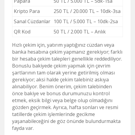
Papara
50 TL / 5.000 TL – 5dk-1sa
Kripto Para
250 TL / 20.000 TL – 10dk-3sa
Sanal Cüzdanlar
100 TL / 5.000 TL – 10dk-2sa
QR Kod
50 TL / 2.000 TL – Anlık
Hızlı çekim için, yatırım yaptığınız cüzdan veya
banka hesabına çekim yapmanız gerekiyor; farklı
bir hesaba çekim talepleri genellikle reddediliyor.
Bonuslu bakiyede çekim yapmak için çevrim
şartlarının tam olarak yerine getirilmiş olması
gerekiyor; aksi halde çekim talebiniz askıya
alınabiliyor. Benim önerim, çekim talebinden
önce bakiye ve bonus durumunuzu kontrol
etmek, eksik bilgi veya belge olup olmadığını
gözden geçirmek. Ayrıca, hafta sonları ve resmi
tatillerde çekim işlemlerinde gecikme
yaşanabileceğini de göz önünde bulundurmakta
fayda var.