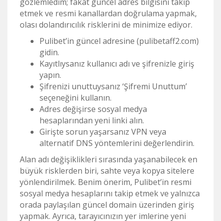
gözlemledim; fakat güncel adres bilgisini takip
etmek ve resmi kanallardan doğrulama yapmak,
olası dolandırıcılık risklerini de minimize ediyor.
Pulibet’in güncel adresine (pulibetaff2.com)
gidin.
Kayıtlıysanız kullanıcı adı ve şifrenizle giriş
yapın.
Şifrenizi unuttuysanız ‘Şifremi Unuttum’
seçeneğini kullanın.
Adres değişirse sosyal medya
hesaplarından yeni linki alın.
Girişte sorun yaşarsanız VPN veya
alternatif DNS yöntemlerini değerlendirin.
Alan adı değişiklikleri sırasında yaşanabilecek en
büyük risklerden biri, sahte veya kopya sitelere
yönlendirilmek. Benim önerim, Pulibet’in resmi
sosyal medya hesaplarını takip etmek ve yalnızca
orada paylaşılan güncel domain üzerinden giriş
yapmak. Ayrıca, tarayıcınızın yer imlerine yeni