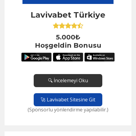
Lavivabet Türkiye
5.000₺
Hoşgeldin Bonusu
🔍 İncelemeyi Oku
🚀 Lavivabet Sitesine Git
(Sponsorlu yönlendirme yapılabilir.)