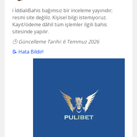
ℹ️ İddialıBahis bağımsız bir inceleme yayınıdır;
resmi site değiliz. Kişisel bilgi istemiyoruz.
Kayıt/ödeme dâhil tüm işlemler ilgili bahis
sitesinde yapılır.
🕒 Güncelleme Tarihi: 6 Temmuz 2026
📝 Hata Bildir!