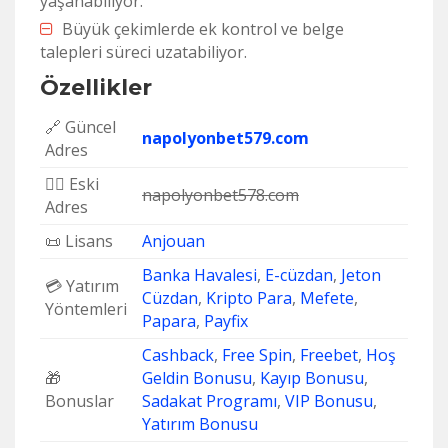
yaşanabiliyor.
Büyük çekimlerde ek kontrol ve belge
talepleri süreci uzatabiliyor.
Özellikler
🔗 Güncel
napolyonbet579.com
Adres
⛓️‍💥 Eski
napolyonbet578.com
Adres
📜 Lisans
Anjouan
Banka Havalesi
,
E-cüzdan
,
Jeton
💳 Yatırım
Cüzdan
,
Kripto Para
,
Mefete
,
Yöntemleri
Papara
,
Payfix
Cashback
,
Free Spin
,
Freebet
,
Hoş
🎁
Geldin Bonusu
,
Kayıp Bonusu
,
Bonuslar
Sadakat Programı
,
VIP Bonusu
,
Yatırım Bonusu