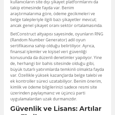
kullanıcıların site dışı şikayet platformlarını da
takip etmesinde fayda var. Benim
araştırmalarıma göre, ödeme gecikmeleri ve
belge talepleriyle ilgili bazı şikayetler mevcut;
ancak genel şikayet oranı sektör ortalamasında.
BetConstruct altyapısı sayesinde, oyunların RNG
(Random Number Generator) adil oyun
sertifikasına sahip olduğu belirtiliyor. Ayrıca,
finansal işlemler ve kişisel veri güvenliği
konusunda da düzenli denetimler yapılıyor. Yine
de, herhangi bir bahis sitesinde olduğu gibi,
büyük tutarlı yatırımlarda temkinli olmakta fayda
var. Özellikle yüksek kazançlarda belge talebi ve
ek kontroller süreci uzatabiliyor. Benim önerim,
kimlik ve ödeme bilgilerinizi sadece resmi site
üzerinden paylaşmanız ve üçüncü parti
uygulamalardan uzak durmanızdır.
Güvenlik ve Lisans: Artılar