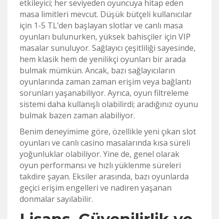
etkileyici; her seviyeden oyuncuya hitap eden
masa limitleri mevcut. Düşük bütçeli kullanıcılar
için 1-5 TL’den başlayan slotlar ve canlı masa
oyunları bulunurken, yüksek bahisçiler için VIP
masalar sunuluyor. Sağlayıcı çeşitliliği sayesinde,
hem klasik hem de yenilikçi oyunları bir arada
bulmak mümkün. Ancak, bazı sağlayıcıların
oyunlarında zaman zaman erişim veya bağlantı
sorunları yaşanabiliyor. Ayrıca, oyun filtreleme
sistemi daha kullanışlı olabilirdi; aradığınız oyunu
bulmak bazen zaman alabiliyor.
Benim deneyimime göre, özellikle yeni çıkan slot
oyunları ve canlı casino masalarında kısa süreli
yoğunluklar olabiliyor. Yine de, genel olarak
oyun performansı ve hızlı yüklenme süreleri
takdire şayan. Eksiler arasında, bazı oyunlarda
geçici erişim engelleri ve nadiren yaşanan
donmalar sayılabilir.