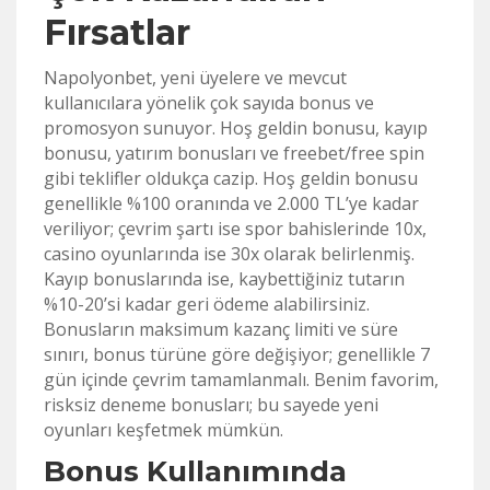
Fırsatlar
Napolyonbet, yeni üyelere ve mevcut
kullanıcılara yönelik çok sayıda bonus ve
promosyon sunuyor. Hoş geldin bonusu, kayıp
bonusu, yatırım bonusları ve freebet/free spin
gibi teklifler oldukça cazip. Hoş geldin bonusu
genellikle %100 oranında ve 2.000 TL’ye kadar
veriliyor; çevrim şartı ise spor bahislerinde 10x,
casino oyunlarında ise 30x olarak belirlenmiş.
Kayıp bonuslarında ise, kaybettiğiniz tutarın
%10-20’si kadar geri ödeme alabilirsiniz.
Bonusların maksimum kazanç limiti ve süre
sınırı, bonus türüne göre değişiyor; genellikle 7
gün içinde çevrim tamamlanmalı. Benim favorim,
risksiz deneme bonusları; bu sayede yeni
oyunları keşfetmek mümkün.
Bonus Kullanımında