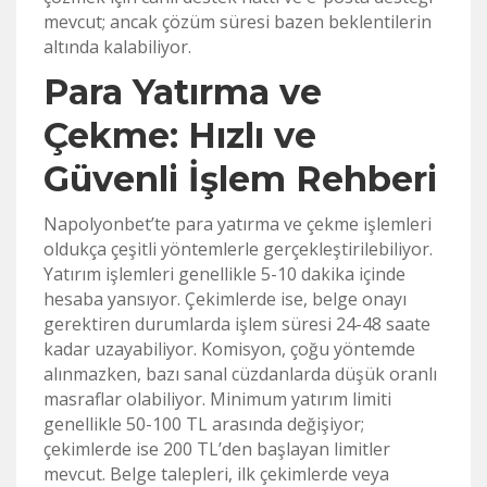
mevcut; ancak çözüm süresi bazen beklentilerin
altında kalabiliyor.
Para Yatırma ve
Çekme: Hızlı ve
Güvenli İşlem Rehberi
Napolyonbet’te para yatırma ve çekme işlemleri
oldukça çeşitli yöntemlerle gerçekleştirilebiliyor.
Yatırım işlemleri genellikle 5-10 dakika içinde
hesaba yansıyor. Çekimlerde ise, belge onayı
gerektiren durumlarda işlem süresi 24-48 saate
kadar uzayabiliyor. Komisyon, çoğu yöntemde
alınmazken, bazı sanal cüzdanlarda düşük oranlı
masraflar olabiliyor. Minimum yatırım limiti
genellikle 50-100 TL arasında değişiyor;
çekimlerde ise 200 TL’den başlayan limitler
mevcut. Belge talepleri, ilk çekimlerde veya