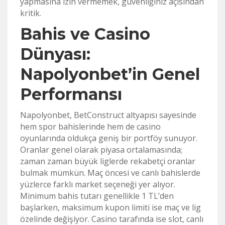
yapmasına izin vermemek, güvenliğiniz açısından
kritik.
Bahis ve Casino
Dünyası:
Napolyonbet’in Genel
Performansı
Napolyonbet, BetConstruct altyapısı sayesinde
hem spor bahislerinde hem de casino
oyunlarında oldukça geniş bir portföy sunuyor.
Oranlar genel olarak piyasa ortalamasında;
zaman zaman büyük liglerde rekabetçi oranlar
bulmak mümkün. Maç öncesi ve canlı bahislerde
yüzlerce farklı market seçeneği yer alıyor.
Minimum bahis tutarı genellikle 1 TL’den
başlarken, maksimum kupon limiti ise maç ve lig
özelinde değişiyor. Casino tarafında ise slot, canlı