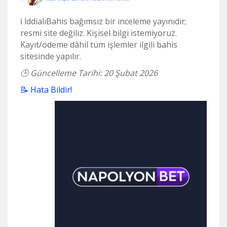
ℹ️ İddialıBahis bağımsız bir inceleme yayınıdır;
resmi site değiliz. Kişisel bilgi istemiyoruz.
Kayıt/ödeme dâhil tüm işlemler ilgili bahis
sitesinde yapılır.
🕒 Güncelleme Tarihi: 20 Şubat 2026
📝 Hata Bildir!