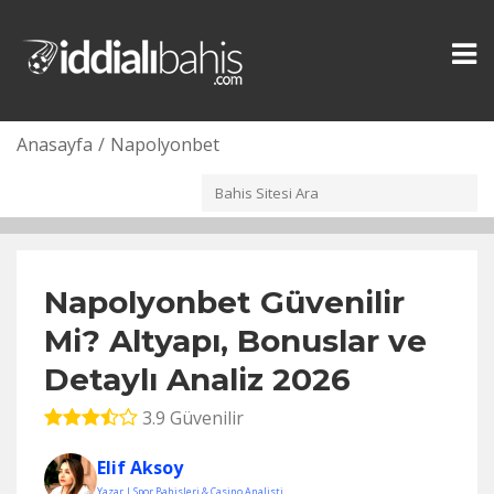
Toggl
naviga
Anasayfa
Napolyonbet
Napolyonbet Güvenilir
Mi? Altyapı, Bonuslar ve
Detaylı Analiz 2026
3.9 Güvenilir
Elif Aksoy
Yazar | Spor Bahisleri & Casino Analisti