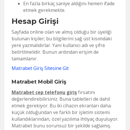
En fazla birkaç saniye aldığını hemen ifade
etmek gerekmekte.
Hesap Girişi
Sayfada online olan ve almış olduğu bir üyeliği
bulunan kişiler; bu bilgilerini sağ üst kısımdaki
yere yazmalıdırlar. Yani kullanıcı adı ve şifre
belirtilmelidir. Bunun ardından erişim de
tamamlanır.
Matrabet Giriş Sitesine Git
Matrabet Mobil Giriş
Matrabet cep telefonu giriş
fırsatını
değerlendirebilirsiniz. Buna tabletleri de dahil
etmek gerekiyor. Bu iki cihazın ekranları daha
küçük olduğundan ve farklı bir işletim sistemi
kullandıklarından, özel yazılıma ihtiyaç duyuluyor.
Matrabet bunu sorunsuz bir şekilde sağlamış.