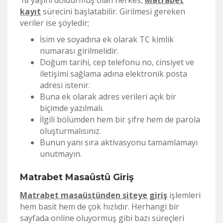
18 yaşını doldurmuş olan herkes,
Matrabet
kayıt
sürecini başlatabilir. Girilmesi gereken
veriler ise şöyledir;
İsim ve soyadına ek olarak TC kimlik
numarası girilmelidir.
Doğum tarihi, cep telefonu no, cinsiyet ve
iletişimi sağlama adına elektronik posta
adresi istenir.
Buna ek olarak adres verileri açık bir
biçimde yazılmalı.
İlgili bölümden hem bir şifre hem de parola
oluşturmalısınız.
Bunun yanı sıra aktivasyonu tamamlamayı
unutmayın.
Matrabet Masaüstü Giriş
Matrabet masaüstünden siteye giriş
işlemleri
hem basit hem de çok hızlıdır. Herhangi bir
sayfada online oluyormuş gibi bazı süreçleri