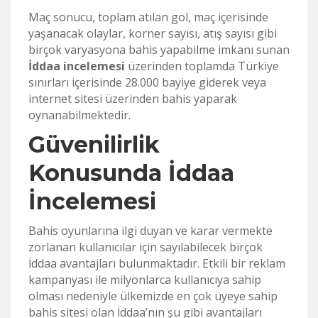
Maç sonucu, toplam atılan gol, maç içerisinde
yaşanacak olaylar, korner sayısı, atış sayısı gibi
birçok varyasyona bahis yapabilme imkanı sunan
İddaa incelemesi
üzerinden toplamda Türkiye
sınırları içerisinde 28.000 bayiye giderek veya
internet sitesi üzerinden bahis yaparak
oynanabilmektedir.
Güvenilirlik
Konusunda İddaa
İncelemesi
Bahis oyunlarına ilgi duyan ve karar vermekte
zorlanan kullanıcılar için sayılabilecek birçok
İddaa avantajları bulunmaktadır. Etkili bir reklam
kampanyası ile milyonlarca kullanıcıya sahip
olması nedeniyle ülkemizde en çok üyeye sahip
bahis sitesi olan İddaa’nın şu gibi avantajları