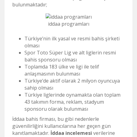
bulunmaktadır;
iddaa programları
Türkiye’nin ilk yasal ve resmi bahis şirketi
olması
Spor Toto Süper Lig ve alt liglerin resmi
bahis sponsoru olması
Toplamda 183 ülke ve ligi ile telif
anlaşmasının bulunması
Türkiye’de aktif olarak 2 milyon oyuncuya
sahip olması
Türkiye liglerinde oynamakta olan toplam
43 takımın forma, reklam, stadyum
sponsoru olarak bulunması
İddaa bahis firması, bu gibi nedenlerle
güvenilirliğini kullanıcılarına her geçen gün
kanıtlamaktadır.
İddaa incelemesi
verilerine