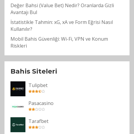
Değer Bahsi (Value Bet) Nedir? Oranlarda Gizli
Avantajı Bul
İstatistikle Tahmin: xG, xA ve Form Eğrisi Nasıl
Kullanılır?
Mobil Bahis Güvenliği: Wi-Fi, VPN ve Konum
Riskleri
Bahis Siteleri
Tulipbet
Pasacasino
Tarafbet