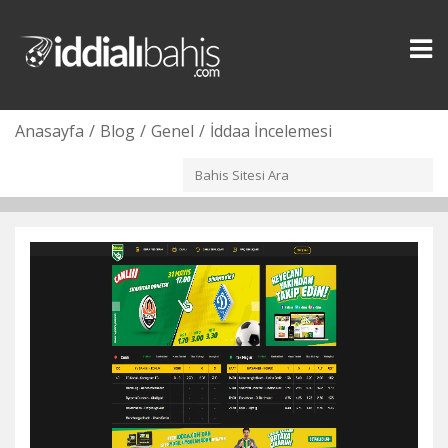
Toggl
naviga
Anasayfa
Blog
Genel
İddaa İncelemesi