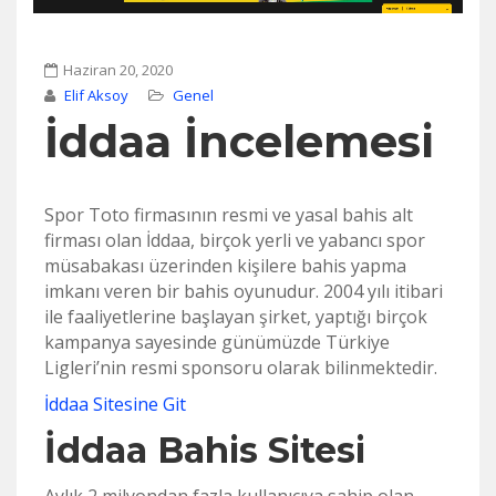
Haziran 20, 2020
Elif Aksoy
Genel
İddaa İncelemesi
Spor Toto firmasının resmi ve yasal bahis alt
firması olan İddaa, birçok yerli ve yabancı spor
müsabakası üzerinden kişilere bahis yapma
imkanı veren bir bahis oyunudur. 2004 yılı itibari
ile faaliyetlerine başlayan şirket, yaptığı birçok
kampanya sayesinde günümüzde Türkiye
Ligleri’nin resmi sponsoru olarak bilinmektedir.
İddaa Sitesine Git
İddaa Bahis Sitesi