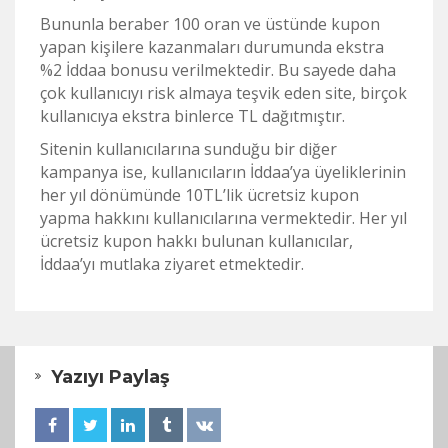
Bununla beraber 100 oran ve üstünde kupon
yapan kişilere kazanmaları durumunda ekstra
%2 İddaa bonusu verilmektedir. Bu sayede daha
çok kullanıcıyı risk almaya teşvik eden site, birçok
kullanıcıya ekstra binlerce TL dağıtmıştır.
Sitenin kullanıcılarına sunduğu bir diğer
kampanya ise, kullanıcıların İddaa’ya üyeliklerinin
her yıl dönümünde 10TL’lik ücretsiz kupon
yapma hakkını kullanıcılarına vermektedir. Her yıl
ücretsiz kupon hakkı bulunan kullanıcılar,
İddaa’yı mutlaka ziyaret etmektedir.
Yazıyı Paylaş