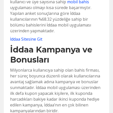
kullanıcı ve üye sayısına sahip
mobil bahis
uygulaması olmayı kısa sürede başarmıştır.
Yapılan anket sonuçlarına göre İddaa
kullanıcılarının %68.32 yüzdeliğe sahip bir
bölümü bahislerini İddaa mobil uygulaması
üzerinden yapmaktadır.
İddaa Sitesine Git
İddaa Kampanya ve
Bonusları
Milyonlarca kullanıcıya sahip olan bahis firması,
her süreç boyunca düzenli olarak kullanıcılarına
avantaj sağlamak adına kampanya ve bonuslar
sunmaktadır. İddaa mobil uygulaması üzerinden
ilk defa kupon yapacak kişilere, ilk kuponda
harcadıkları bakiye kadar ikinci kuponda hediye
edilen kampanya, İddaa’nın en çok bilinen
kampanyalarından biridir.