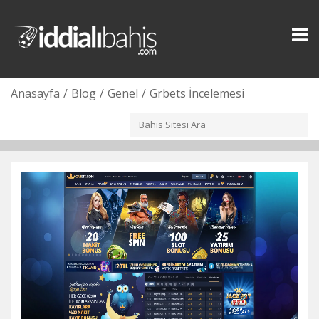
Toggl
naviga
Anasayfa
Blog
Genel
Grbets İncelemesi