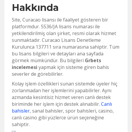
Hakkında
Site, Curacao lisansı ile faaliyet gösteren bir
platformdur. 5536/JA lisans numarası ile
yetkilendirilmiş olan şirket, resmi olarak hizmet
sunmaktadır. Curacao Lisans Denetleme
Kurulunca 137711 sıra numarasına sahiptir. Tüm
bu lisans bilgileri ve detayları ana sayfada
görmek mümkündür. Bu bilgileri
Grbets
incelemesi
yapmak için sisteme giren bahis
severler de görebilirler.
Kolay işlem özellikleri sunan sistemde üyeler hiç
zorlanmadan her işlemlerini yapabilirler. Aynı
azmanda kesintisiz hizmet veren canlı destek
biriminde her işlem için destek alınabilir.
Canlı
bahisler
, sanal bahisler, spor bahisleri, casino,
canlı casino gibi yüzlerce ürün seçeneğine
sahiptir.