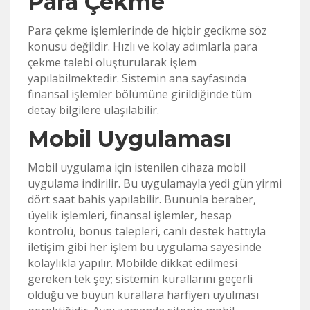
Para Çekme
Para çekme işlemlerinde de hiçbir gecikme söz
konusu değildir. Hızlı ve kolay adımlarla para
çekme talebi oluşturularak işlem
yapılabilmektedir. Sistemin ana sayfasında
finansal işlemler bölümüne girildiğinde tüm
detay bilgilere ulaşılabilir.
Mobil Uygulaması
Mobil uygulama için istenilen cihaza mobil
uygulama indirilir. Bu uygulamayla yedi gün yirmi
dört saat bahis yapılabilir. Bununla beraber,
üyelik işlemleri, finansal işlemler, hesap
kontrolü, bonus talepleri, canlı destek hattıyla
iletişim gibi her işlem bu uygulama sayesinde
kolaylıkla yapılır. Mobilde dikkat edilmesi
gereken tek şey; sistemin kurallarını geçerli
olduğu ve büyün kurallara harfiyen uyulması