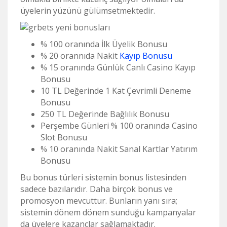
üyelerin yüzünü gülümsetmektedir.
% 100 oranında İlk Üyelik Bonusu
% 20 orannıda Nakit
Kayıp Bonusu
% 15 oranında Günlük Canlı Casino Kayıp
Bonusu
10 TL Değerinde 1 Kat Çevrimli Deneme
Bonusu
250 TL Değerinde Bağlılık Bonusu
Perşembe Günleri % 100 oranında Casino
Slot Bonusu
% 10 oranında Nakit Sanal Kartlar Yatırım
Bonusu
Bu bonus türleri sistemin bonus listesinden
sadece bazılarıdır. Daha birçok bonus ve
promosyon mevcuttur. Bunların yanı sıra;
sistemin dönem dönem sunduğu kampanyalar
da üyelere kazançlar sağlamaktadır.