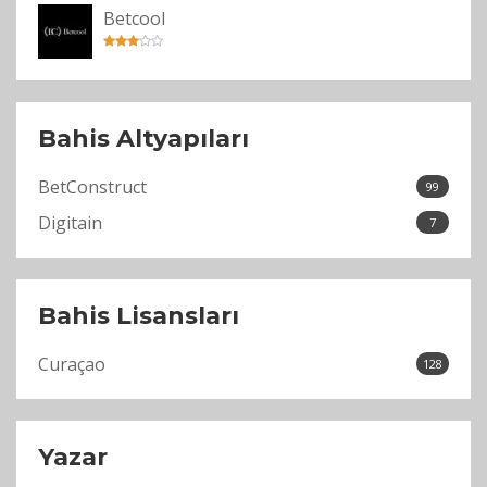
Betcool
Bahis Altyapıları
BetConstruct
99
Digitain
7
Bahis Lisansları
Curaçao
128
Yazar