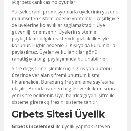
Yüksek oranlı promosyonlarla üyelerinin yüzünü
gülümseten sistem, ödeme yöntemleri çeşitliğiyle
de üyelerine kolaylıklar sağlamaktadır. Üye
güvenliği önemsenir. Üyelerin sistemle
paylaştıkları bilgiler sistemde gizlilik ilkesiyle
korunur. Hiçbir nedenle 3. Kişi ya da kurumlarla
paylaşılmaz. Üyeler ve kullanıcılar gönül
rahatlığıyla bilgi paylaşımında bulunabilirler.
Şifre değiştirme işlemleri için giriş yap butonu
üzerinde yer alan şifremi unuttum kısmı
tıklanmalıdır. Buradan şifre yenileme sayfasına
ulaşılır. Burada istenen bilgiler verildikten sonra
yeni şifre belirlenir. Üye, belirlediği yeni şifre ile
sisteme girerek şifresini sisteme tanıtır.
Grbets Sitesi Üyelik
Grbets incelemesi
ile üyelik yapmak isteyen