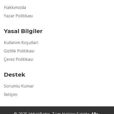
Hakkımızda
Yazar Politikası
Yasal Bilgiler
Kullanım Koşulları
Gizlilik Politikası
Çerez Politikası
Destek
Sorumlu Kumar
İletişim