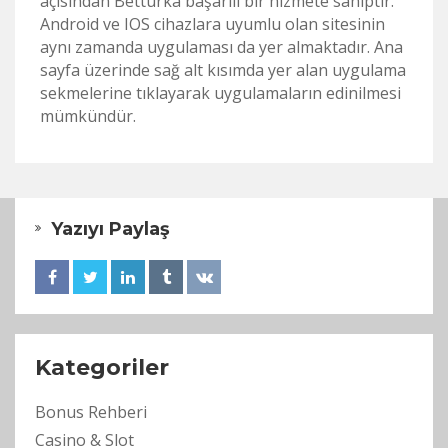
açısından Betturka başarılı bir hizmete sahiptir.
Android ve IOS cihazlara uyumlu olan sitesinin
aynı zamanda uygulaması da yer almaktadır. Ana
sayfa üzerinde sağ alt kısımda yer alan uygulama
sekmelerine tıklayarak uygulamaların edinilmesi
mümkündür.
Yazıyı Paylaş
Kategoriler
Bonus Rehberi
Casino & Slot