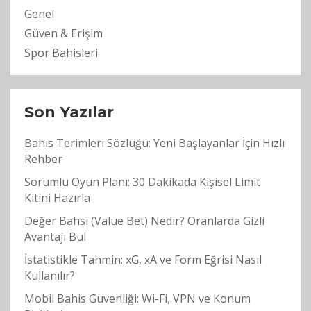
Genel
Güven & Erişim
Spor Bahisleri
Son Yazılar
Bahis Terimleri Sözlüğü: Yeni Başlayanlar İçin Hızlı
Rehber
Sorumlu Oyun Planı: 30 Dakikada Kişisel Limit
Kitini Hazırla
Değer Bahsi (Value Bet) Nedir? Oranlarda Gizli
Avantajı Bul
İstatistikle Tahmin: xG, xA ve Form Eğrisi Nasıl
Kullanılır?
Mobil Bahis Güvenliği: Wi-Fi, VPN ve Konum