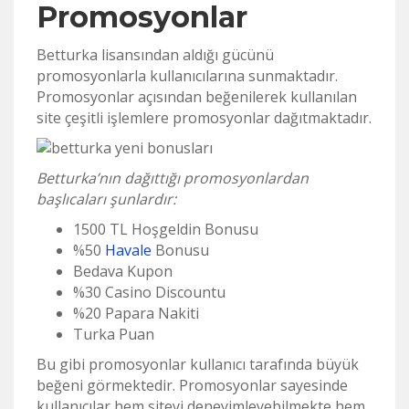
Promosyonlar
Betturka lisansından aldığı gücünü
promosyonlarla kullanıcılarına sunmaktadır.
Promosyonlar açısından beğenilerek kullanılan
site çeşitli işlemlere promosyonlar dağıtmaktadır.
Betturka’nın dağıttığı promosyonlardan
başlıcaları şunlardır:
1500 TL Hoşgeldin Bonusu
%50
Havale
Bonusu
Bedava Kupon
%30 Casino Discountu
%20 Papara Nakiti
Turka Puan
Bu gibi promosyonlar kullanıcı tarafında büyük
beğeni görmektedir. Promosyonlar sayesinde
kullanıcılar hem siteyi deneyimleyebilmekte hem