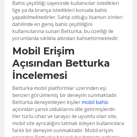
Bahis çeşitliliği sayesinde kullanıcılar istedikleri
lige ya da branşa istedikleri konuda bahis
yapabilmektedirler. Sahip olduğu lisansın izinleri
dahilinde en geniş bahis çeşitliliğini
kullanıcılarına sunan Betturka, bu özelliği ile
yorumlarda sıklıkla adından bahsettirmektedir.
Mobil Erişim
Açısından Betturka
İncelemesi
Betturka mobil platformlar üzerinden eşi
benzeri görülmemiş bir deneyim sunmaktadır.
Betturka deneyimleyen kişiler
mobil bahis
açısından şanslı olduklarını dile getirmişlerdir.
Her türlü cihaz ve tarayıcı ile uyumlu olan site,
mobil site ayrıcalığını tatmak isteyen kullanıcılara
farklı bir deneyim sunmaktadır. Mobil erişim