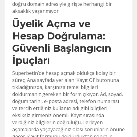
doğru domain adresiyle girişte herhangi bir
aksaklık yaşanmıyor.
Üyelik Açma ve
Hesap Doğrulama:
Güvenli Başlangıcın
İpuçları
Superbetin’de hesap açmak oldukça kolay bir
süreç. Ana sayfada yer alan ‘Kayıt Ol’ butonuna
tıkladığınızda, karşınıza temel bilgileri
doldurmanız gereken bir form çıkıyor. Ad, soyad,
doğum tarihi, e-posta adresi, telefon numarası
ve tercih ettiğiniz kullanıcı adı gibi bilgileri
eksiksiz girmeniz önemli. Kayıt sırasında
verdiğiniz bilgilerin doğruluğu, ilerleyen
aşamalarda yaşayacağınız olası sorunların önüne
geçer. Kayıt formunu doldurduktan sonra, e-