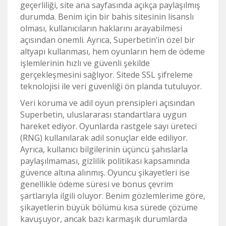
geçerliliği, site ana sayfasında açıkça paylaşılmış
durumda. Benim için bir bahis sitesinin lisanslı
olması, kullanıcıların haklarını arayabilmesi
açısından önemli. Ayrıca, Superbetin’in özel bir
altyapı kullanması, hem oyunların hem de ödeme
işlemlerinin hızlı ve güvenli şekilde
gerçekleşmesini sağlıyor. Sitede SSL şifreleme
teknolojisi ile veri güvenliği ön planda tutuluyor.
Veri koruma ve adil oyun prensipleri açısından
Superbetin, uluslararası standartlara uygun
hareket ediyor. Oyunlarda rastgele sayı üreteci
(RNG) kullanılarak adil sonuçlar elde ediliyor.
Ayrıca, kullanıcı bilgilerinin üçüncü şahıslarla
paylaşılmaması, gizlilik politikası kapsamında
güvence altına alınmış. Oyuncu şikayetleri ise
genellikle ödeme süresi ve bonus çevrim
şartlarıyla ilgili oluyor. Benim gözlemlerime göre,
şikayetlerin büyük bölümü kısa sürede çözüme
kavuşuyor, ancak bazı karmaşık durumlarda