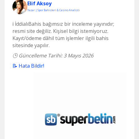
Elif Aksoy
Yazar | Spor Bahisleri & Casino Analisti
ℹ️ İddialıBahis bağımsız bir inceleme yayınıdır;
resmi site değiliz. Kişisel bilgi istemiyoruz.
Kayıt/ödeme dâhil tüm işlemler ilgili bahis
sitesinde yapılır.
🕒 Güncelleme Tarihi: 3 Mayıs 2026
📝 Hata Bildir!