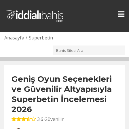
Toggl
naviga
Anasayfa
Superbetin
Geniş Oyun Seçenekleri
ve Güvenilir Altyapısıyla
Superbetin İncelemesi
2026
3.6 Güvenilir