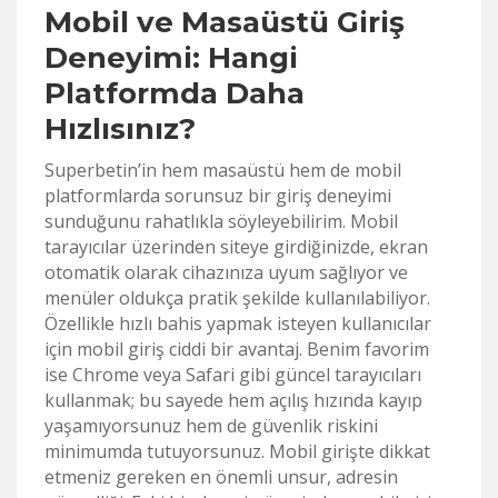
Mobil ve Masaüstü Giriş
Deneyimi: Hangi
Platformda Daha
Hızlısınız?
Superbetin’in hem masaüstü hem de mobil
platformlarda sorunsuz bir giriş deneyimi
sunduğunu rahatlıkla söyleyebilirim. Mobil
tarayıcılar üzerinden siteye girdiğinizde, ekran
otomatik olarak cihazınıza uyum sağlıyor ve
menüler oldukça pratik şekilde kullanılabiliyor.
Özellikle hızlı bahis yapmak isteyen kullanıcılar
için mobil giriş ciddi bir avantaj. Benim favorim
ise Chrome veya Safari gibi güncel tarayıcıları
kullanmak; bu sayede hem açılış hızında kayıp
yaşamıyorsunuz hem de güvenlik riskini
minimumda tutuyorsunuz. Mobil girişte dikkat
etmeniz gereken en önemli unsur, adresin