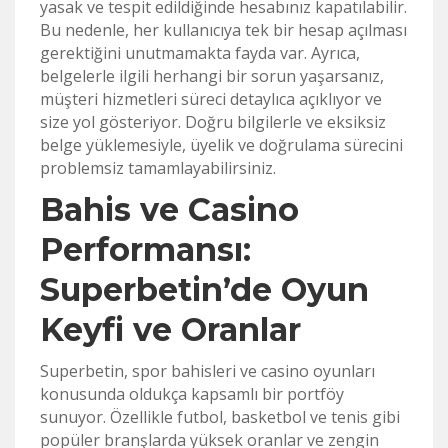
yasak ve tespit edildiğinde hesabınız kapatılabilir.
Bu nedenle, her kullanıcıya tek bir hesap açılması
gerektiğini unutmamakta fayda var. Ayrıca,
belgelerle ilgili herhangi bir sorun yaşarsanız,
müşteri hizmetleri süreci detaylıca açıklıyor ve
size yol gösteriyor. Doğru bilgilerle ve eksiksiz
belge yüklemesiyle, üyelik ve doğrulama sürecini
problemsiz tamamlayabilirsiniz.
Bahis ve Casino
Performansı:
Superbetin’de Oyun
Keyfi ve Oranlar
Superbetin, spor bahisleri ve casino oyunları
konusunda oldukça kapsamlı bir portföy
sunuyor. Özellikle futbol, basketbol ve tenis gibi
popüler branşlarda yüksek oranlar ve zengin