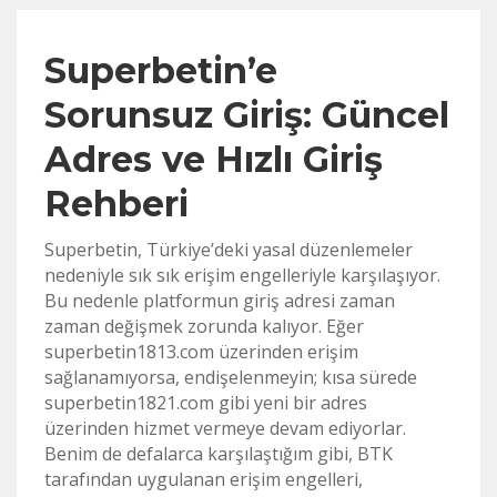
Superbetin’e
Sorunsuz Giriş: Güncel
Adres ve Hızlı Giriş
Rehberi
Superbetin, Türkiye’deki yasal düzenlemeler
nedeniyle sık sık erişim engelleriyle karşılaşıyor.
Bu nedenle platformun giriş adresi zaman
zaman değişmek zorunda kalıyor. Eğer
superbetin1813.com üzerinden erişim
sağlanamıyorsa, endişelenmeyin; kısa sürede
superbetin1821.com gibi yeni bir adres
üzerinden hizmet vermeye devam ediyorlar.
Benim de defalarca karşılaştığım gibi, BTK
tarafından uygulanan erişim engelleri,