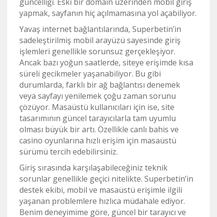
güncelliği. Eski bir domain üzerinden mobil giriş
yapmak, sayfanın hiç açılmamasına yol açabiliyor.
Yavaş internet bağlantılarında, Superbetin’in
sadeleştirilmiş mobil arayüzü sayesinde giriş
işlemleri genellikle sorunsuz gerçekleşiyor.
Ancak bazı yoğun saatlerde, siteye erişimde kısa
süreli gecikmeler yaşanabiliyor. Bu gibi
durumlarda, farklı bir ağ bağlantısı denemek
veya sayfayı yenilemek çoğu zaman sorunu
çözüyor. Masaüstü kullanıcıları için ise, site
tasarımının güncel tarayıcılarla tam uyumlu
olması büyük bir artı. Özellikle canlı bahis ve
casino oyunlarına hızlı erişim için masaüstü
sürümü tercih edebilirsiniz.
Giriş sırasında karşılaşabileceğiniz teknik
sorunlar genellikle geçici nitelikte. Superbetin’in
destek ekibi, mobil ve masaüstü erişimle ilgili
yaşanan problemlere hızlıca müdahale ediyor.
Benim deneyimime göre, güncel bir tarayıcı ve