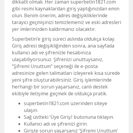
dikkatli olmak. Her zaman superbetin1821.com
gibi resmi kaynaklardan giriş yaptığınızdan emin
olun. Benim önerim, adres değişikliklerinde
tarayıcı geçmişinizi temizlemeniz ve eski adresleri
yer imlerinizden kaldırmanız olacaktır.
Superbetin’e giriş süreci aslında oldukça kolay.
Giriş adresi değişikliğinden sonra, ana sayfada
kullanıcı adı ve şifrenizle hesabınıza
ulaşabiliyorsunuz. Şifrenizi unuttuysanız,
“Şifremi Unuttum” seçeneği ile e-posta
adresinize gelen talimatları izleyerek kısa sürede
yeni şifre oluşturabilirsiniz. Giriş işlemlerinde
herhangi bir sorun yaşarsanız, canlı destek
ekibiyle iletişime geçmek de oldukça pratik.
superbetin1821.com üzerinden siteye
ulaşın.
Sağ üstteki ‘Üye Girişi’ butonuna tıklayın.
Kullanıcı adı ve şifrenizi girin.
Girişte sorun yaşarsanız ‘Şifremi Unuttum’