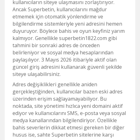
kullanıcıların siteye ulaşmasını zorlaştırıyor.
Ancak Superbetin, kullanıcılarını mağdur
etmemek için otomatik yönlendirme ve
bilgilendirme sistemleriyle yeni adresini hemen
duyuruyor. Böylece bahis ve oyun keyfiniz yarım
kalmıyor. Genellikle superbetin1822.com gibi
tahmini bir sonraki adres de önceden
belirleniyor ve sosyal medya hesaplarından
paylaşılıyor. 3 Mayıs 2026 itibariyle aktif olan
güncel giriş adresini kullanarak güvenli şekilde
siteye ulaşabilirsiniz.
Adres değişiklikleri genellikle aniden
gerçekleştiğinden, kullanıcılar bazen eski adres
üzerinden erişim sağlayamayabiliyor. Bu
noktada, site yönetimi hızlıca yeni domaini aktif
ediyor ve kullanıcılarını SMS, e-posta veya sosyal
medya kanallarından bilgilendiriyor. Özellikle
bahis severlerin dikkat etmesi gereken bir diğer
husus ise, sahte Superbetin sitelerine karşı