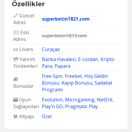
Özellikler
🔗 Güncel
superbetin1821.com
Adres
⛓️‍💥 Eski
superbetin1813.com
Adres
📜 Lisans
Curaçao
💳 Yatırım
Banka Havalesi
,
E-cüzdan
,
Kripto
Yöntemleri
Para
,
Papara
Free Spin
,
Freebet
,
Hoş Geldin
🎁
Bonusu
,
Kayıp Bonusu
,
Sadakat
Bonuslar
Programı
🎰 Oyun
Evolution
,
Microgaming
,
NetEnt
,
Sağlayıcıları
Play’n GO
,
Pragmatic Play
🛠️ Altyapı
Özel