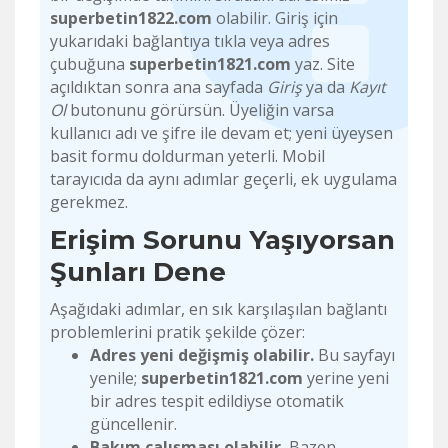
superbetin1822.com
olabilir. Giriş için
yukarıdaki bağlantıya tıkla veya adres
çubuğuna
superbetin1821.com
yaz. Site
açıldıktan sonra ana sayfada
Giriş
ya da
Kayıt
Ol
butonunu görürsün. Üyeliğin varsa
kullanıcı adı ve şifre ile devam et; yeni üyeysen
basit formu doldurman yeterli. Mobil
tarayıcıda da aynı adımlar geçerli, ek uygulama
gerekmez.
Erişim Sorunu Yaşıyorsan
Şunları Dene
Aşağıdaki adımlar, en sık karşılaşılan bağlantı
problemlerini pratik şekilde çözer:
Adres yeni değişmiş olabilir.
Bu sayfayı
yenile;
superbetin1821.com
yerine yeni
bir adres tespit edildiyse otomatik
güncellenir.
Bakım çalışması olabilir.
Bazen