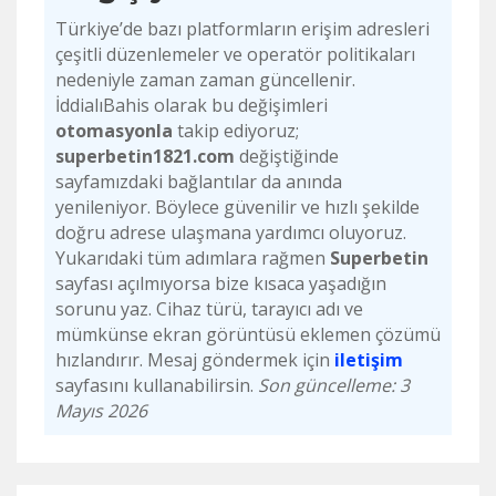
Türkiye’de bazı platformların erişim adresleri
çeşitli düzenlemeler ve operatör politikaları
nedeniyle zaman zaman güncellenir.
İddialıBahis olarak bu değişimleri
otomasyonla
takip ediyoruz;
superbetin1821.com
değiştiğinde
sayfamızdaki bağlantılar da anında
yenileniyor. Böylece güvenilir ve hızlı şekilde
doğru adrese ulaşmana yardımcı oluyoruz.
Yukarıdaki tüm adımlara rağmen
Superbetin
sayfası açılmıyorsa bize kısaca yaşadığın
sorunu yaz. Cihaz türü, tarayıcı adı ve
mümkünse ekran görüntüsü eklemen çözümü
hızlandırır. Mesaj göndermek için
iletişim
sayfasını kullanabilirsin.
Son güncelleme: 3
Mayıs 2026