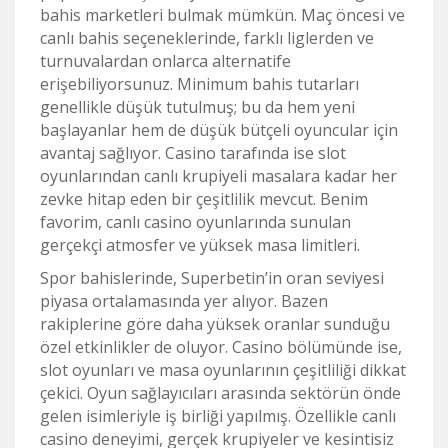
bahis marketleri bulmak mümkün. Maç öncesi ve
canlı bahis seçeneklerinde, farklı liglerden ve
turnuvalardan onlarca alternatife
erişebiliyorsunuz. Minimum bahis tutarları
genellikle düşük tutulmuş; bu da hem yeni
başlayanlar hem de düşük bütçeli oyuncular için
avantaj sağlıyor. Casino tarafında ise slot
oyunlarından canlı krupiyeli masalara kadar her
zevke hitap eden bir çeşitlilik mevcut. Benim
favorim, canlı casino oyunlarında sunulan
gerçekçi atmosfer ve yüksek masa limitleri.
Spor bahislerinde, Superbetin’in oran seviyesi
piyasa ortalamasında yer alıyor. Bazen
rakiplerine göre daha yüksek oranlar sunduğu
özel etkinlikler de oluyor. Casino bölümünde ise,
slot oyunları ve masa oyunlarının çeşitliliği dikkat
çekici. Oyun sağlayıcıları arasında sektörün önde
gelen isimleriyle iş birliği yapılmış. Özellikle canlı
casino deneyimi, gerçek krupiyeler ve kesintisiz