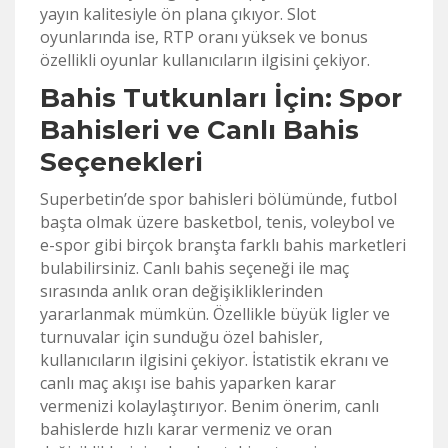
yayın kalitesiyle ön plana çıkıyor. Slot
oyunlarında ise, RTP oranı yüksek ve bonus
özellikli oyunlar kullanıcıların ilgisini çekiyor.
Bahis Tutkunları İçin: Spor
Bahisleri ve Canlı Bahis
Seçenekleri
Superbetin’de spor bahisleri bölümünde, futbol
başta olmak üzere basketbol, tenis, voleybol ve
e-spor gibi birçok branşta farklı bahis marketleri
bulabilirsiniz. Canlı bahis seçeneği ile maç
sırasında anlık oran değişikliklerinden
yararlanmak mümkün. Özellikle büyük ligler ve
turnuvalar için sunduğu özel bahisler,
kullanıcıların ilgisini çekiyor. İstatistik ekranı ve
canlı maç akışı ise bahis yaparken karar
vermenizi kolaylaştırıyor. Benim önerim, canlı
bahislerde hızlı karar vermeniz ve oran