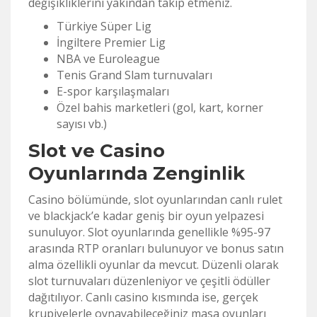
değişikliklerini yakından takip etmeniz.
Türkiye Süper Lig
İngiltere Premier Lig
NBA ve Euroleague
Tenis Grand Slam turnuvaları
E-spor karşılaşmaları
Özel bahis marketleri (gol, kart, korner
sayısı vb.)
Slot ve Casino
Oyunlarında Zenginlik
Casino bölümünde, slot oyunlarından canlı rulet
ve blackjack’e kadar geniş bir oyun yelpazesi
sunuluyor. Slot oyunlarında genellikle %95-97
arasında RTP oranları bulunuyor ve bonus satın
alma özellikli oyunlar da mevcut. Düzenli olarak
slot turnuvaları düzenleniyor ve çeşitli ödüller
dağıtılıyor. Canlı casino kısmında ise, gerçek
krupiyelerle oynayabileceğiniz masa oyunları