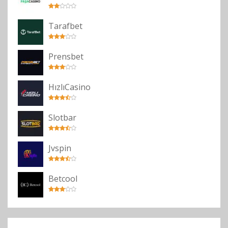
Tarafbet
Prensbet
HızlıCasino
Slotbar
Jvspin
Betcool