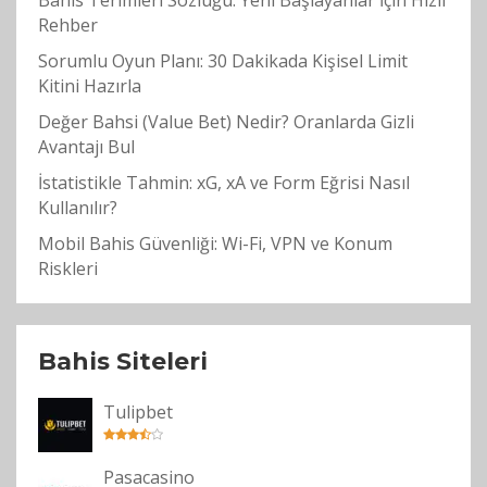
Bahis Terimleri Sözlüğü: Yeni Başlayanlar İçin Hızlı
Rehber
Sorumlu Oyun Planı: 30 Dakikada Kişisel Limit
Kitini Hazırla
Değer Bahsi (Value Bet) Nedir? Oranlarda Gizli
Avantajı Bul
İstatistikle Tahmin: xG, xA ve Form Eğrisi Nasıl
Kullanılır?
Mobil Bahis Güvenliği: Wi-Fi, VPN ve Konum
Riskleri
Bahis Siteleri
Tulipbet
Pasacasino