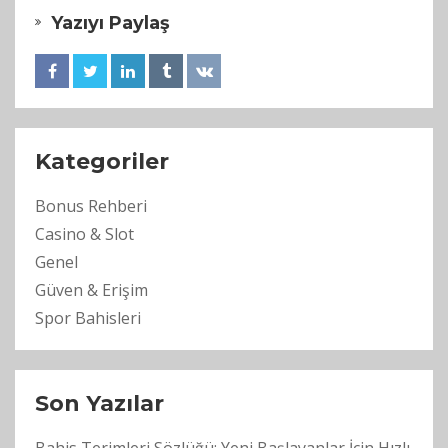
Yazıyı Paylaş
Kategoriler
Bonus Rehberi
Casino & Slot
Genel
Güven & Erişim
Spor Bahisleri
Son Yazılar