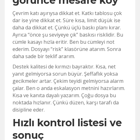
görünce mesafe koy
Çevrim katı aşırıysa dikkat et. Katkı tablosu çok
dar ise yine dikkat et. Süre kısa, limit düşük ise
daha da dikkat et. Çünkü üçlü baskı planı kırar.
Ayrıca “önce şu seviyeye çık” baskısı risklidir. Bu
cümle kasayı hızla eritir. Ben bu cümleyi not
ederim. Dosyayı “risk” klasörüne atarım. Sonra
daha sade bir teklif ararım.
Destek kalitesi de kırmızı bayraktır. Kısa, net
yanıt gelmiyorsa sorun büyür. Şeffaflık yoksa
gecikmeler artar. Çekim teyidi gelmiyorsa alarm
çalar. Ben o anda eskalasyon metnini hazırlarım.
Kısa ve kanıta dayalı yazarım. Çoğu dosya bu
noktada hızlanır. Çünkü düzen, karşı tarafı da
disipline eder.
Hızlı kontrol listesi ve
sonuç