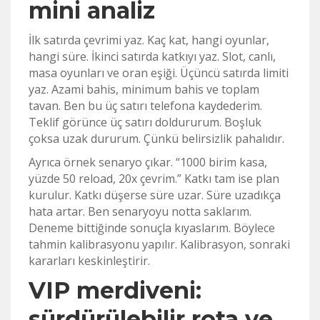
mini analiz
İlk satırda çevrimi yaz. Kaç kat, hangi oyunlar,
hangi süre. İkinci satırda katkıyı yaz. Slot, canlı,
masa oyunları ve oran eşiği. Üçüncü satırda limiti
yaz. Azami bahis, minimum bahis ve toplam
tavan. Ben bu üç satırı telefona kaydederim.
Teklif görünce üç satırı doldururum. Boşluk
çoksa uzak dururum. Çünkü belirsizlik pahalıdır.
Ayrıca örnek senaryo çıkar. “1000 birim kasa,
yüzde 50 reload, 20x çevrim.” Katkı tam ise plan
kurulur. Katkı düşerse süre uzar. Süre uzadıkça
hata artar. Ben senaryoyu notta saklarım.
Deneme bittiğinde sonuçla kıyaslarım. Böylece
tahmin kalibrasyonu yapılır. Kalibrasyon, sonraki
kararları keskinleştirir.
VIP merdiveni:
sürdürülebilir rota ve