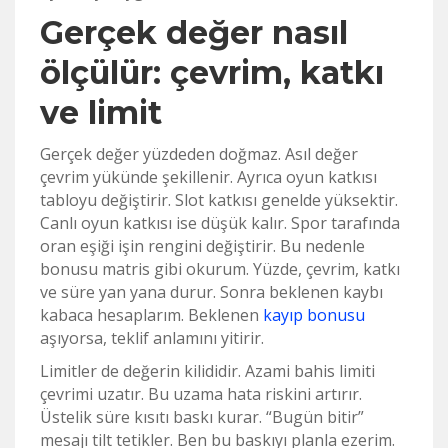
Gerçek değer nasıl
ölçülür: çevrim, katkı
ve limit
Gerçek değer yüzdeden doğmaz. Asıl değer
çevrim yükünde şekillenir. Ayrıca oyun katkısı
tabloyu değiştirir. Slot katkısı genelde yüksektir.
Canlı oyun katkısı ise düşük kalır. Spor tarafında
oran eşiği işin rengini değiştirir. Bu nedenle
bonusu matris gibi okurum. Yüzde, çevrim, katkı
ve süre yan yana durur. Sonra beklenen kaybı
kabaca hesaplarım. Beklenen
kayıp bonusu
aşıyorsa, teklif anlamını yitirir.
Limitler de değerin kilididir. Azami bahis limiti
çevrimi uzatır. Bu uzama hata riskini artırır.
Üstelik süre kısıtı baskı kurar. “Bugün bitir”
mesajı tilt tetikler. Ben bu baskıyı planla ezerim.