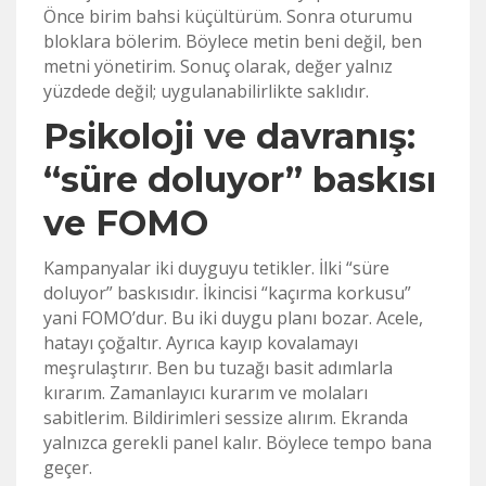
Önce birim bahsi küçültürüm. Sonra oturumu
bloklara bölerim. Böylece metin beni değil, ben
metni yönetirim. Sonuç olarak, değer yalnız
yüzdede değil; uygulanabilirlikte saklıdır.
Psikoloji ve davranış:
“süre doluyor” baskısı
ve FOMO
Kampanyalar iki duyguyu tetikler. İlki “süre
doluyor” baskısıdır. İkincisi “kaçırma korkusu”
yani FOMO’dur. Bu iki duygu planı bozar. Acele,
hatayı çoğaltır. Ayrıca kayıp kovalamayı
meşrulaştırır. Ben bu tuzağı basit adımlarla
kırarım. Zamanlayıcı kurarım ve molaları
sabitlerim. Bildirimleri sessize alırım. Ekranda
yalnızca gerekli panel kalır. Böylece tempo bana
geçer.