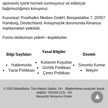
sponsorlu içerik hizmeti sunmuyoruz ve editoryal
bağımsızlığımızı koruyoruz.
Kurumsal: Pixelhafen Medien GmbH, Beispielallee 7, 20357
Hamburg, Deutschland. Anlaşmazlık durumunda Almanya
mahkemeleri yetkilidir.
Formu doldurman yeterli—teşekkürler.
Yasal Bilgiler
Bilgi Sayfaları
Destek
Kullanım Koşulları
Hakkımızda
Sorumlu Kumar
Gizlilik Politikası
Yazar Politikası
İletişim
Çerez Politikası
© 2025 İddialıBahis. Tüm Hakları Sakldır. 18+ · Bilgilendirme amaçlıdır; teşvik
değildir. YEDAM (115) · GA
Masaüstü Versiyonu Göster