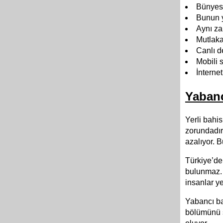
Bünyesi
Bunun y
Aynı zam
Mutlaka
Canlı d
Mobili 
İnterne
Yabanc
Yerli bahi
zorundadır
azalıyor. 
Türkiye’de
bulunmaz. 
insanlar ye
Yabancı ba
bölümünü 