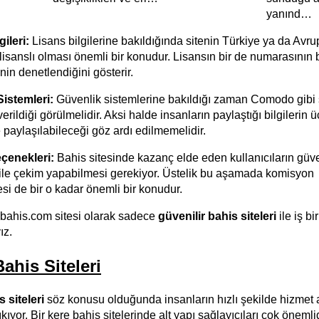
yanınd…
gileri:
Lisans bilgilerine bakıldığında sitenin Türkiye ya da Avr
lisanslı olması önemli bir konudur. Lisansın bir de numarasının
nin denetlendiğini gösterir.
Sistemleri:
Güvenlik sistemlerine bakıldığı zaman Comodo gibi 
verildiği görülmelidir. Aksi halde insanların paylaştığı bilgilerin
e paylaşılabileceği göz ardı edilmemelidir.
çenekleri:
Bahis sitesinde kazanç elde eden kullanıcıların güve
ile çekim yapabilmesi gerekiyor. Üstelik bu aşamada komisyon
 de bir o kadar önemli bir konudur.
libahis.com sitesi olarak sadece
güvenilir bahis siteleri
ile iş bir
ız.
Bahis Siteleri
s siteleri
söz konusu olduğunda insanların hızlı şekilde hizmet 
kıyor. Bir kere bahis sitelerinde alt yapı sağlayıcıları çok önemlid