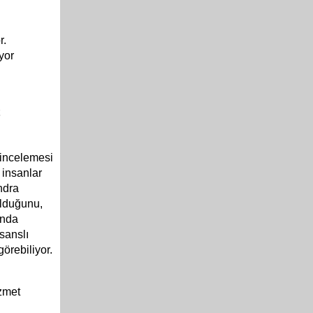
r.
yor
 incelemesi
 insanlar
ndra
olduğunu,
anda
sanslı
örebiliyor.
izmet