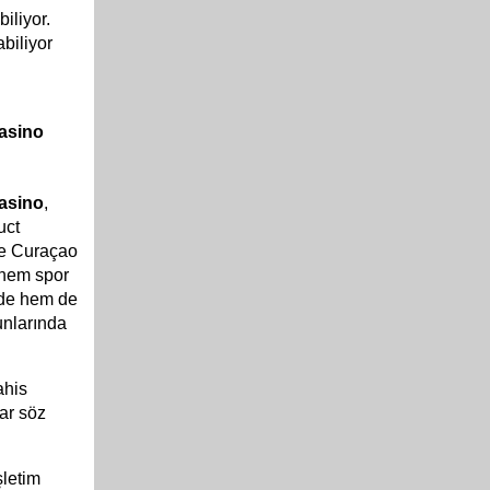
iliyor.
biliyor
asino
asino
,
uct
ve Curaçao
e hem spor
nde hem de
unlarında
ahis
lar söz
şletim