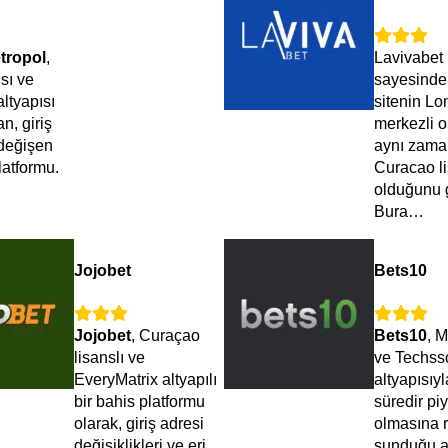
tropol
,
Lavivabet
sı ve
sayesinde
ltyapısı
sitenin Lo
an, giriş
merkezli 
 değişen
aynı zam
latformu.
Curacao li
olduğunu g
Bura…
Jojobet
Bets10
Jojobet
, Curaçao
Bets10
, M
lisanslı ve
ve Techss
EveryMatrix altyapılı
altyapısıy
bir bahis platformu
süredir pi
olarak, giriş adresi
olmasına 
değişiklikleri ve eri…
sunduğu a