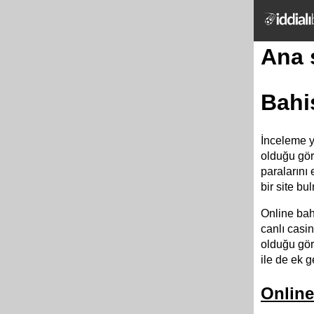
Ana 
Bahis
İnceleme y
olduğu görü
paralarını
bir site bu
Online bahi
canlı casi
olduğu gö
ile de ek g
Online