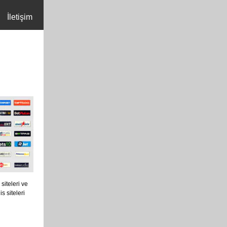
İletişim
siteleri ve
s siteleri