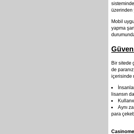
sisteminden
üzerinden 
Mobil uygu
yapma şans
durumunda
Güveni
Bir sitede 
de paranız
içerisinde 
İnsanla
lisansın d
Kullanı
Aynı za
para çekebi
Casinome