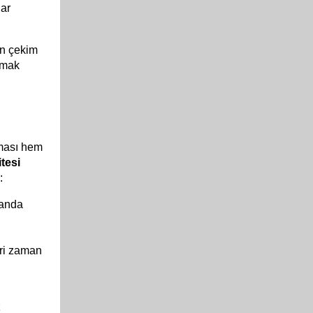
lar
an çekim
amak
aması hem
itesi
:
manda
eri zaman