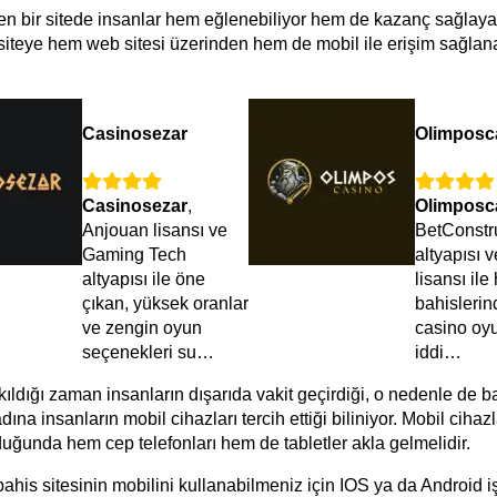
n bir sitede insanlar hem eğlenebiliyor hem de kazanç sağlayab
 siteye hem web sitesi üzerinden hem de mobil ile erişim sağlana
Casinosezar
Olimposc
Casinosezar
,
Olimposc
Anjouan lisansı ve
BetConstr
Gaming Tech
altyapısı 
altyapısı ile öne
lisansı il
çıkan, yüksek oranlar
bahisleri
ve zengin oyun
casino oy
seçenekleri su…
iddi…
ıldığı zaman insanların dışarıda vakit geçirdiği, o nedenle de
b
na insanların mobil cihazları tercih ettiği biliniyor. Mobil cihaz
uğunda hem cep telefonları hem de tabletler akla gelmelidir.
bahis sitesinin mobilini kullanabilmeniz için IOS ya da Android i