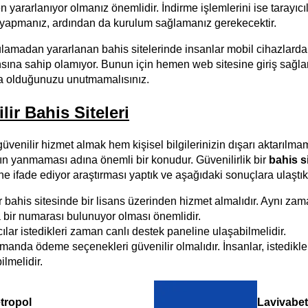
 yararlanıyor olmanız önemlidir. İndirme işlemlerini ise tarayıcı
yapmanız, ardından da kurulum sağlamanız gerekecektir.
lamadan yararlanan bahis sitelerinde insanlar mobil cihazlard
ına sahip olamıyor. Bunun için hemen web sitesine giriş sağl
 olduğunuzu unutmamalısınız.
lir Bahis Siteleri
güvenilir hizmet almak hem kişisel bilgilerinizin dışarı aktarılm
ın yanmaması adına önemli bir konudur. Güvenilirlik bir
bahis s
ne ifade ediyor araştırması yaptık ve aşağıdaki sonuçlara ulaştık
r bahis sitesinde bir lisans üzerinden hizmet almalıdır. Aynı za
a bir numarası bulunuyor olması önemlidir.
cılar istedikleri zaman canlı destek paneline ulaşabilmelidir.
manda ödeme seçenekleri güvenilir olmalıdır. İnsanlar, istedikl
lmelidir.
tropol
Lavivabet