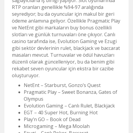
sağlayıcılarla iş birliği yapıyor. Slot oyunlarında
RTP oranları genellikle %94-97 aralığında
seyrediyor; bu da oyuncular için makul bir geri
ödeme anlamına geliyor. Özellikle Pragmatic Play
ve NetEnt gibi markaların buy bonus özellikli
slotları ve günlük turnuvaları öne çıkıyor. Canlı
casino tarafında ise, Evolution Gaming ve Ezugi
gibi sektör devlerinin rulet, blackjack ve baccarat
masaları mevcut. Turnuvalar ve ödül havuzları
düzenli olarak güncelleniyor, bu da benim gibi
rekabet seven oyuncular için ekstra bir cazibe
oluşturuyor.
NetEnt – Starburst, Gonzo’s Quest
Pragmatic Play – Sweet Bonanza, Gates of
Olympus
Evolution Gaming – Canlı Rulet, Blackjack
EGT – 40 Super Hot, Burning Hot
Play’n GO – Book of Dead
Microgaming – Mega Moolah