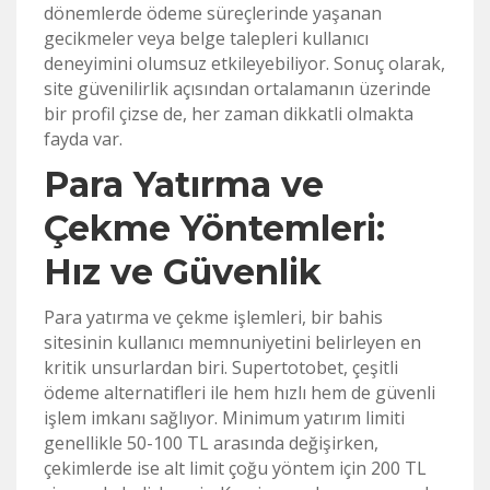
dönemlerde ödeme süreçlerinde yaşanan
gecikmeler veya belge talepleri kullanıcı
deneyimini olumsuz etkileyebiliyor. Sonuç olarak,
site güvenilirlik açısından ortalamanın üzerinde
bir profil çizse de, her zaman dikkatli olmakta
fayda var.
Para Yatırma ve
Çekme Yöntemleri:
Hız ve Güvenlik
Para yatırma ve çekme işlemleri, bir bahis
sitesinin kullanıcı memnuniyetini belirleyen en
kritik unsurlardan biri. Supertotobet, çeşitli
ödeme alternatifleri ile hem hızlı hem de güvenli
işlem imkanı sağlıyor. Minimum yatırım limiti
genellikle 50-100 TL arasında değişirken,
çekimlerde ise alt limit çoğu yöntem için 200 TL