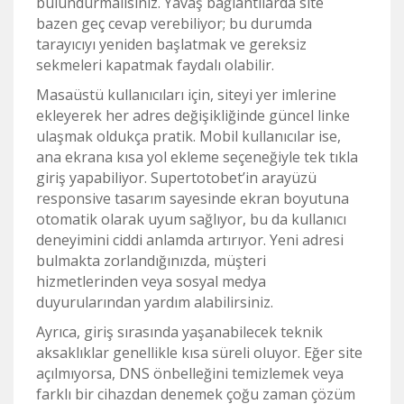
bulundurmalısınız. Yavaş bağlantılarda site
bazen geç cevap verebiliyor; bu durumda
tarayıcıyı yeniden başlatmak ve gereksiz
sekmeleri kapatmak faydalı olabilir.
Masaüstü kullanıcıları için, siteyi yer imlerine
ekleyerek her adres değişikliğinde güncel linke
ulaşmak oldukça pratik. Mobil kullanıcılar ise,
ana ekrana kısa yol ekleme seçeneğiyle tek tıkla
giriş yapabiliyor. Supertotobet’in arayüzü
responsive tasarım sayesinde ekran boyutuna
otomatik olarak uyum sağlıyor, bu da kullanıcı
deneyimini ciddi anlamda artırıyor. Yeni adresi
bulmakta zorlandığınızda, müşteri
hizmetlerinden veya sosyal medya
duyurularından yardım alabilirsiniz.
Ayrıca, giriş sırasında yaşanabilecek teknik
aksaklıklar genellikle kısa süreli oluyor. Eğer site
açılmıyorsa, DNS önbelleğini temizlemek veya
farklı bir cihazdan denemek çoğu zaman çözüm