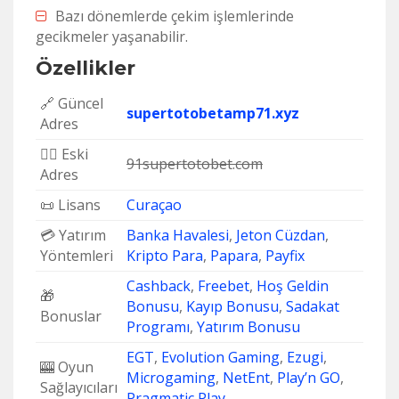
Bazı dönemlerde çekim işlemlerinde
gecikmeler yaşanabilir.
Özellikler
🔗 Güncel
supertotobetamp71.xyz
Adres
⛓️‍💥 Eski
91supertotobet.com
Adres
📜 Lisans
Curaçao
💳 Yatırım
Banka Havalesi
,
Jeton Cüzdan
,
Yöntemleri
Kripto Para
,
Papara
,
Payfix
Cashback
,
Freebet
,
Hoş Geldin
🎁
Bonusu
,
Kayıp Bonusu
,
Sadakat
Bonuslar
Programı
,
Yatırım Bonusu
EGT
,
Evolution Gaming
,
Ezugi
,
🎰 Oyun
Microgaming
,
NetEnt
,
Play’n GO
,
Sağlayıcıları
Pragmatic Play