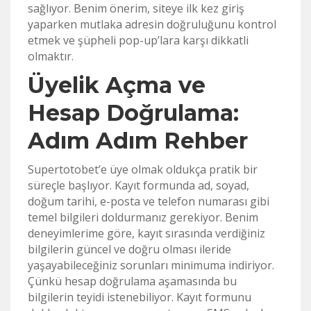
sağlıyor. Benim önerim, siteye ilk kez giriş
yaparken mutlaka adresin doğruluğunu kontrol
etmek ve şüpheli pop-up’lara karşı dikkatli
olmaktır.
Üyelik Açma ve
Hesap Doğrulama:
Adım Adım Rehber
Supertotobet’e üye olmak oldukça pratik bir
süreçle başlıyor. Kayıt formunda ad, soyad,
doğum tarihi, e-posta ve telefon numarası gibi
temel bilgileri doldurmanız gerekiyor. Benim
deneyimlerime göre, kayıt sırasında verdiğiniz
bilgilerin güncel ve doğru olması ileride
yaşayabileceğiniz sorunları minimuma indiriyor.
Çünkü hesap doğrulama aşamasında bu
bilgilerin teyidi istenebiliyor. Kayıt formunu