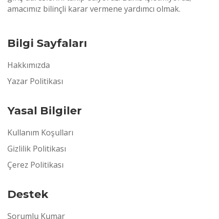
amacımız bilinçli karar vermene yardımcı olmak.
Bilgi Sayfaları
Hakkımızda
Yazar Politikası
Yasal Bilgiler
Kullanım Koşulları
Gizlilik Politikası
Çerez Politikası
Destek
Sorumlu Kumar