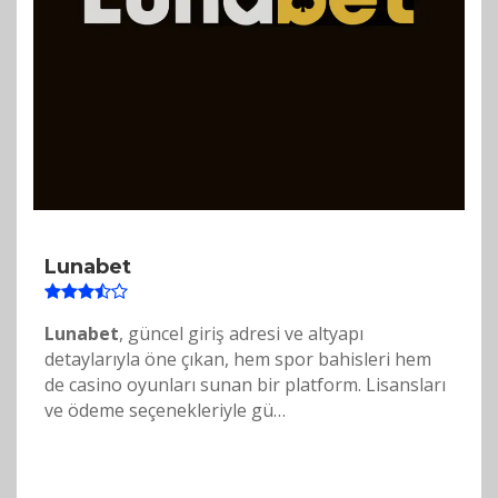
Lunabet
Lunabet
, güncel giriş adresi ve altyapı
detaylarıyla öne çıkan, hem spor bahisleri hem
de casino oyunları sunan bir platform. Lisansları
ve ödeme seçenekleriyle gü…