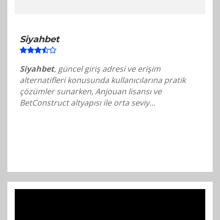
Siyahbet
Siyahbet
, güncel giriş adresi ve erişim
alternatifleri konusunda kullanıcılarına pratik
çözümler sunarken, Anjouan lisansı ve
BetConstruct altyapısı ile orta seviy…