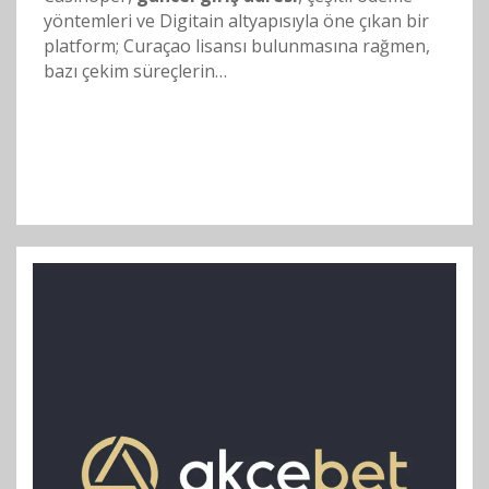
yöntemleri ve Digitain altyapısıyla öne çıkan bir
platform; Curaçao lisansı bulunmasına rağmen,
bazı çekim süreçlerin…