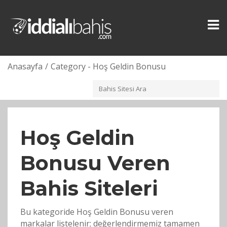
Toggl
naviga
Anasayfa
Category - Hoş Geldin Bonusu
Hoş Geldin
Bonusu Veren
Bahis Siteleri
Bu kategoride Hoş Geldin Bonusu veren
markalar listelenir; değerlendirmemiz tamamen