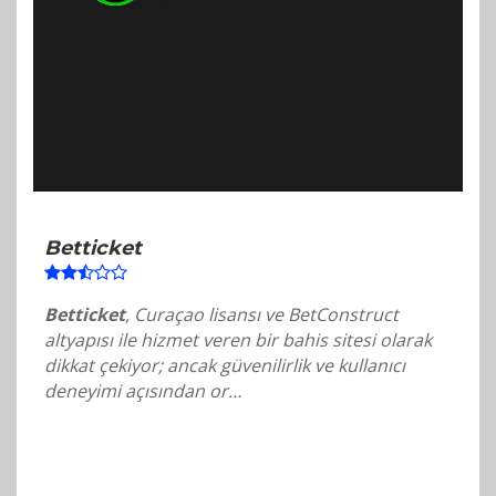
Betticket
Betticket
, Curaçao lisansı ve BetConstruct
altyapısı ile hizmet veren bir bahis sitesi olarak
dikkat çekiyor; ancak güvenilirlik ve kullanıcı
deneyimi açısından or…