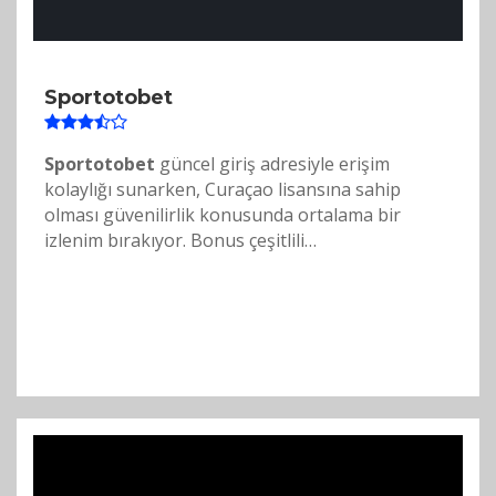
Sportotobet
Sportotobet
güncel giriş adresiyle erişim
kolaylığı sunarken, Curaçao lisansına sahip
olması güvenilirlik konusunda ortalama bir
izlenim bırakıyor. Bonus çeşitlili…