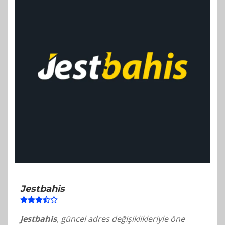
Jestbahis
Jestbahis
, güncel adres değişiklikleriyle öne