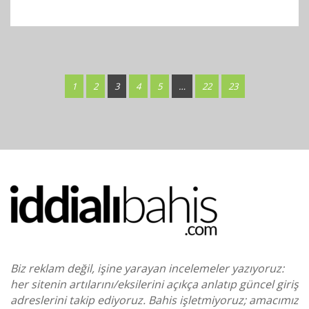
1
2
3
4
5
…
22
23
Biz reklam değil, işine yarayan incelemeler yazıyoruz:
her sitenin artılarını/eksilerini açıkça anlatıp güncel giriş
adreslerini takip ediyoruz. Bahis işletmiyoruz; amacımız