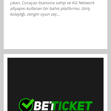
çıkan, Curaçao lisansına sahip ve KG Network
altyapısı kullanan bir bahis platformu. Giriş
kolaylığı, zengin oyun seç…