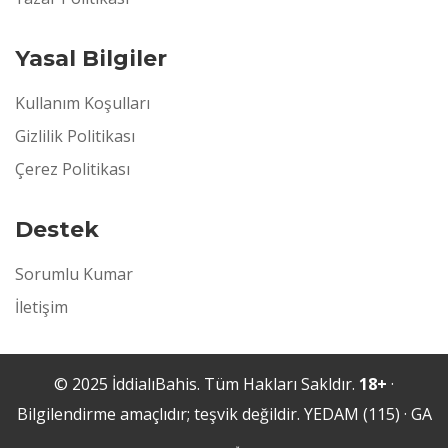
Yasal Bilgiler
Kullanım Koşulları
Gizlilik Politikası
Çerez Politikası
Destek
Sorumlu Kumar
İletişim
© 2025 İddialıBahis. Tüm Hakları Sakldır.
18+
·
Bilgilendirme amaçlıdır; teşvik değildir.
YEDAM (115)
·
GA