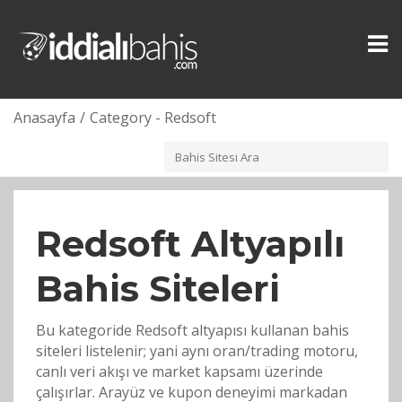
Toggl
naviga
Anasayfa
Category - Redsoft
Redsoft Altyapılı
Bahis Siteleri
Bu kategoride Redsoft altyapısı kullanan bahis
siteleri listelenir; yani aynı oran/trading motoru,
canlı veri akışı ve market kapsamı üzerinde
çalışırlar. Arayüz ve kupon deneyimi markadan