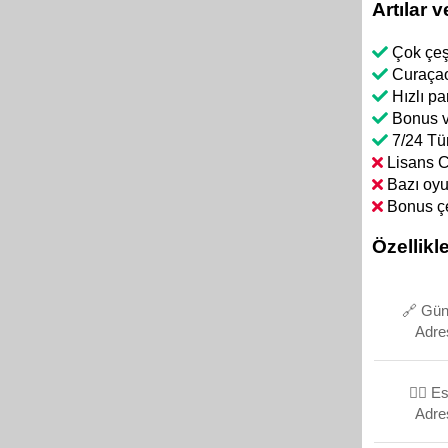
Artılar v
Çok çeşi
Curaçao 
Hızlı pa
Bonus v
7/24 Tür
Lisans Cu
Bazı oyu
Bonus çev
Özellikl
🔗 Gün
Adre
⛓️‍💥 E
Adre