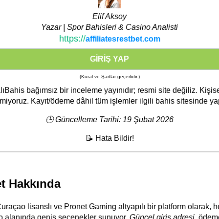
Elif Aksoy
Yazar | Spor Bahisleri & Casino Analisti
https://
affiliatesrestbet.com
GIRIŞ YAP
(Kural ve Şartlar geçerlidir.)
ialıBahis bağımsız bir inceleme yayınıdır; resmi site değiliz. Kişise
emiyoruz. Kayıt/ödeme dâhil tüm işlemler ilgili bahis sitesinde yapı
🕒 Güncelleme Tarihi: 19 Şubat 2026
📝 Hata Bildir!
t Hakkında
Curaçao lisanslı ve Pronet Gaming altyapılı bir platform olarak, 
 alanında geniş seçenekler sunuyor.
Güncel giriş adresi
, ödem