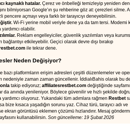
cı kaynaklı hatalar.
Çerez ve önbelleği temizleyip yeniden den
ını bilmiyorsan Google’ın şu rehberine göz at:
çerezleri silme
. A
zli pencere açmayı veya farklı bir tarayıcıyı deneyebilirsin.
iştir.
Wi-Fi yerine mobil veriyle dene ya da tam tersi. Modemi 
yardımcı olabilir.
ılımlar.
Reklam engelleyiciler, güvenlik yazılımları veya kurum
rı bağlantıyı etkileyebilir. Geçici olarak devre dışı bırakıp
srestbet.com
ile tekrar dene.
esler Neden Değişiyor?
e bazı platformların erişim adresleri çeşitli düzenlemeler ve ope
arı nedeniyle zaman zaman güncellenir. İddialıBahis olarak bu de
onla
takip ediyoruz;
affiliatesrestbet.com
değiştiğinde sayfamı
ar da anında yenileniyor. Böylece güvenilir ve hızlı şekilde doğr
 yardımcı oluyoruz. Yukarıdaki tüm adımlara rağmen
Restbet
s
sa bize kısaca yaşadığın sorunu yaz. Cihaz türü, tarayıcı adı ve
 ekran görüntüsü eklemen çözümü hızlandırır. Mesaj gönderme
ayfasını kullanabilirsin.
Son güncelleme: 19 Şubat 2026