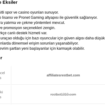
e Eksiler
tli spor ve casino oyunları sunuyor.
lisansı ve Pronet Gaming altyapısı ile güvenlik sağlanıyor.
ra yatırma ve çekme yöntemleri mevcut.
e promosyon seçenekleri zengin.
kçe canlı destek hizmeti var.
raçao olduğu için bazı oyuncular için güven algısı daha düşük o
nlarda dönemsel erişim sorunları yaşanabiliyor.
rim şartları yeni başlayanlar için karmaşık olabilir.
er
cel
affiliatesrestbet.com
s
ski
restbet1310.com
s