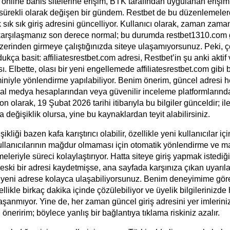
 online bahis sitelerine erişim, BTK tarafından uygulanan erişim
sürekli olarak değişen bir gündem. Restbet de bu düzenlemele
 sık sık giriş adresini güncelliyor. Kullanıcı olarak, zaman zama
karşılaşmanız son derece normal; bu durumda restbet1310.com g
üzerinden girmeye çalıştığınızda siteye ulaşamıyorsunuz. Peki,
ukça basit: affiliatesrestbet.com adresi, Restbet’in şu anki aktif
sı. Elbette, olası bir yeni engellemede affiliatesrestbet.com gibi 
iniyle yönlendirme yapılabiliyor. Benim önerim, güncel adresi 
al medya hesaplarından veya güvenilir inceleme platformlarınd
n olarak, 19 Şubat 2026 tarihi itibarıyla bu bilgiler günceldir; il
değişiklik olursa, yine bu kaynaklardan teyit alabilirsiniz.
ikliği bazen kafa karıştırıcı olabilir, özellikle yeni kullanıcılar iç
ullanıcılarının mağdur olmaması için otomatik yönlendirme ve ma
meleriyle süreci kolaylaştırıyor. Hatta siteye giriş yapmak istediğ
 eski bir adresi kaydetmişse, ana sayfada karşınıza çıkan uyarıla
yeni adrese kolayca ulaşabiliyorsunuz. Benim deneyimime göre,
llikle birkaç dakika içinde çözülebiliyor ve üyelik bilgilerinizde
yaşanmıyor. Yine de, her zaman güncel giriş adresini yer imlerini
öneririm; böylece yanlış bir bağlantıya tıklama riskiniz azalır.