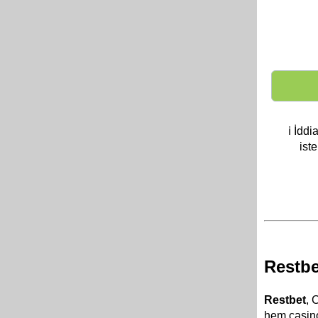
ℹ️ İdd
ist
Restbe
Restbet
, 
hem casino