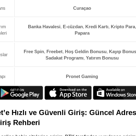
ans
Curaçao
rım
Banka Havalesi
,
E-cüzdan
,
Kredi Kartı
,
Kripto Para
leri
Papara
Free Spin
,
Freebet
,
Hoş Geldin Bonusu
,
Kayıp Bonu
slar
Sadakat Programı
,
Yatırım Bonusu
yapı
Pronet Gaming
t’e Hızlı ve Güvenli Giriş: Güncel Adres
Giriş Rehberi