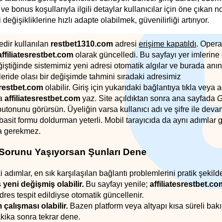
ve bonus koşullarıyla ilgili detaylar kullanıcılar için öne çıkan no
i değişikliklerine hızlı adapte olabilmek, güvenilirliği artırıyor.
dir kullanılan
restbet1310.com
adresi
erişime kapatıldı
. Operat
affiliatesrestbet.com
olarak güncelledi. Bu sayfayı yer imlerine 
iştiğinde sistemimiz yeni adresi otomatik algılar ve burada anı
 İleride olası bir değişimde tahmini sıradaki adresimiz
srestbet.com
olabilir. Giriş için yukarıdaki bağlantıya tıkla veya 
a
affiliatesrestbet.com
yaz. Site açıldıktan sonra ana sayfada
G
utonunu görürsün. Üyeliğin varsa kullanıcı adı ve şifre ile devam
asit formu doldurman yeterli. Mobil tarayıcıda da aynı adımlar g
 gerekmez.
 Sorunu Yaşıyorsan Şunları Dene
 adımlar, en sık karşılaşılan bağlantı problemlerini pratik şekild
 yeni değişmiş olabilir.
Bu sayfayı yenile;
affiliatesrestbet.co
adres tespit edildiyse otomatik güncellenir.
çalışması olabilir.
Bazen platform veya altyapı kısa süreli bakı
kika sonra tekrar dene.